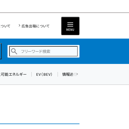
について
広告出稿について
MENU
生可能エネルギー
EV（BEV）
情報通信（ICT）
標準化
サイバ
蓄電池 (396)
新井 (353)
ペロブスカイト (332)
新井宏征 (289)
ngn (275)