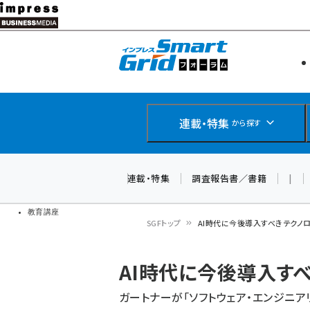
メ
イ
エネルギー
スマートグ
ン
IoT・AI
コ
製品導入
ン
Web担当者
EC担当者
テ
連載・特集
から探す
企業IT
ン
ソフト開発
DCクラウド
ツ
連載・特集
調査報告書／書籍
|
研究・調査
に
ドローン
移
教育講座
SGFトップ
AI時代に今後導入すべきテクノ
動
パ
AI時代に今後導入す
ン
ガートナーが「ソフトウェア・エンジニアリ
く