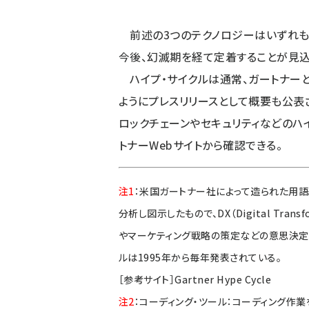
前述の3つのテクノロジーはいずれも、
今後、幻滅期を経て定着することが見込
ハイプ・サイクルは通常、ガートナー
ようにプレスリリースとして概要も公表
ロックチェーンやセキュリティなどのハ
トナーWebサイトから確認できる。
注1
：米国ガートナー社によって造られた用
分析し図示したもので、DX（Digital Tra
やマーケティング戦略の策定などの意思決定に
ルは1995年から毎年発表されている。
［参考サイト］
Gartner Hype Cycle
注2
：コーディング・ツール：コーディング作業を