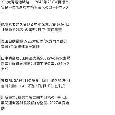
イト太陽電池戦略 ― 2040年20GW目標と、
官民一体で進む本格実装へのロードマップ
―
脱炭素要請を受ける中小企業、7割超が「自
社単独で対応」の実態：日商・東商調査
豊田自動織機、V2G対応の「双方向車載充
電器」で系統連系を実証
田中貴金属、国内最大級500kWの純水素燃
料電池設備を稼働：湘南工場の電力34％を
カバー
東京都、SAF原料の廃食用油回収を加速へ！
吉川油脂、コスモ石油・日揮HDらを採択
川崎重工、播磨工場に国内屈指の「液化水
素関連機器試験設備」を整備、2027年度始
動