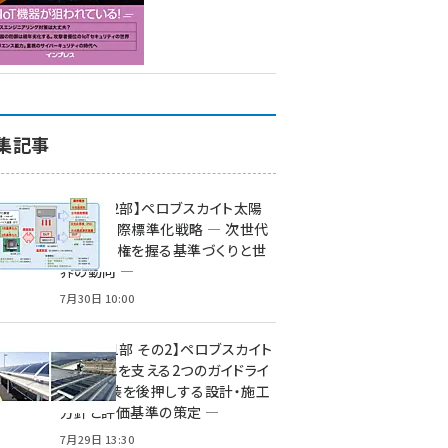
集記事
特集【第2部】ペロブスカイト太陽
電池の国際標準化戦略 ― 次世代
市場の覇権を握る基準づくりと世
界の動向 ―
7月30日 10:00
特集【第1部 その2】ペロブスカイト
太陽電池を支える2つのガイドライ
ン ― 実装を後押しする設計・施工
方針と評価基準の策定 ―
7月29日 13:30