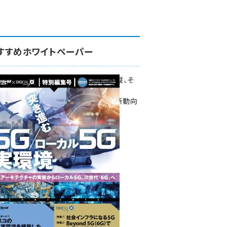
すすめホワイトペーパー
環境対策、建機の遠隔操縦、そ
して医療。
次世代通信規格「5G」最新動向
をこの1冊で学ぶ
SmartGrid ニューズレター ×
DIGITAL X 特別編集号 2022
Summer