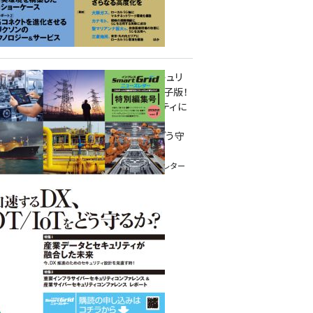
重要インフラサイバーセキュリ
ティコンファレンス特別電子版！
― 産業サイバーセキュリティに
関わる全ての方へ！ ―
加速するDX、OT/IoTをどう守
るか？
インプレス SmartGridニューズレター
特別編集号 2022 Vol.1