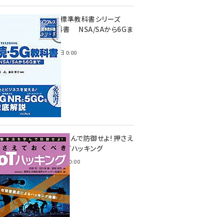
インプレス標準教科書シリーズ
続・5G教科書 NSA/SAから6Gま
で
2023年4月3日 0:00
攻撃手法を学んで防御せよ! 押さえ
ておくべきIoTハッキング
2022年6月14日 0:00