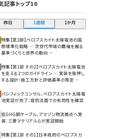
気記事トップ10
大串 (216)
aitras (180)
昨日
1週間
1か月
タンデム (145)
特集【第2部】ペロブスカイト太陽電池の国
際標準化戦略 ― 次世代市場の覇権を握る
基準づくりと世界の動向 ―
特集【第1部 その2】ペロブスカイト太陽電池
を支える2つのガイドライン ― 実装を後押し
する設計・施工方針と評価基準の策定 ―
パシフィックコンサル、ペロブスカイト太陽電
池実証が完了：堤防法面での有効性を確認
低GHG銅ケーブル、アマゾン物流拠点へ実
装：三菱マテリアルらが実証開始
特集【第1部 その1】日本政府のペロブスカ