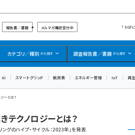
リッドフォーラム
SGF
報告書／書籍
メルマガ購読受付中
カテゴリ／種別
調査報告書／書籍
から探す
から探す
AI
スマートグリッド
脱炭素
エネルギー管理
IoT
再
ロジーとは？
べきテクノロジーとは？
ングのハイプ・サイクル：2023年」を発表