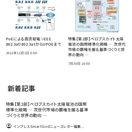
PoEによる直流給電：IEEE
特集【第2部】ペロブスカイト太陽
802.3af/802.3atからUPOEまで
電池の国際標準化戦略 ― 次世代
市場の覇権を握る基準づくりと世
2013年11月1日 0:00
界の動向 ―
7月30日 10:00
新着記事
特集【第2部】ペロブスカイト太陽電池の国際
標準化戦略 ― 次世代市場の覇権を握る基準
づくりと世界の動向 ―
インプレスSmartGridニューズレター編集...