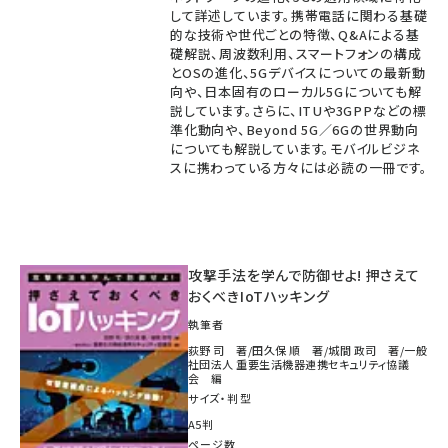
して詳述しています。携帯電話に関わる基礎
的な技術や世代ごとの特徴、Q&Aによる基
礎解説、周波数利用、スマートフォンの構成
とOSの進化、5Gデバイスについての最新動
向や、日本固有のローカル5Gについても解
説しています。さらに、ITUや3GPPなどの標
準化動向や、Beyond 5G／6Gの世界動向
についても解説しています。モバイルビジネ
スに携わっている方々には必読の一冊です。
攻撃手法を学んで防御せよ! 押さえて
おくべきIoTハッキング
執筆者
荻野 司 著/田久保 順 著/城間 政司 著/一般
社団法人 重要生活機器連携セキュリティ協議
会 編
サイズ・判型
A5判
ページ数