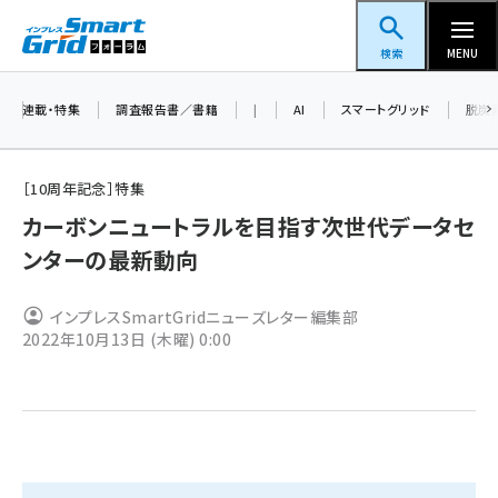
メ
スマートグリッドフォーラム
イ
検索
MENU
ン
コ
連載・特集
調査報告書／書籍
|
AI
スマートグリッド
脱炭
ン
テ
［10周年記念］特集
ン
カーボンニュートラルを目指す次世代データセ
ツ
蓄電池 (396)
ンターの最新動向
に
新井 (353)
移
インプレスSmartGridニューズレター編集部
動
ペロブスカイト (332)
2022年10月13日 (木曜) 0:00
新井宏征 (289)
ngn (275)
大串 (216)
aitras (180)