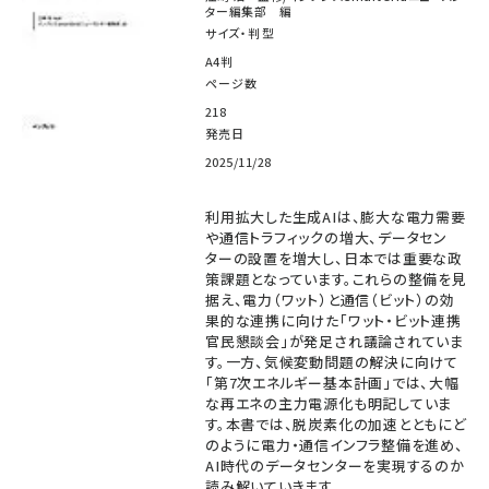
ター編集部 編
サイズ・判型
A4判
ページ数
218
発売日
2025/11/28
利用拡大した生成AIは、膨大な電力需要
や通信トラフィックの増大、データセン
ターの設置を増大し、日本では重要な政
策課題となっています。これらの整備を見
据え、電力（ワット）と通信（ビット）の効
果的な連携に向けた「ワット・ビット連携
官民懇談会」が発足され議論されていま
す。一方、気候変動問題の解決に向けて
「第7次エネルギー基本計画」では、大幅
な再エネの主力電源化も明記していま
す。本書では、脱炭素化の加速とともにど
のように電力・通信インフラ整備を進め、
AI時代のデータセンターを実現するのか
読み解いていきます。