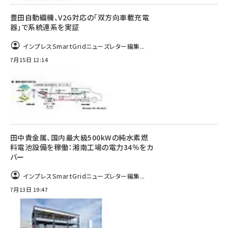
豊田自動織機、V2G対応の「双方向車載充電
器」で系統連系を実証
インプレスSmartGridニューズレター編集...
7月15日 12:14
田中貴金属、国内最大級500kWの純水素燃
料電池設備を稼働：湘南工場の電力34％をカ
バー
インプレスSmartGridニューズレター編集...
7月13日 19:47