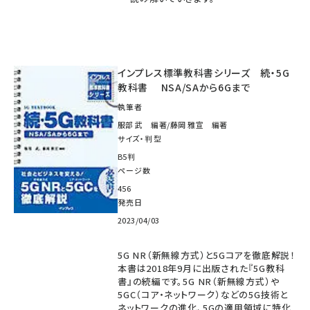
インプレス標準教科書シリーズ 続・5G
教科書 NSA/SAから6Gまで
執筆者
服部 武 編著/藤岡 雅宣 編著
サイズ・判型
B5判
ページ数
456
発売日
2023/04/03
5G NR（新無線方式）と5Gコアを徹底解説！
本書は2018年9月に出版された『5G教科
書』の続編です。5G NR（新無線方式）や
5GC（コア・ネットワーク）などの5G技術と
ネットワークの進化、5Gの適用領域に特化