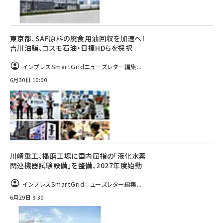
東京都、SAF原料の廃食用油回収を加速へ！
吉川油脂、コスモ石油・日揮HDらを採択
インプレスSmartGridニューズレター編集...
6月30日 10:00
川崎重工、播磨工場に国内屈指の「液化水素
関連機器試験設備」を整備、2027年度始動
インプレスSmartGridニューズレター編集...
6月29日 9:30