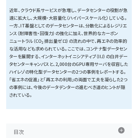
近年、クラウド系サービスが急増し、データセンターの役割が急
タンデム (145)
速に拡大し、大規模・大容量化（ハイパースケール化）している。
一方、IT基盤としてのデータセンターは、分散化によるレジリエ
ンス（耐障害性・回復力）の強化に加え、世界的なカーボン
ニュートラル（CO
排出量ゼロ）の流れの中で、再エネの効率的
2
な活用なども求められている。ここでは、コンテナ型データセン
ターを展開する、
インターネットイニシアティブ（IIJ）の白井デー
タセンターキャンパス
と、2,000台のGPU専用サーバを収容した
ハイレゾの特化型データセンター
の2つの事例をレポートする。
「省エネの促進」と「再エネの利用」の両面で工夫を凝らした2つ
の事例には、今後のデータデンターの進むべき道のヒントが隠
されている。
目次