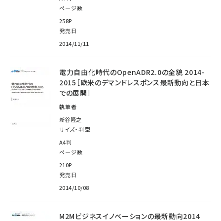
ページ数
258P
発売日
2014/11/11
電力自由化時代のOpenADR2.0の全貌 2014-
2015［欧米のデマンドレスポンス最新動向と日本
での展開］
執筆者
新谷隆之
サイズ・判型
A4判
ページ数
210P
発売日
2014/10/08
M2Mビジネスイノベーションの最新動向2014