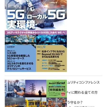
Summer
重要インフラサイバーセキュリティコンファレンス
特別電子版！
― 産業サイバーセキュリティに関わる全ての方
へ！ ―
加速するDX、OT/IoTをどう守るか？