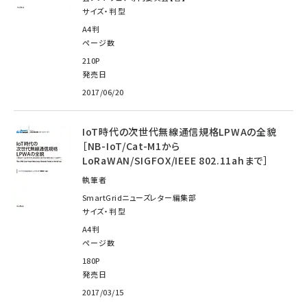
サイズ・判型
A4判
ページ数
210P
発売日
2017/06/20
IoT時代の次世代無線通信規格LPWAの全貌
［NB-IoT/Cat-M1から
LoRaWAN/SIGFOX/IEEE 802.11ahまで］
執筆者
SmartGridニューズレター編集部
サイズ・判型
A4判
ページ数
180P
発売日
2017/03/15