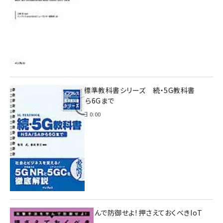
インプレス標準教科書シリーズ 続・5G教科書
NSA/SAから6Gまで
2023年4月3日 0:00
攻撃手法を学んで防御せよ! 押さえておくべきIoT