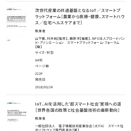
次世代産業の共通基盤となるIoT／スマートプ
ラットフォーム［農業から医療・健康、スマートハウ
ス／在宅ヘルスケアまで］
執筆者
山下徹、村井純【監修】、藤原洋【編著】、NPO法人ブロードバン
ド・アソシエーション スマートプラットフォーム・フォーラム
【編】
サイズ・判型
A4判
ページ数
222P
発売日
2018/05/24
IoT、AIを活用した‘超スマート社会’実現への道
［世界各国の政策と社会基盤技術の最新動向］
執筆者
一般社団法人 電子情報技術産業協会（JEITA） スマート社
会ソフトウェア専門委員会【著】