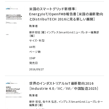
米国のスマートグリッド新標準：
EnergyIoT/OpenFMB報告書［米国の最新動向
とDistribuTECH 2016に見る新しい展開］
執筆者
新井宏征［著］インプレスSmartGridニューズレター編集部
［編］
サイズ・判型
A4判
ページ数
156P
発売日
2016/09/27
世界のインダストリアルIoT最新動向2016
［Industrie 4.0／IIC／IVI／中国製造2025］
執筆者
新井 宏征、佐々木 弘志、インプレスSmartGridニューズレター
編集部［著］