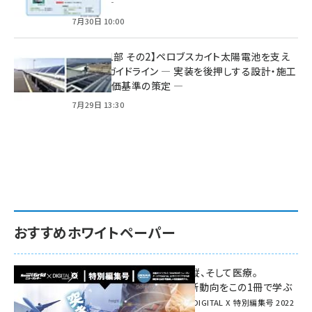
の動向 ―
7月30日 10:00
特集【第1部 その2】ペロブスカイト太陽電池を支え
る2つのガイドライン ― 実装を後押しする設計・施工
方針と評価基準の策定 ―
7月29日 13:30
おすすめホワイトペーパー
環境対策、建機の遠隔操縦、そして医療。
次世代通信規格「5G」最新動向をこの1冊で学ぶ
SmartGrid ニューズレター × DIGITAL X 特別編集号 2022