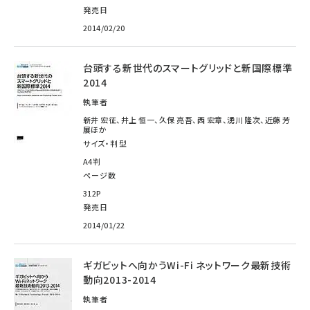
発売日
2014/02/20
台頭する新世代のスマートグリッドと新国際標準
2014
執筆者
新井 宏征、井上 恒一、久保 亮吾、西 宏章、湧川 隆次、近藤 芳
展ほか
サイズ・判型
A4判
ページ数
312P
発売日
2014/01/22
ギガビットへ向かうWi-Fi ネットワーク最新技術
動向2013-2014
執筆者