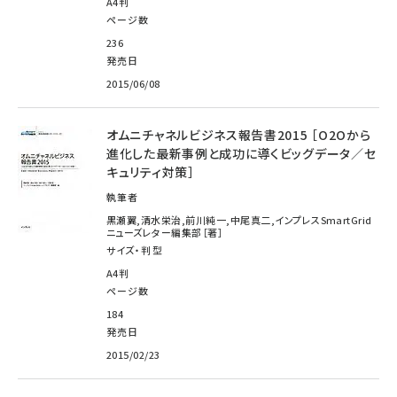
A4判
ページ数
236
発売日
2015/06/08
オムニチャネルビジネス報告書2015 ［O2Oから
進化した最新事例と成功に導くビッグデータ／セ
キュリティ対策］
執筆者
黒瀬翼,清水栄治,前川純一,中尾真二,インプレスSmartGrid
ニューズレター編集部［著］
サイズ・判型
A4判
ページ数
184
発売日
2015/02/23