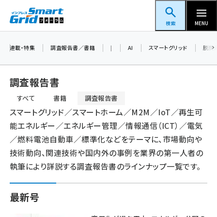
メ
スマートグリッドフォーラム
イ
検索
MENU
ン
コ
連載・特集
調査報告書／書籍
|
AI
スマートグリッド
脱炭
ン
テ
調査報告書
ン
すべて
書籍
調査報告書
ツ
蓄電池 (401)
プ
スマートグリッド／スマートホーム／M2M／IoT／再生可
に
能エネルギー／エネルギー管理／情報通信（ICT）／電気
ラ
新井 (358)
移
／燃料電池自動車／標準化などをテーマに、市場動向や
イ
動
ペロブスカイト (337)
技術動向、関連技術や国内外の事例を業界の第一人者の
マ
新井宏征 (294)
執筆により詳説する調査報告書のラインナップ一覧です。
リー
ngn (279)
タ
最新号
大串 (222)
ブ
aitras (185)