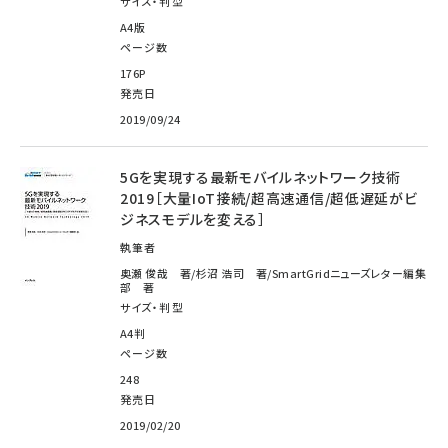
サイズ・判型
A4版
ページ数
176P
発売日
2019/09/24
5Gを実現する最新モバイルネットワーク技術
2019［大量IoT接続/超高速通信/超低遅延がビ
ジネスモデルを変える］
執筆者
奥瀬 俊哉 著/杉沼 浩司 著/SmartGridニューズレター編集
部 著
サイズ・判型
A4判
ページ数
248
発売日
2019/02/20