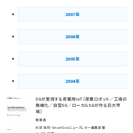
2007年
2006年
2005年
2004年
5Gが実現する産業用IoT［産業ロボット／工場の
無線化／自営5G／ローカル5Gが作る巨大市
場］
執筆者
杉沼 浩司・SmartGridニューズレター編集部 著