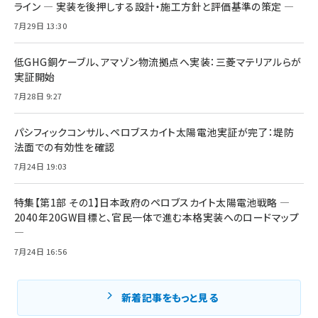
ライン ― 実装を後押しする設計・施工方針と評価基準の策定 ―
7月29日 13:30
低GHG銅ケーブル、アマゾン物流拠点へ実装：三菱マテリアルらが
実証開始
7月28日 9:27
パシフィックコンサル、ペロブスカイト太陽電池実証が完了：堤防
法面での有効性を確認
7月24日 19:03
特集【第1部 その1】日本政府のペロブスカイト太陽電池戦略 ―
2040年20GW目標と、官民一体で進む本格実装へのロードマップ
―
7月24日 16:56
新着記事をもっと見る