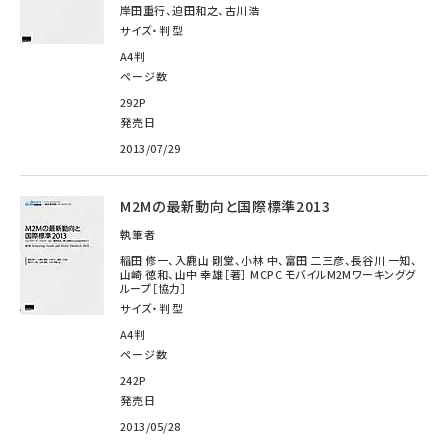
岸田重行、迫田和之、古川浩
サイズ・判型
A4判
ページ数
292P
発売日
2013/07/29
M2Mの最新動向と国際標準2013
執筆者
稲田 修一、入鹿山 剛堂、小林 中、富田 二三彦、長谷川 一知、
山崎 徳和、山中 幸雄［著］ MCPC モバイルM2Mワーキンググ
ループ［協力］
サイズ・判型
A4判
ページ数
242P
発売日
2013/05/28