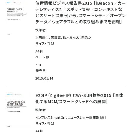
位置情報ビジネス報告書2015 ［iBeacon／カー
テレマティクス／スポット情報／コンテキストな
どのサービス事例から、スマートシティ／オープン
データ／ウェアラブルとの取り組みまでを網羅］
執筆者
上田直生、黒瀬翼、鈴木まなみ、関治之
サイズ・判型
A4判
ページ数
274
発売日
2015/01/14
920IP（ZigBee IP）とWi-SUN標準2015 ［具体
化するM2M/スマートグリッドへの展開］
執筆者
インプレスSmartGridニューズレター編集部［編］
サイズ・判型
A4判