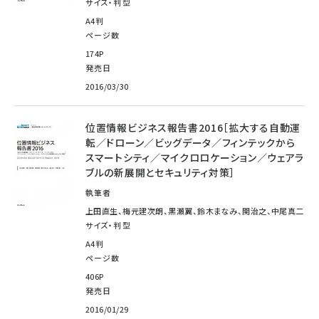
サイズ・判型
A4判
ページ数
174P
発売日
2016/03/30
位置情報ビジネス報告書2016［拡大する自動運
転／ドローン／ビッグデータ／フィンテックから
スマートシティ／マイクロロケーション／ウェアラ
ブルの新展開とセキュリティ対策］
執筆者
上田直生、梅元建次朗、黒瀬翼、鈴木まなみ、関治之、中尾真二
サイズ・判型
A4判
ページ数
406P
発売日
2016/01/29