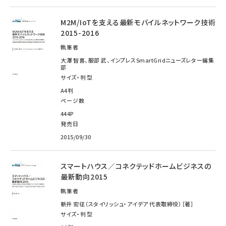
M2M/IoTを支える最新モバイルネットワーク技術
2015-2016
執筆者
大澤 智喜、服部 武、インプレスSmartGridニューズレター編集
部
サイズ・判型
A4判
ページ数
444P
発売日
2015/09/30
スマートハウス／コネクテッドホームビジネスの
最新動向2015
執筆者
新井 宏征（スタイリッシュ・アイデア 代表取締役）［著］
サイズ・判型