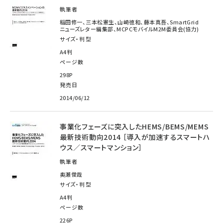
執筆者
稲田修一、三本松憲生、山崎徳和、藤本真吾、SmartGrid
ニューズレター編集部、MCPCモバイルM2M委員会(協力)
サイズ・判型
A4判
ページ数
298P
発売日
2014/06/12
事業化フェーズに突入したHEMS/BEMS/MEMS
最新技術動向2014 ［導入が加速するスマートハ
ウス／スマートマンション］
執筆者
奥瀬俊哉
サイズ・判型
A4判
ページ数
226P