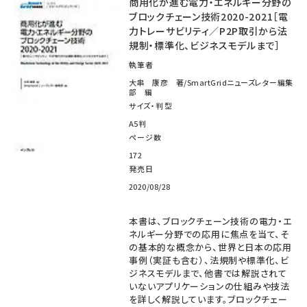
商用化が進む電力・エネルギー分野の
ブロックチェーン技術2020-2021［電
タンデム (149)
力トレーサビリティ／P2P取引から法
規制・標準化、ビジネスモデルまで］
執筆者
大串 康彦 著/SmartGridニューズレター編集
部 編
サイズ・判型
A5判
ページ数
172
発売日
2020/08/28
本書は、ブロックチェーン技術の電力・エ
ネルギー分野での応用に焦点を当て、そ
の基本的な概念から、世界と日本の応用
事例（実証も含む）、法規制や標準化、ビ
ジネスモデルまで、他書では解説されて
いないアプリケーションの仕組みや技法
を詳しく解説しています。ブロックチェー