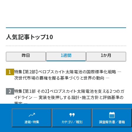
人気記事トップ10
昨日
1週間
1か月
特集【第2部】ペロブスカイト太陽電池の国際標準化戦略 ―
次世代市場の覇権を握る基準づくりと世界の動向 ―
特集【第1部 その2】ペロブスカイト太陽電池を支える2つのガ
イドライン ― 実装を後押しする設計・施工方針と評価基準の
策定 ―
低GHG銅ケーブル、アマゾン物流拠点へ実装：三菱マテリアル
連載・特集
カテゴリ／種別
調査報告書／書籍
らが実証開始