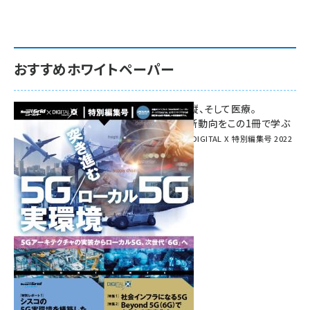
おすすめホワイトペーパー
環境対策、建機の遠隔操縦、そして医療。
次世代通信規格「5G」最新動向をこの1冊で学ぶ
SmartGrid ニューズレター × DIGITAL X 特別編集号 2022
Summer