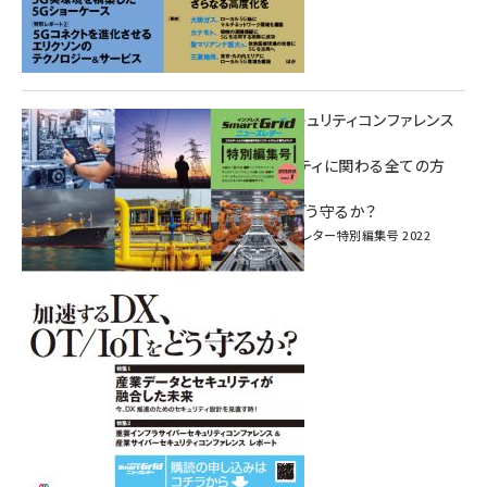
重要インフラサイバーセキュリティコンファレンス
特別電子版！
― 産業サイバーセキュリティに関わる全ての方
へ！ ―
加速するDX、OT/IoTをどう守るか？
インプレス SmartGridニューズレター特別編集号 2022
Vol.1