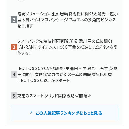
タンデム (150)
電現ソリューション社長 岩崎聡樹氏に聞く!太陽光／超小
型木質バイオマスパッケージで再エネの多角的ビジネス
を目指す
ソフトバンク先端技術研究所 所長 湧川隆次氏に聞く！
「AI-RANアライアンス」で6G革命を推進し、ビジネスを変
革する！
IEC TC 8 SC 8C初代議長・早稲田大学 教授 石井 英雄
氏に聞く！次世代電力供給システムの国際標準化組織
「IEC TC 8 SC 8C」がスタート！
東芝のスマートグリッド国際戦略≪前編≫
この人気記事ランキングをもっと見る