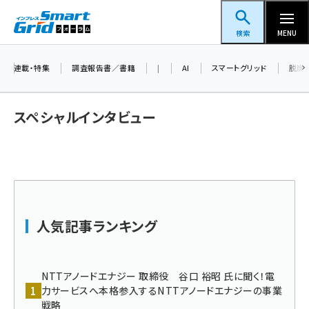
メ
スマートグリッドフォーラム
イ
検索
MENU
ン
コ
連載・特集
調査報告書／書籍
|
AI
スマートグリッド
脱炭
ン
テ
スペシャルインタビュー
ン
ツ
蓄電池 (403)
に
新井 (362)
移
動
ペロブスカイト (340)
人気記事ランキング
新井宏征 (296)
ngn (280)
NTTアノードエナジー 取締役 谷口 裕昭 氏に聞く！電
大串 (223)
力サービスへ本格参入するNTTアノードエナジーの事業
戦略
aitras (186)