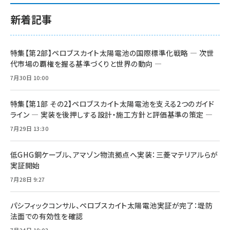
新着記事
特集【第2部】ペロブスカイト太陽電池の国際標準化戦略 ― 次世
代市場の覇権を握る基準づくりと世界の動向 ―
7月30日 10:00
特集【第1部 その2】ペロブスカイト太陽電池を支える2つのガイド
ライン ― 実装を後押しする設計・施工方針と評価基準の策定 ―
7月29日 13:30
低GHG銅ケーブル、アマゾン物流拠点へ実装：三菱マテリアルらが
実証開始
7月28日 9:27
パシフィックコンサル、ペロブスカイト太陽電池実証が完了：堤防
法面での有効性を確認
7月24日 19:03