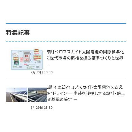
特集記事
特集【第2部】ペロブスカイト太陽電池の国際標準化
戦略 ― 次世代市場の覇権を握る基準づくりと世界
の動向 ―
7月30日 10:00
特集【第1部 その2】ペロブスカイト太陽電池を支え
る2つのガイドライン ― 実装を後押しする設計・施工
方針と評価基準の策定 ―
7月29日 13:30