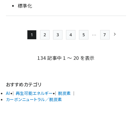
標準化
…
1
2
3
4
5
7
Page
Page
Page
Page
Page
最終ページ
次ページ
ペー
ジ
134 記事中 1 ～ 20 を表示
送
り
おすすめカテゴリ
AI
再生可能エネルギー
脱炭素
カーボンニュートラル／脱炭素