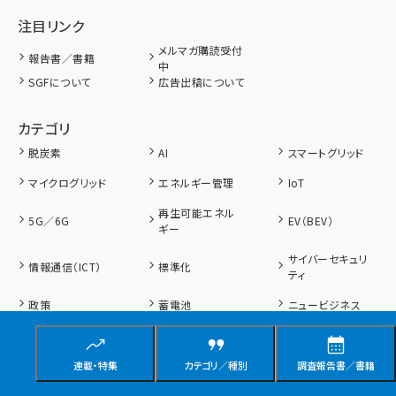
注目リンク
メルマガ購読受付
報告書／書籍
中
SGFについて
広告出稿について
カテゴリ
脱炭素
AI
スマートグリッド
マイクログリッド
エネルギー管理
IoT
再生可能エネル
5G／6G
EV（BEV）
ギー
サイバーセキュリ
情報通信（ICT）
標準化
ティ
政策
蓄電池
ニュービジネス
カーボンニュート
気候温暖化対策／
RE100
ラル／脱炭素
COP
連載・特集
カテゴリ／種別
調査報告書／書籍
WBBフォーラム