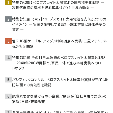
特集【第2部】ペロブスカイト太陽電池の国際標準化戦略 ―
次世代市場の覇権を握る基準づくりと世界の動向 ―
特集【第1部 その2】ペロブスカイト太陽電池を支える2つのガ
イドライン ― 実装を後押しする設計・施工方針と評価基準の
策定 ―
低GHG銅ケーブル、アマゾン物流拠点へ実装：三菱マテリアル
らが実証開始
特集【第1部 その1】日本政府のペロブスカイト太陽電池戦略
― 2040年20GW目標と、官民一体で進む本格実装へのロー
ドマップ ―
パシフィックコンサル、ペロブスカイト太陽電池実証が完了：堤
防法面での有効性を確認
脱炭素要請を受ける中小企業、7割超が「自社単独で対応」の
実態：日商・東商調査
豊田自動織機、V2G対応の「双方向車載充電器」で系統連系を