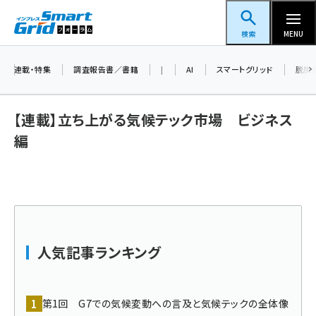
メ
スマートグリッドフォーラム
イ
検索
MENU
ン
コ
連載・特集
調査報告書／書籍
|
AI
スマートグリッド
脱炭
ン
テ
【連載】立ち上がる気候テック市場 ビジネス
ン
編
ツ
蓄電池 (409)
に
新井 (365)
移
動
ペロブスカイト (345)
新井宏征 (301)
人気記事ランキング
ngn (285)
大串 (226)
第1回 G7での気候変動への言及と気候テックの全体像
aitras (192)