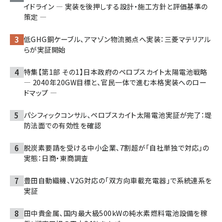
イドライン ― 実装を後押しする設計・施工方針と評価基準の
策定 ―
低GHG銅ケーブル、アマゾン物流拠点へ実装：三菱マテリアル
らが実証開始
特集【第1部 その1】日本政府のペロブスカイト太陽電池戦略
― 2040年20GW目標と、官民一体で進む本格実装へのロー
ドマップ ―
パシフィックコンサル、ペロブスカイト太陽電池実証が完了：堤
防法面での有効性を確認
脱炭素要請を受ける中小企業、7割超が「自社単独で対応」の
実態：日商・東商調査
豊田自動織機、V2G対応の「双方向車載充電器」で系統連系を
実証
田中貴金属、国内最大級500kWの純水素燃料電池設備を稼