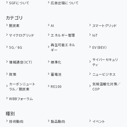
SGFについて
広告出稿について
カテゴリ
脱炭素
AI
スマートグリッド
マイクログリッド
エネルギー管理
IoT
再生可能エネル
5G／6G
EV（BEV）
ギー
サイバーセキュリ
情報通信（ICT）
標準化
ティ
政策
蓄電池
ニュービジネス
カーボンニュート
気候温暖化対策／
RE100
ラル／脱炭素
COP
WBBフォーラム
種別
技術動向
製品動向
イベント