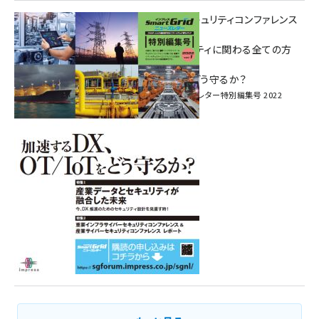
重要インフラサイバーセキュリティコンファレンス
特別電子版！
― 産業サイバーセキュリティに関わる全ての方
へ！ ―
加速するDX、OT/IoTをどう守るか？
インプレス SmartGridニューズレター特別編集号 2022
Vol.1