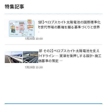
特集記事
特集【第2部】ペロブスカイト太陽電池の国際標準化
戦略 ― 次世代市場の覇権を握る基準づくりと世界
の動向 ―
7月30日 10:00
特集【第1部 その2】ペロブスカイト太陽電池を支え
る2つのガイドライン ― 実装を後押しする設計・施工
方針と評価基準の策定 ―
7月29日 13:30