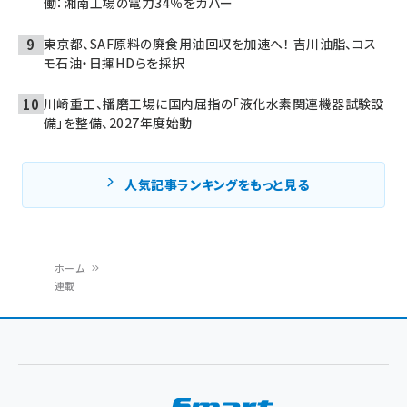
働：湘南工場の電力34％をカバー
東京都、SAF原料の廃食用油回収を加速へ！ 吉川油脂、コス
モ石油・日揮HDらを採択
川崎重工、播磨工場に国内屈指の「液化水素関連機器試験設
備」を整備、2027年度始動
人気記事ランキングをもっと見る
ホーム
連載
パ
ン
く
ず