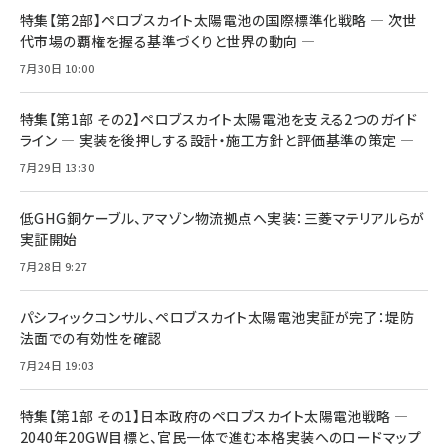
特集【第2部】ペロブスカイト太陽電池の国際標準化戦略 ― 次世
代市場の覇権を握る基準づくりと世界の動向 ―
7月30日 10:00
特集【第1部 その2】ペロブスカイト太陽電池を支える2つのガイド
ライン ― 実装を後押しする設計・施工方針と評価基準の策定 ―
7月29日 13:30
低GHG銅ケーブル、アマゾン物流拠点へ実装：三菱マテリアルらが
実証開始
7月28日 9:27
パシフィックコンサル、ペロブスカイト太陽電池実証が完了：堤防
法面での有効性を確認
7月24日 19:03
特集【第1部 その1】日本政府のペロブスカイト太陽電池戦略 ―
2040年20GW目標と、官民一体で進む本格実装へのロードマップ