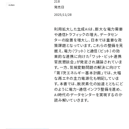
218
発売日
2025/11/28
利用拡大した生成AIは、膨大な電力需要
や通信トラフィックの増大、データセン
ターの設置を増大し、日本では重要な政
策課題となっています。これらの整備を見
据え、電力（ワット）と通信（ビット）の効
果的な連携に向けた「ワット・ビット連携
官民懇談会」が発足され議論されていま
す。一方、気候変動問題の解決に向けて
「第7次エネルギー基本計画」では、大幅
な再エネの主力電源化も明記していま
す。本書では、脱炭素化の加速とともにど
のように電力・通信インフラ整備を進め、
AI時代のデータセンターを実現するのか
読み解いていきます。