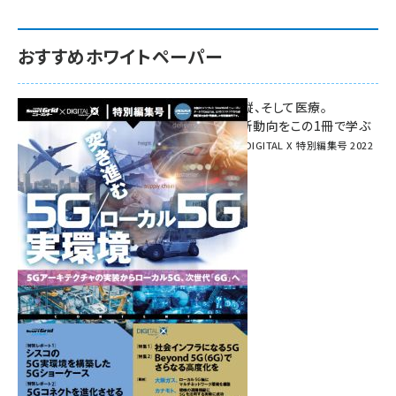
おすすめホワイトペーパー
環境対策、建機の遠隔操縦、そして医療。
次世代通信規格「5G」最新動向をこの1冊で学ぶ
SmartGrid ニューズレター × DIGITAL X 特別編集号 2022
Summer