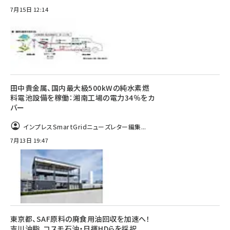
7月15日 12:14
田中貴金属、国内最大級500kWの純水素燃
料電池設備を稼働：湘南工場の電力34％をカ
バー
インプレスSmartGridニューズレター編集...
7月13日 19:47
東京都、SAF原料の廃食用油回収を加速へ！
吉川油脂、コスモ石油・日揮HDらを採択