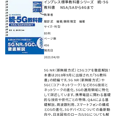
インプレス標準教科書シリーズ 続・5G
教科書 NSA/SAから6Gまで
執筆者
服部 武 編著/藤岡 雅宣 編著
サイズ・判型
B5判
ページ数
456
発売日
2023/04/03
5G NR（新無線方式）と5Gコアを徹底解説！
本書は2018年9月に出版された『5G教科
書』の続編です。5G NR（新無線方式）や
5GC（コア・ネットワーク）などの5G技術と
ネットワークの進化、5Gの適用領域に特化
して詳述しています。携帯電話に関わる基礎
的な技術や世代ごとの特徴、Q&Aによる基
礎解説、周波数利用、スマートフォンの構成
とOSの進化、5Gデバイスについての最新動
向や、日本固有のローカル5Gについても解