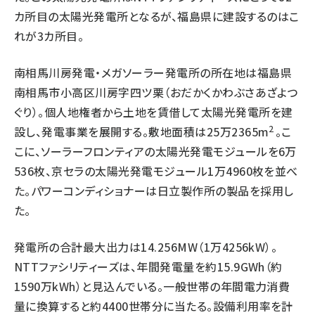
カ所目の太陽光発電所となるが、福島県に建設するのはこ
れが3カ所目。
南相馬川房発電・メガソーラー発電所の所在地は福島県
南相馬市小高区川房字四ツ栗（おだかくかわぶさあざよつ
ぐり）。個人地権者から土地を賃借して太陽光発電所を建
2
設し、発電事業を展開する。敷地面積は25万2365m
。こ
こに、ソーラーフロンティアの太陽光発電モジュールを6万
536枚、京セラの太陽光発電モジュール1万4960枚を並べ
た。パワーコンディショナーは日立製作所の製品を採用し
た。
発電所の合計最大出力は14.256MW（1万4256kW）。
NTTファシリティーズは、年間発電量を約15.9GWh（約
1590万kWh）と見込んでいる。一般世帯の年間電力消費
量に換算すると約4400世帯分に当たる。設備利用率を計