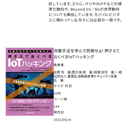
説しています。さらに、ITUや3GPPなどの標
準化動向や、Beyond 5G／6Gの世界動向
についても解説しています。モバイルビジネ
スに携わっている方々には必読の一冊です。
攻撃手法を学んで防御せよ! 押さえて
おくべきIoTハッキング
執筆者
荻野 司 著/田久保 順 著/城間 政司 著/一般
社団法人 重要生活機器連携セキュリティ協議
会 編
サイズ・判型
A5判
ページ数
144
発売日
2022/06/14