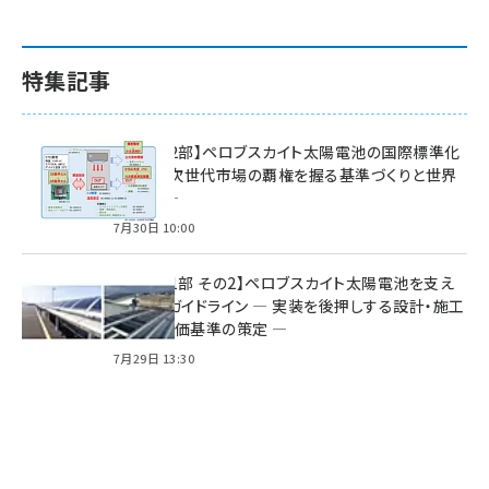
特集記事
特集【第2部】ペロブスカイト太陽電池の国際標準化
戦略 ― 次世代市場の覇権を握る基準づくりと世界
の動向 ―
7月30日 10:00
特集【第1部 その2】ペロブスカイト太陽電池を支え
る2つのガイドライン ― 実装を後押しする設計・施工
方針と評価基準の策定 ―
7月29日 13:30