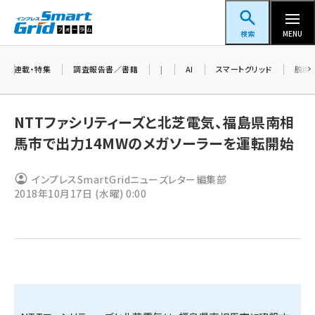
メ
スマートグリッドフォーラム
イ
検索
MENU
ン
コ
連載・特集
調査報告書／書籍
|
AI
スマートグリッド
脱炭
ン
テ
NTTファシリティーズと北芝電気、福島県南相
ン
馬市で出力14MWのメガソーラーを運転開始
ツ
蓄電池 (377)
に
インプレスSmartGridニューズレター編集部
新井 (344)
移
2018年10月17日 (水曜) 0:00
動
ペロブスカイト (325)
新井宏征 (277)
ngn (262)
大串 (210)
aitras (176)