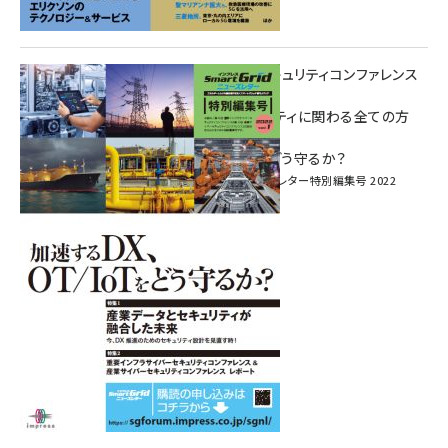
重要インフラサイバーセキュリティコンファレンス
特別電子版！
― 産業サイバーセキュリティに関わる全ての方
へ！ ―
加速するDX、OT/IoTをどう守るか？
インプレス SmartGridニューズレター特別編集号 2022
Vol.1