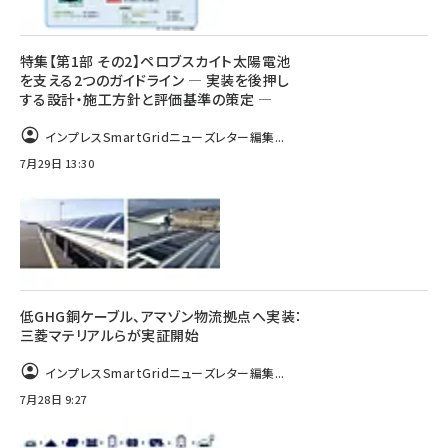
特集【第1部 その2】ペロブスカイト太陽電池
を支える2つのガイドライン ― 実装を後押し
する設計・施工方針と評価基準の策定 ―
インプレスSmartGridニューズレター編集...
7月29日 13:30
低GHG銅ケーブル、アマゾン物流拠点へ実装：
三菱マテリアルらが実証開始
インプレスSmartGridニューズレター編集...
7月28日 9:27