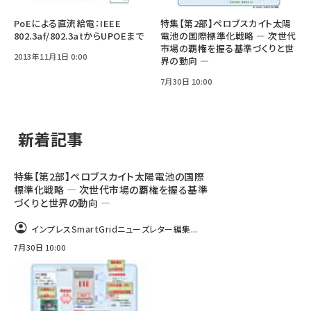
PoEによる直流給電：IEEE
特集【第2部】ペロブスカイト太陽
802.3af/802.3atからUPOEまで
電池の国際標準化戦略 ― 次世代
市場の覇権を握る基準づくりと世
2013年11月1日 0:00
界の動向 ―
7月30日 10:00
新着記事
特集【第2部】ペロブスカイト太陽電池の国際
標準化戦略 ― 次世代市場の覇権を握る基準
づくりと世界の動向 ―
インプレスSmartGridニューズレター編集...
7月30日 10:00