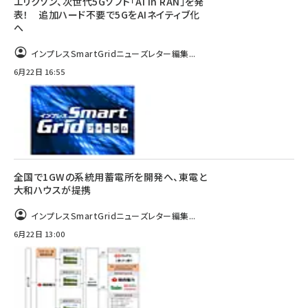
エリクソン、次世代5Gソフト「AI in RAN」を発
表！ 追加ハード不要で5GをAIネイティブ化
へ
インプレスSmartGridニューズレター編集...
6月22日 16:55
全国で1GWの系統用蓄電所を開発へ、東電と
大和ハウスが提携
インプレスSmartGridニューズレター編集...
6月22日 13:00