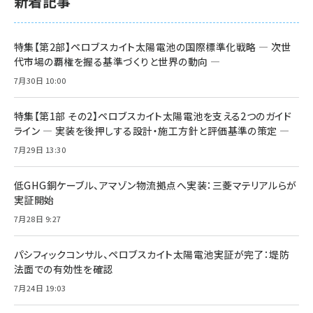
新着記事
特集【第2部】ペロブスカイト太陽電池の国際標準化戦略 ― 次世
代市場の覇権を握る基準づくりと世界の動向 ―
7月30日 10:00
特集【第1部 その2】ペロブスカイト太陽電池を支える2つのガイド
ライン ― 実装を後押しする設計・施工方針と評価基準の策定 ―
7月29日 13:30
低GHG銅ケーブル、アマゾン物流拠点へ実装：三菱マテリアルらが
実証開始
7月28日 9:27
パシフィックコンサル、ペロブスカイト太陽電池実証が完了：堤防
法面での有効性を確認
7月24日 19:03