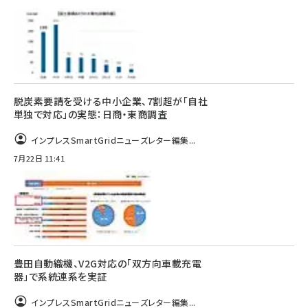
脱炭素要請を受ける中小企業、7割超が「自社
単独で対応」の実態：日商・東商調査
インプレスSmartGridニューズレター編集...
7月22日 11:41
豊田自動織機、V2G対応の「双方向車載充電
器」で系統連系を実証
インプレスSmartGridニューズレター編集...