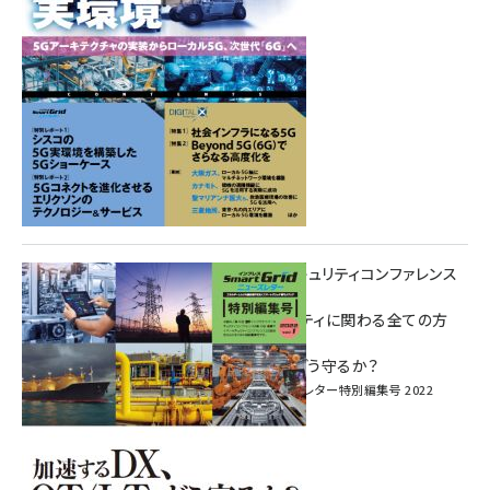
重要インフラサイバーセキュリティコンファレンス
特別電子版！
― 産業サイバーセキュリティに関わる全ての方
へ！ ―
加速するDX、OT/IoTをどう守るか？
インプレス SmartGridニューズレター特別編集号 2022
Vol.1