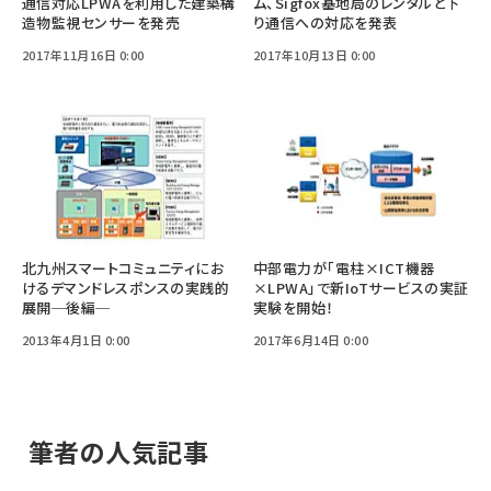
通信対応LPWAを利用した建築構
ム、Sigfox基地局のレンタルと下
造物監視センサーを発売
り通信への対応を発表
2017年11月16日 0:00
2017年10月13日 0:00
北九州スマートコミュニティにお
中部電力が「電柱×ICT機器
けるデマンドレスポンスの実践的
×LPWA」で新IoTサービスの実証
展開─後編─
実験を開始！
2013年4月1日 0:00
2017年6月14日 0:00
筆者の人気記事