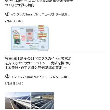
標準化戦略 ― 次世代市場の覇権を握る基準
づくりと世界の動向 ―
インプレスSmartGridニューズレター編集...
7月30日 10:00
特集【第1部 その2】ペロブスカイト太陽電池
を支える2つのガイドライン ― 実装を後押し
する設計・施工方針と評価基準の策定 ―
インプレスSmartGridニューズレター編集...
7月29日 13:30