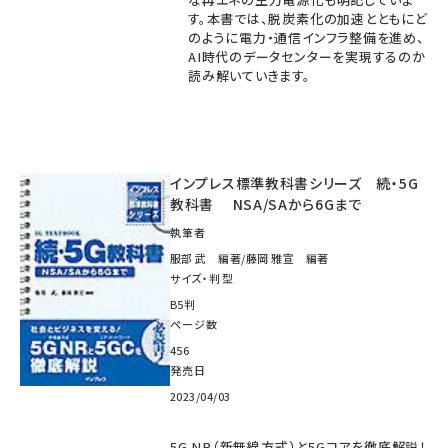
す。本書では、脱炭素化の加速とともにど
のように電力・通信インフラ整備を進め、
AI時代のデータセンターを実現するのか
読み解いていきます。
インプレス標準教科書シリーズ 続・5G
教科書 NSA/SAから6Gまで
執筆者
服部 武 編著/藤岡 雅宣 編著
サイズ・判型
B5判
ページ数
456
発売日
2023/04/03
5G NR（新無線方式）と5Gコアを徹底解説！