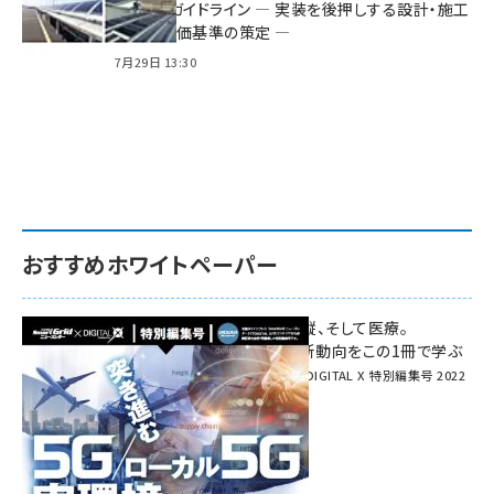
る2つのガイドライン ― 実装を後押しする設計・施工
方針と評価基準の策定 ―
7月29日 13:30
おすすめホワイトペーパー
環境対策、建機の遠隔操縦、そして医療。
次世代通信規格「5G」最新動向をこの1冊で学ぶ
SmartGrid ニューズレター × DIGITAL X 特別編集号 2022
Summer