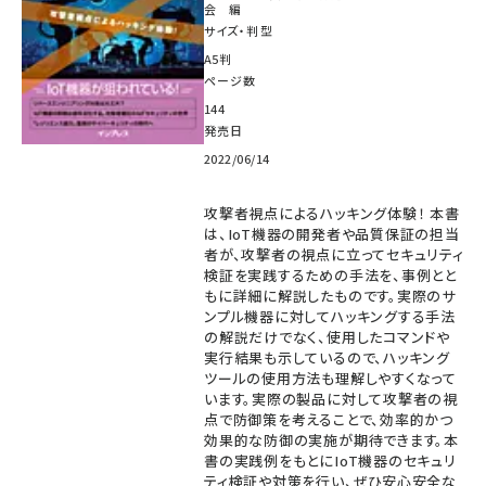
会 編
サイズ・判型
A5判
ページ数
144
発売日
2022/06/14
攻撃者視点によるハッキング体験！ 本書
は、IoT機器の開発者や品質保証の担当
者が、攻撃者の視点に立ってセキュリティ
検証を実践するための手法を、事例とと
もに詳細に解説したものです。実際のサ
ンプル機器に対してハッキングする手法
の解説だけでなく、使用したコマンドや
実行結果も示しているので、ハッキング
ツールの使用方法も理解しやすくなって
います。実際の製品に対して攻撃者の視
点で防御策を考えることで、効率的かつ
効果的な防御の実施が期待できます。本
書の実践例をもとにIoT機器のセキュリ
ティ検証や対策を行い、ぜひ安心安全な