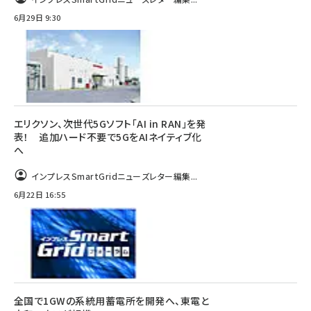
6月29日 9:30
エリクソン、次世代5Gソフト「AI in RAN」を発
表！ 追加ハード不要で5GをAIネイティブ化
へ
インプレスSmartGridニューズレター編集...
6月22日 16:55
全国で1GWの系統用蓄電所を開発へ、東電と