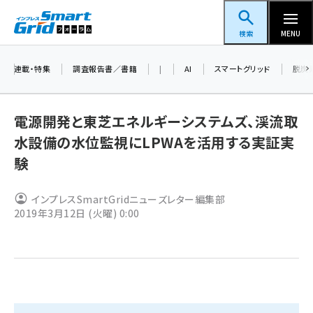
メ
スマートグリッドフォーラム
イ
検索
MENU
ン
コ
連載・特集
調査報告書／書籍
|
AI
スマートグリッド
脱炭
ン
テ
電源開発と東芝エネルギーシステムズ、渓流取
ン
水設備の水位監視にLPWAを活用する実証実
ツ
蓄電池 (409)
験
に
新井 (365)
移
インプレスSmartGridニューズレター編集部
動
ペロブスカイト (345)
2019年3月12日 (火曜) 0:00
新井宏征 (301)
ngn (285)
大串 (226)
aitras (192)