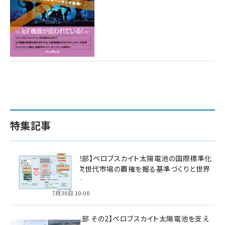
特集記事
特集【第2部】ペロブスカイト太陽電池の国際標準化
戦略 ― 次世代市場の覇権を握る基準づくりと世界
の動向 ―
7月30日 10:00
特集【第1部 その2】ペロブスカイト太陽電池を支え