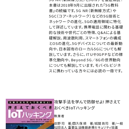
本書は2018年9月に出版された『5G教科
書』の続編です。5G NR（新無線方式）や
5GC（コア・ネットワーク）などの5G技術と
ネットワークの進化、5Gの適用領域に特化
して詳述しています。携帯電話に関わる基礎
的な技術や世代ごとの特徴、Q&Aによる基
礎解説、周波数利用、スマートフォンの構成
とOSの進化、5Gデバイスについての最新動
向や、日本固有のローカル5Gについても解
説しています。さらに、ITUや3GPPなどの標
準化動向や、Beyond 5G／6Gの世界動向
についても解説しています。モバイルビジネ
スに携わっている方々には必読の一冊です。
攻撃手法を学んで防御せよ! 押さえて
おくべきIoTハッキング
執筆者
荻野 司 著/田久保 順 著/城間 政司 著/一般
社団法人 重要生活機器連携セキュリティ協議