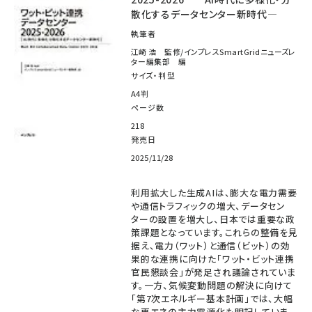
散化するデータセンター新時代―
執筆者
江崎 浩 監修/インプレスSmartGridニューズレ
ター編集部 編
サイズ・判型
A4判
ページ数
218
発売日
2025/11/28
利用拡大した生成AIは、膨大な電力需要
や通信トラフィックの増大、データセン
ターの設置を増大し、日本では重要な政
策課題となっています。これらの整備を見
据え、電力（ワット）と通信（ビット）の効
果的な連携に向けた「ワット・ビット連携
官民懇談会」が発足され議論されていま
す。一方、気候変動問題の解決に向けて
「第7次エネルギー基本計画」では、大幅
な再エネの主力電源化も明記していま