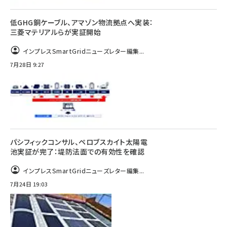
低GHG銅ケーブル、アマゾン物流拠点へ実装：
三菱マテリアルらが実証開始
インプレスSmartGridニューズレター編集...
7月28日 9:27
パシフィックコンサル、ペロブスカイト太陽電
池実証が完了：堤防法面での有効性を確認
インプレスSmartGridニューズレター編集...
7月24日 19:03