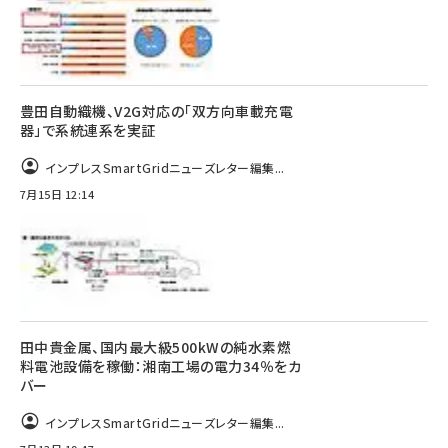
豊田自動織機、V2G対応の「双方向車載充電
器」で系統連系を実証
インプレスSmartGridニューズレター編集...
7月15日 12:14
田中貴金属、国内最大級500kWの純水素燃
料電池設備を稼働：湘南工場の電力34％をカ
バー
インプレスSmartGridニューズレター編集...