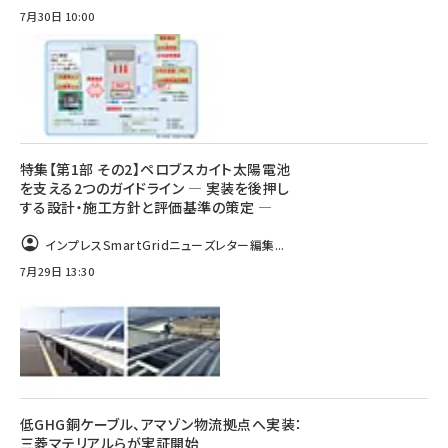
7月30日 10:00
特集【第1部 その2】ペロブスカイト太陽電池
を支える2つのガイドライン ― 実装を後押し
する設計・施工方針と評価基準の策定 ―
インプレスSmartGridニューズレター編集...
7月29日 13:30
低GHG銅ケーブル、アマゾン物流拠点へ実装：
三菱マテリアルらが実証開始