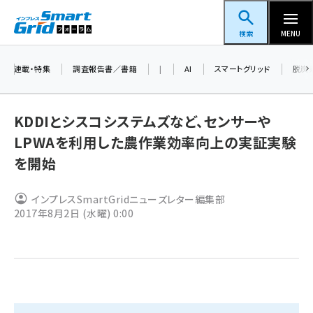
メ
スマートグリッドフォーラム
イ
検索
MENU
ン
コ
連載・特集
調査報告書／書籍
|
AI
スマートグリッド
脱炭
ン
テ
KDDIとシスコシステムズなど、センサーや
ン
LPWAを利用した農作業効率向上の実証実験
ツ
蓄電池 (382)
を開始
に
新井 (345)
移
インプレスSmartGridニューズレター編集部
動
ペロブスカイト (327)
2017年8月2日 (水曜) 0:00
新井宏征 (278)
ngn (265)
大串 (211)
aitras (177)