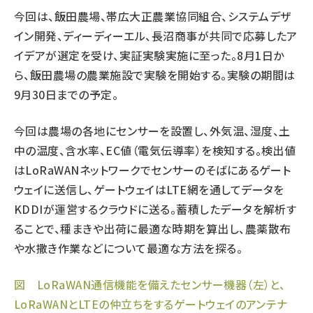
今回は、飯田農場、帯広大正農業協同組合、システムデザ
イン開発、ディーディーエル、長沼商事が共同で応募したア
イデアが選定を受け、実証実験実施に至った。8月1日か
ら、飯田農場の農業施設で実験を開始する。実験の期間は
9月30日までの予定。
今回は農場の各地にセンサーを設置し、外気温、湿度、土
中の温度、含水率、EC値（電気伝導率）を検知する。検出値
はLoRaWANネットワークでセンサーのそばにあるゲート
ウェイに送信し、ゲートウェイはLTE網を通してデータを
KDDIが運営するクラウドに送る。蓄積したデータを解析す
ることで、種まきや出荷に最適な時期を算出し、農薬散布
や水撒き作業などについて最適な方法を探る。
図 LoRaWAN通信機能を備えたセンサー機器（左）と、
LoRaWANとLTEの仲立ちをするゲートウェイのアンテナ