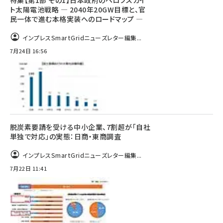
特集【第1部 その1】日本政府のペロブスカイ
ト太陽電池戦略 ― 2040年20GW目標と、官
民一体で進む本格実装へのロードマップ ―
インプレスSmartGridニューズレター編集...
7月24日 16:56
脱炭素要請を受ける中小企業、7割超が「自社
単独で対応」の実態：日商・東商調査
インプレスSmartGridニューズレター編集...
7月22日 11:41