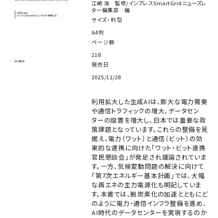
江崎 浩 監修/インプレスSmartGridニューズレ
ター編集部 編
サイズ・判型
A4判
ページ数
218
発売日
2025/11/28
利用拡大した生成AIは、膨大な電力需要
や通信トラフィックの増大、データセン
ターの設置を増大し、日本では重要な政
策課題となっています。これらの整備を見
据え、電力（ワット）と通信（ビット）の効
果的な連携に向けた「ワット・ビット連携
官民懇談会」が発足され議論されていま
す。一方、気候変動問題の解決に向けて
「第7次エネルギー基本計画」では、大幅
な再エネの主力電源化も明記していま
す。本書では、脱炭素化の加速とともにど
のように電力・通信インフラ整備を進め、
AI時代のデータセンターを実現するのか