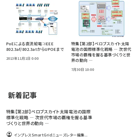
PoEによる直流給電：IEEE
特集【第2部】ペロブスカイト太陽
802.3af/802.3atからUPOEまで
電池の国際標準化戦略 ― 次世代
市場の覇権を握る基準づくりと世
2013年11月1日 0:00
界の動向 ―
7月30日 10:00
新着記事
特集【第2部】ペロブスカイト太陽電池の国際
標準化戦略 ― 次世代市場の覇権を握る基準
づくりと世界の動向 ―
インプレスSmartGridニューズレター編集...