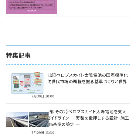
特集記事
特集【第2部】ペロブスカイト太陽電池の国際標準化
戦略 ― 次世代市場の覇権を握る基準づくりと世界
の動向 ―
7月30日 10:00
特集【第1部 その2】ペロブスカイト太陽電池を支え
る2つのガイドライン ― 実装を後押しする設計・施工
方針と評価基準の策定 ―
7月29日 13:30