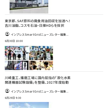
東京都、SAF原料の廃食用油回収を加速へ！
吉川油脂、コスモ石油・日揮HDらを採択
インプレスSmartGridニューズレター編集...
6月30日 10:00
川崎重工、播磨工場に国内屈指の「液化水素
関連機器試験設備」を整備、2027年度始動
インプレスSmartGridニューズレター編集...
6月29日 9:30