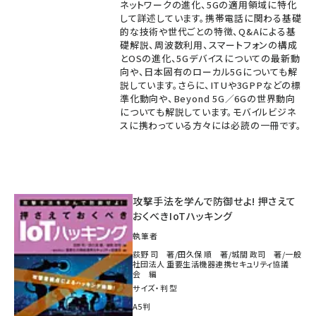
ネットワークの進化、5Gの適用領域に特化
して詳述しています。携帯電話に関わる基礎
的な技術や世代ごとの特徴、Q&Aによる基
礎解説、周波数利用、スマートフォンの構成
とOSの進化、5Gデバイスについての最新動
向や、日本固有のローカル5Gについても解
説しています。さらに、ITUや3GPPなどの標
準化動向や、Beyond 5G／6Gの世界動向
についても解説しています。モバイルビジネ
スに携わっている方々には必読の一冊です。
攻撃手法を学んで防御せよ! 押さえて
おくべきIoTハッキング
執筆者
荻野 司 著/田久保 順 著/城間 政司 著/一般
社団法人 重要生活機器連携セキュリティ協議
会 編
サイズ・判型
A5判