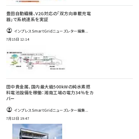
豊田自動織機、V2G対応の「双方向車載充電
器」で系統連系を実証
インプレスSmartGridニューズレター編集...
7月15日 12:14
田中貴金属、国内最大級500kWの純水素燃
料電池設備を稼働：湘南工場の電力34％をカ
バー
インプレスSmartGridニューズレター編集...
7月13日 19:47