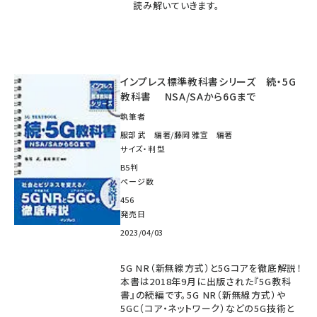
読み解いていきます。
インプレス標準教科書シリーズ 続・5G
教科書 NSA/SAから6Gまで
執筆者
服部 武 編著/藤岡 雅宣 編著
サイズ・判型
B5判
ページ数
456
発売日
2023/04/03
5G NR（新無線方式）と5Gコアを徹底解説！
本書は2018年9月に出版された『5G教科
書』の続編です。5G NR（新無線方式）や
5GC（コア・ネットワーク）などの5G技術と