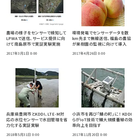
農場の様子をセンサーで検知して
環境発電でセンサーデータを数
LPWAで送信、サービス提供に向
km先まで無線送信、福島の農協
けて南島原市で実証実験実施
が果樹園の監視に向けて導入
2017年3月1日 0:00
2017年4月26日 0:00
兵庫県豊岡市とKDDI、LTE-M対
小浜市を再び「鯖の町」に！ KDDI
応の水位センサーで水田管理を省
らがIoT技術で鯖大規模養殖の効
力化する実証実験
率向上を目指す
2018年5月31日 0:00
2017年11月20日 0:00