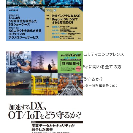
重要インフラサイバーセキュリティコンファレンス
特別電子版！
― 産業サイバーセキュリティに関わる全ての方
へ！ ―
加速するDX、OT/IoTをどう守るか？
インプレス SmartGridニューズレター特別編集号 2022
Vol.1