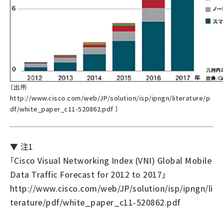
〔出所
http://www.cisco.com/web/JP/solution/isp/ipngn/literature/p
df/white_paper_c11-520862.pdf
〕
▼ 注1
「Cisco Visual Networking Index (VNI) Global Mobile
Data Traffic Forecast for 2012 to 2017」
http://www.cisco.com/web/JP/solution/isp/ipngn/li
terature/pdf/white_paper_c11-520862.pdf