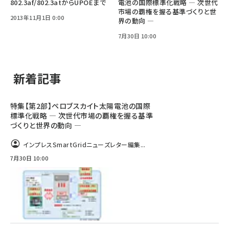
802.3af/802.3atからUPOEまで
電池の国際標準化戦略 ― 次世代
市場の覇権を握る基準づくりと世
2013年11月1日 0:00
界の動向 ―
7月30日 10:00
新着記事
特集【第2部】ペロブスカイト太陽電池の国際
標準化戦略 ― 次世代市場の覇権を握る基準
づくりと世界の動向 ―
インプレスSmartGridニューズレター編集...
7月30日 10:00