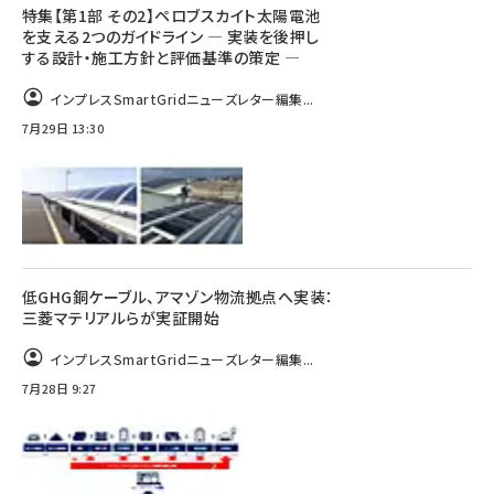
特集【第1部 その2】ペロブスカイト太陽電池
を支える2つのガイドライン ― 実装を後押し
する設計・施工方針と評価基準の策定 ―
インプレスSmartGridニューズレター編集...
7月29日 13:30
低GHG銅ケーブル、アマゾン物流拠点へ実装：
三菱マテリアルらが実証開始
インプレスSmartGridニューズレター編集...
7月28日 9:27