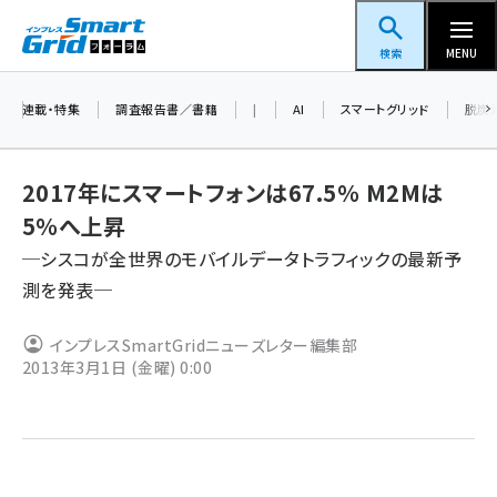
メ
スマートグリッドフォーラム
イ
検索
MENU
ン
コ
連載・特集
調査報告書／書籍
|
AI
スマートグリッド
脱炭
ン
テ
2017年にスマートフォンは67.5％ M2Mは
ン
5％へ上昇
ツ
蓄電池 (403)
─シスコが全世界のモバイルデータトラフィックの最新予
に
測を発表─
新井 (362)
移
動
ペロブスカイト (340)
インプレスSmartGridニューズレター編集部
2013年3月1日 (金曜) 0:00
新井宏征 (296)
ngn (280)
大串 (223)
aitras (186)