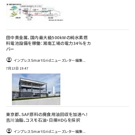
田中貴金属、国内最大級500kWの純水素燃
料電池設備を稼働：湘南工場の電力34％をカ
バー
インプレスSmartGridニューズレター編集...
7月13日 19:47
東京都、SAF原料の廃食用油回収を加速へ！
吉川油脂、コスモ石油・日揮HDらを採択
インプレスSmartGridニューズレター編集...