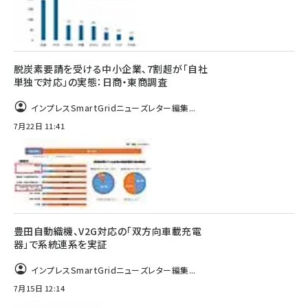
脱炭素要請を受ける中小企業、7割超が「自社
単独で対応」の実態：日商・東商調査
インプレスSmartGridニューズレター編集...
7月22日 11:41
豊田自動織機、V2G対応の「双方向車載充電
器」で系統連系を実証
インプレスSmartGridニューズレター編集...
7月15日 12:14