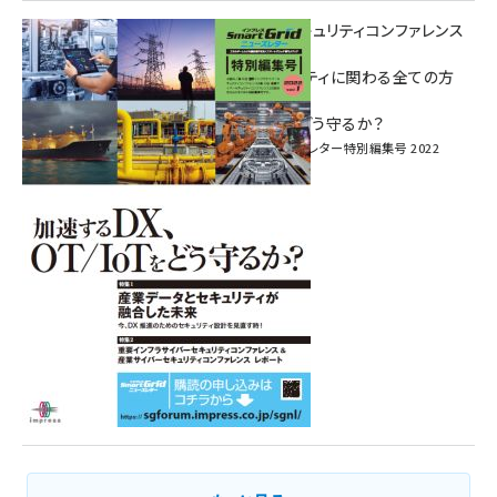
重要インフラサイバーセキュリティコンファレンス
特別電子版！
― 産業サイバーセキュリティに関わる全ての方
へ！ ―
加速するDX、OT/IoTをどう守るか？
インプレス SmartGridニューズレター特別編集号 2022
Vol.1