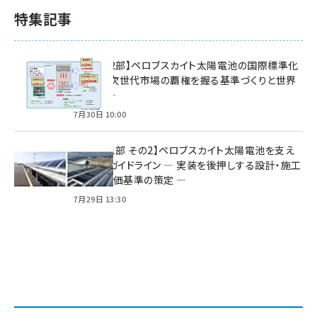
特集記事
特集【第2部】ペロブスカイト太陽電池の国際標準化
戦略 ― 次世代市場の覇権を握る基準づくりと世界
の動向 ―
7月30日 10:00
特集【第1部 その2】ペロブスカイト太陽電池を支え
る2つのガイドライン ― 実装を後押しする設計・施工
方針と評価基準の策定 ―
7月29日 13:30