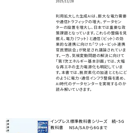
2025/11/28
利用拡大した生成AIは、膨大な電力需要
や通信トラフィックの増大、データセン
ターの設置を増大し、日本では重要な政
策課題となっています。これらの整備を見
据え、電力（ワット）と通信（ビット）の効
果的な連携に向けた「ワット・ビット連携
官民懇談会」が発足され議論されていま
す。一方、気候変動問題の解決に向けて
「第7次エネルギー基本計画」では、大幅
な再エネの主力電源化も明記していま
す。本書では、脱炭素化の加速とともにど
のように電力・通信インフラ整備を進め、
AI時代のデータセンターを実現するのか
読み解いていきます。
インプレス標準教科書シリーズ 続・5G
教科書 NSA/SAから6Gまで