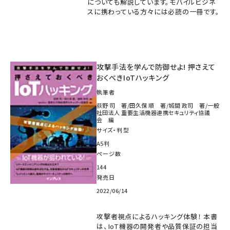
についても解説しています。モバイルビジネ
スに携わっている方々には必読の一冊です。
攻撃手法を学んで防御せよ! 押さえて
おくべきIoTハッキング
執筆者
荻野 司 著/田久保 順 著/城間 政司 著/一般
社団法人 重要生活機器連携セキュリティ協議
会 編
サイズ・判型
A5判
ページ数
144
発売日
2022/06/14
攻撃者視点によるハッキング体験！ 本書
は、IoT機器の開発者や品質保証の担当