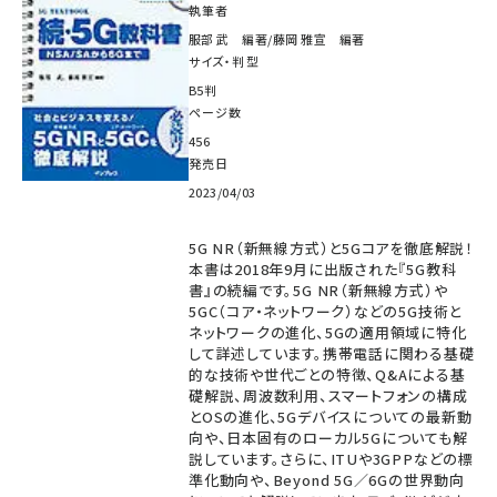
執筆者
服部 武 編著/藤岡 雅宣 編著
サイズ・判型
B5判
ページ数
456
発売日
2023/04/03
5G NR（新無線方式）と5Gコアを徹底解説！
本書は2018年9月に出版された『5G教科
書』の続編です。5G NR（新無線方式）や
5GC（コア・ネットワーク）などの5G技術と
ネットワークの進化、5Gの適用領域に特化
して詳述しています。携帯電話に関わる基礎
的な技術や世代ごとの特徴、Q&Aによる基
礎解説、周波数利用、スマートフォンの構成
とOSの進化、5Gデバイスについての最新動
向や、日本固有のローカル5Gについても解
説しています。さらに、ITUや3GPPなどの標
準化動向や、Beyond 5G／6Gの世界動向