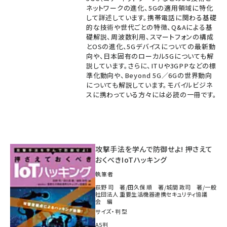
ネットワークの進化、5Gの適用領域に特化
して詳述しています。携帯電話に関わる基礎
的な技術や世代ごとの特徴、Q&Aによる基
礎解説、周波数利用、スマートフォンの構成
とOSの進化、5Gデバイスについての最新動
向や、日本固有のローカル5Gについても解
説しています。さらに、ITUや3GPPなどの標
準化動向や、Beyond 5G／6Gの世界動向
についても解説しています。モバイルビジネ
スに携わっている方々には必読の一冊です。
攻撃手法を学んで防御せよ! 押さえて
おくべきIoTハッキング
執筆者
荻野 司 著/田久保 順 著/城間 政司 著/一般
社団法人 重要生活機器連携セキュリティ協議
会 編
サイズ・判型
A5判