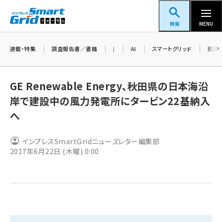
メ
スマートグリッドフォーラム
イ
検索
MENU
ン
コ
連載・特集
調査報告書／書籍
|
AI
スマートグリッド
脱炭
ン
テ
GE Renewable Energy、秋田県の日本海沿
ン
岸で建設中の風力発電所にタービン22基納入
ツ
蓄電池 (390)
へ
に
新井 (350)
移
インプレスSmartGridニューズレター編集部
動
ペロブスカイト (332)
2017年6月22日 (木曜) 0:00
新井宏征 (286)
ngn (272)
大串 (216)
aitras (180)