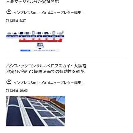
三菱マテリアルらが実証開始
インプレスSmartGridニューズレター編集...
7月28日 9:27
パシフィックコンサル、ペロブスカイト太陽電
池実証が完了：堤防法面での有効性を確認
インプレスSmartGridニューズレター編集...
7月24日 19:03