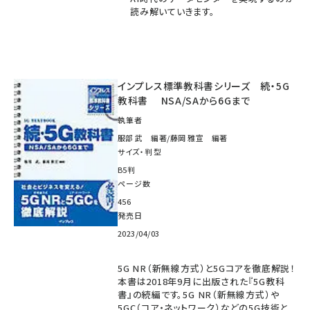
読み解いていきます。
インプレス標準教科書シリーズ 続・5G
教科書 NSA/SAから6Gまで
執筆者
服部 武 編著/藤岡 雅宣 編著
サイズ・判型
B5判
ページ数
456
発売日
2023/04/03
5G NR（新無線方式）と5Gコアを徹底解説！
本書は2018年9月に出版された『5G教科
書』の続編です。5G NR（新無線方式）や
5GC（コア・ネットワーク）などの5G技術と