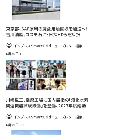
東京都、SAF原料の廃食用油回収を加速へ！
吉川油脂、コスモ石油・日揮HDらを採択
インプレスSmartGridニューズレター編集...
6月30日 10:00
川崎重工、播磨工場に国内屈指の「液化水素
関連機器試験設備」を整備、2027年度始動
インプレスSmartGridニューズレター編集...
6月29日 9:30