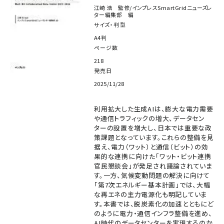
江崎 浩 監修/インプレスSmartGridニューズレ
ター編集部 編
サイズ・判型
A4判
ページ数
218
発売日
2025/11/28
利用拡大した生成AIは、膨大な電力需要
や通信トラフィックの増大、データセン
ターの設置を増大し、日本では重要な政
策課題となっています。これらの整備を見
据え、電力（ワット）と通信（ビット）の効
果的な連携に向けた「ワット・ビット連携
官民懇談会」が発足され議論されていま
す。一方、気候変動問題の解決に向けて
「第7次エネルギー基本計画」では、大幅
な再エネの主力電源化も明記していま
す。本書では、脱炭素化の加速とともにど
のように電力・通信インフラ整備を進め、
AI時代のデータセンターを実現するのか