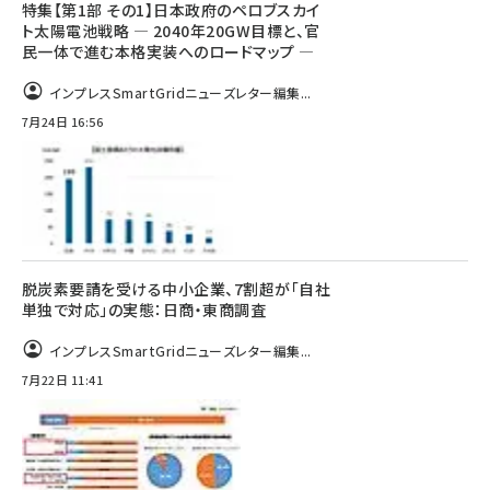
特集【第1部 その1】日本政府のペロブスカイ
ト太陽電池戦略 ― 2040年20GW目標と、官
民一体で進む本格実装へのロードマップ ―
インプレスSmartGridニューズレター編集...
7月24日 16:56
脱炭素要請を受ける中小企業、7割超が「自社
単独で対応」の実態：日商・東商調査
インプレスSmartGridニューズレター編集...
7月22日 11:41