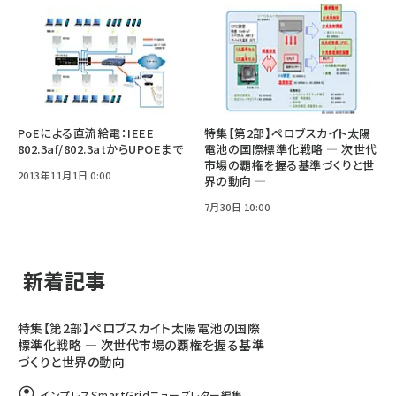
PoEによる直流給電：IEEE
特集【第2部】ペロブスカイト太陽
802.3af/802.3atからUPOEまで
電池の国際標準化戦略 ― 次世代
市場の覇権を握る基準づくりと世
2013年11月1日 0:00
界の動向 ―
7月30日 10:00
新着記事
特集【第2部】ペロブスカイト太陽電池の国際
標準化戦略 ― 次世代市場の覇権を握る基準
づくりと世界の動向 ―
インプレスSmartGridニューズレター編集...