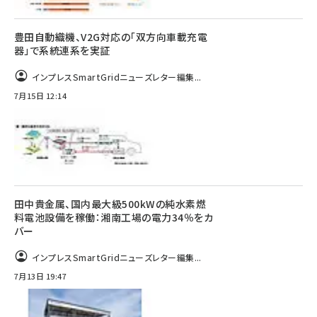
豊田自動織機、V2G対応の「双方向車載充電
器」で系統連系を実証
インプレスSmartGridニューズレター編集...
7月15日 12:14
田中貴金属、国内最大級500kWの純水素燃
料電池設備を稼働：湘南工場の電力34％をカ
バー
インプレスSmartGridニューズレター編集...
7月13日 19:47