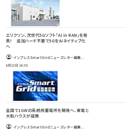
エリクソン、次世代5Gソフト「AI in RAN」を発
表！ 追加ハード不要で5GをAIネイティブ化
へ
インプレスSmartGridニューズレター編集...
6月22日 16:55
全国で1GWの系統用蓄電所を開発へ、東電と
大和ハウスが提携
インプレスSmartGridニューズレター編集...