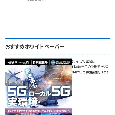
おすすめホワイトペーパー
環境対策、建機の遠隔操縦、そして医療。
次世代通信規格「5G」最新動向をこの1冊で学ぶ
SmartGrid ニューズレター × DIGITAL X 特別編集号 2022
Summer