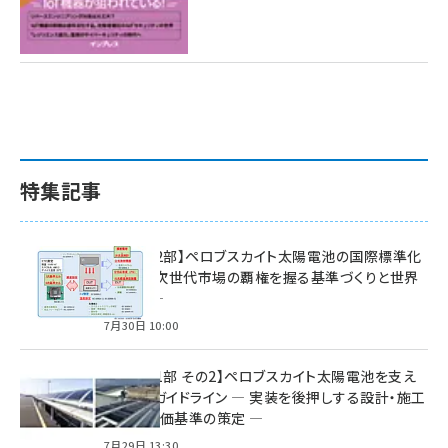
特集記事
特集【第2部】ペロブスカイト太陽電池の国際標準化
戦略 ― 次世代市場の覇権を握る基準づくりと世界
の動向 ―
7月30日 10:00
特集【第1部 その2】ペロブスカイト太陽電池を支え
る2つのガイドライン ― 実装を後押しする設計・施工
方針と評価基準の策定 ―
7月29日 13:30