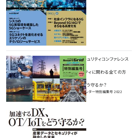
重要インフラサイバーセキュリティコンファレンス
特別電子版！
― 産業サイバーセキュリティに関わる全ての方
へ！ ―
加速するDX、OT/IoTをどう守るか？
インプレス SmartGridニューズレター特別編集号 2022
Vol.1