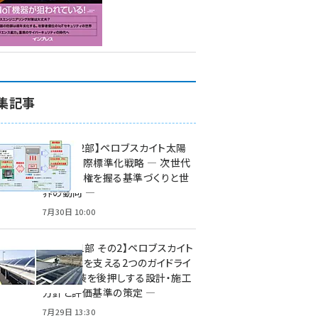
集記事
特集【第2部】ペロブスカイト太陽
電池の国際標準化戦略 ― 次世代
市場の覇権を握る基準づくりと世
界の動向 ―
7月30日 10:00
特集【第1部 その2】ペロブスカイト
太陽電池を支える2つのガイドライ
ン ― 実装を後押しする設計・施工
方針と評価基準の策定 ―
7月29日 13:30