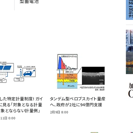
型蓄電池
した特定計量制度! ガイ
タンデム型ペロブスカイト量産
に見る「対象となる計量
へ、政府が2社に94億円支援
対象とならない計量例」
2月9日 8:00
11日 0:00