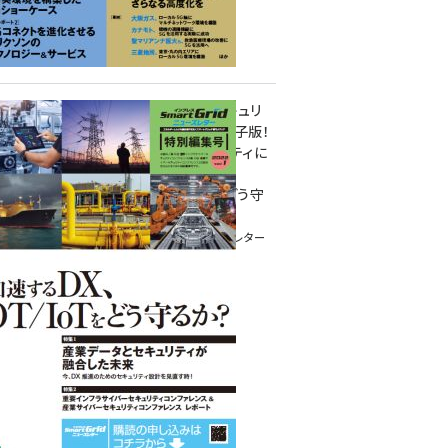
重要インフラサイバーセキュリ
ティコンファレンス特別電子版！
― 産業サイバーセキュリティに
関わる全ての方へ！ ―
加速するDX、OT/IoTをどう守
るか？
インプレス SmartGridニューズレター
特別編集号 2022 Vol.1