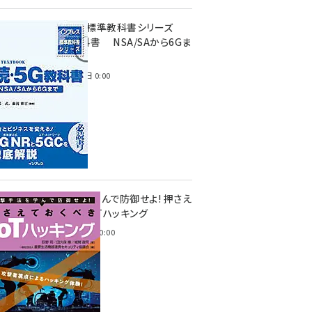
インプレス標準教科書シリーズ
続・5G教科書 NSA/SAから6Gま
で
2023年4月3日 0:00
攻撃手法を学んで防御せよ! 押さえ
ておくべきIoTハッキング
2022年6月14日 0:00