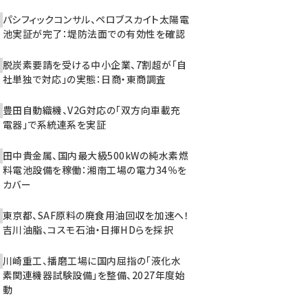
パシフィックコンサル、ペロブスカイト太陽電
池実証が完了：堤防法面での有効性を確認
脱炭素要請を受ける中小企業、7割超が「自
社単独で対応」の実態：日商・東商調査
豊田自動織機、V2G対応の「双方向車載充
電器」で系統連系を実証
田中貴金属、国内最大級500kWの純水素燃
料電池設備を稼働：湘南工場の電力34％を
カバー
東京都、SAF原料の廃食用油回収を加速へ！
吉川油脂、コスモ石油・日揮HDらを採択
川崎重工、播磨工場に国内屈指の「液化水
素関連機器試験設備」を整備、2027年度始
動