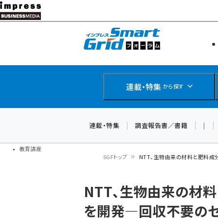
メ
イ
エネルギー
スマートグ
ン
IoT・AI
コ
製品導入
ン
Web担当者
EC担当者
テ
連載・特集
から探す
企業IT
ン
ソフト開発
DCクラウド
ツ
連載・特集
調査報告書／書籍
|
研究・調査
に
ドローン
移
教育講座
SGFトップ
NTT、生物由来の材料と肥料成
動
パ
NTT、生物由来の材
ン
を開発―回収不要の
く