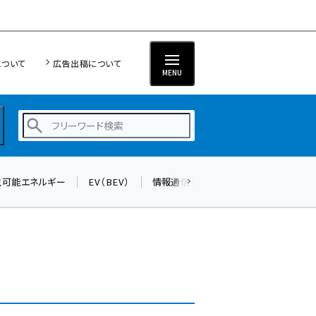
について
広告出稿について
MENU
生可能エネルギー
EV（BEV）
情報通信（ICT）
標準化
サイバ
蓄電池 (382)
新井 (345)
ペロブスカイト (327)
新井宏征 (278)
ngn (265)