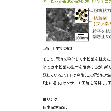
図 既存の電池の電極（左）と「ツチニ
出所 日本電信電話
そして、電池を粉砕して小松菜を植え
池では小松菜の生育を阻害するが、新
認している。NTTは今後、この電池の
「土に還る」センサーや回路を開発し、
■リンク
日本電信電話