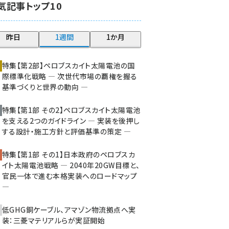
気記事トップ10
大串 (211)
aitras (177)
昨日
1週間
1か月
タンデム (141)
特集【第2部】ペロブスカイト太陽電池の国
際標準化戦略 ― 次世代市場の覇権を握る
基準づくりと世界の動向 ―
特集【第1部 その2】ペロブスカイト太陽電池
を支える2つのガイドライン ― 実装を後押し
する設計・施工方針と評価基準の策定 ―
特集【第1部 その1】日本政府のペロブスカ
イト太陽電池戦略 ― 2040年20GW目標と、
官民一体で進む本格実装へのロードマップ
―
低GHG銅ケーブル、アマゾン物流拠点へ実
装：三菱マテリアルらが実証開始