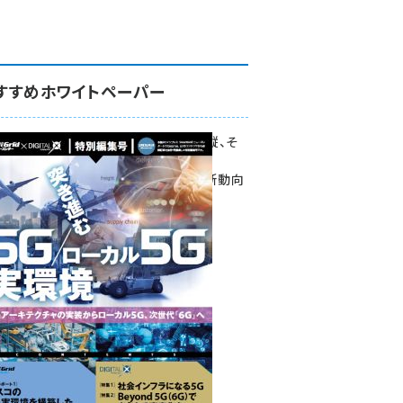
すすめホワイトペーパー
環境対策、建機の遠隔操縦、そ
して医療。
次世代通信規格「5G」最新動向
をこの1冊で学ぶ
SmartGrid ニューズレター ×
DIGITAL X 特別編集号 2022
Summer