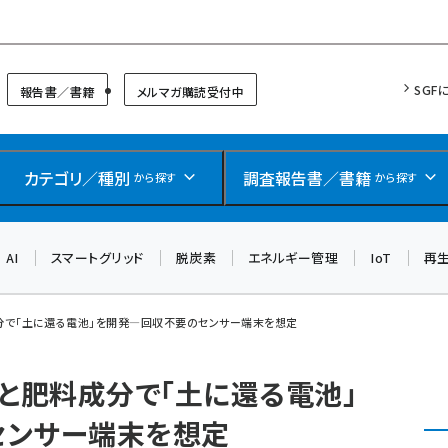
リッドフォーラム
SGF
報告書／書籍
メルマガ購読受付中
カテゴリ／種別
調査報告書／書籍
から探す
から探す
AI
スマートグリッド
脱炭素
エネルギー管理
IoT
再
分で「土に還る電池」を開発―回収不要のセンサー端末を想定
料と肥料成分で「土に還る電池」
センサー端末を想定