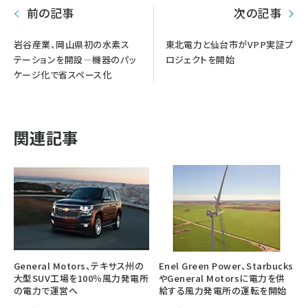
前の記事
次の記事
岩谷産業、岡山県初の水素ス
東北電力と仙台市がVPP実証プ
テーションを開設―機器のパッ
ロジェクトを開始
ケージ化で省スペース化
関連記事
General Motors、テキサス州の
Enel Green Power、Starbucks
大型SUV工場を100％風力発電所
やGeneral Motorsに電力を供
の電力で運営へ
給する風力発電所の運転を開始