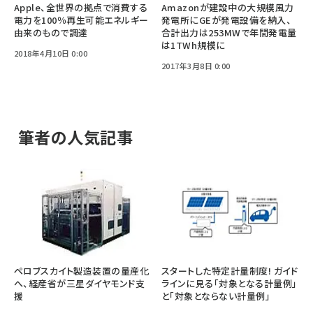
Apple、全世界の拠点で消費する
Amazonが建設中の大規模風力
電力を100％再生可能エネルギー
発電所にGEが発電設備を納入、
由来のもので調達
合計出力は253MWで年間発電量
は1TWh規模に
2018年4月10日 0:00
2017年3月8日 0:00
筆者の人気記事
ペロブスカイト製造装置の量産化
スタートした特定計量制度! ガイド
へ、経産省が三星ダイヤモンド支
ラインに見る「対象となる計量例」
援
と「対象とならない計量例」