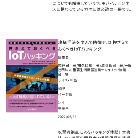
についても解説しています。モバイルビジネ
スに携わっている方々には必読の一冊です。
攻撃手法を学んで防御せよ! 押さえて
おくべきIoTハッキング
執筆者
荻野 司 著/田久保 順 著/城間 政司 著/一般
社団法人 重要生活機器連携セキュリティ協議
会 編
サイズ・判型
A5判
ページ数
144
発売日
2022/06/14
攻撃者視点によるハッキング体験！ 本書
は、IoT機器の開発者や品質保証の担当