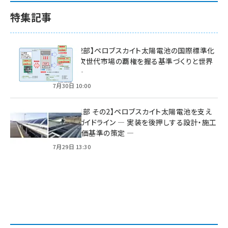
特集記事
特集【第2部】ペロブスカイト太陽電池の国際標準化
戦略 ― 次世代市場の覇権を握る基準づくりと世界
の動向 ―
7月30日 10:00
特集【第1部 その2】ペロブスカイト太陽電池を支え
る2つのガイドライン ― 実装を後押しする設計・施工
方針と評価基準の策定 ―
7月29日 13:30