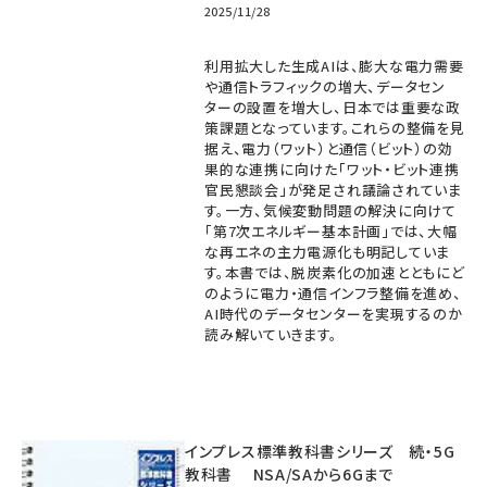
2025/11/28
利用拡大した生成AIは、膨大な電力需要
や通信トラフィックの増大、データセン
ターの設置を増大し、日本では重要な政
策課題となっています。これらの整備を見
据え、電力（ワット）と通信（ビット）の効
果的な連携に向けた「ワット・ビット連携
官民懇談会」が発足され議論されていま
す。一方、気候変動問題の解決に向けて
「第7次エネルギー基本計画」では、大幅
な再エネの主力電源化も明記していま
す。本書では、脱炭素化の加速とともにど
のように電力・通信インフラ整備を進め、
AI時代のデータセンターを実現するのか
読み解いていきます。
インプレス標準教科書シリーズ 続・5G
教科書 NSA/SAから6Gまで