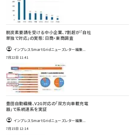
脱炭素要請を受ける中小企業、7割超が「自社
単独で対応」の実態：日商・東商調査
インプレスSmartGridニューズレター編集...
7月22日 11:41
豊田自動織機、V2G対応の「双方向車載充電
器」で系統連系を実証
インプレスSmartGridニューズレター編集...
7月15日 12:14