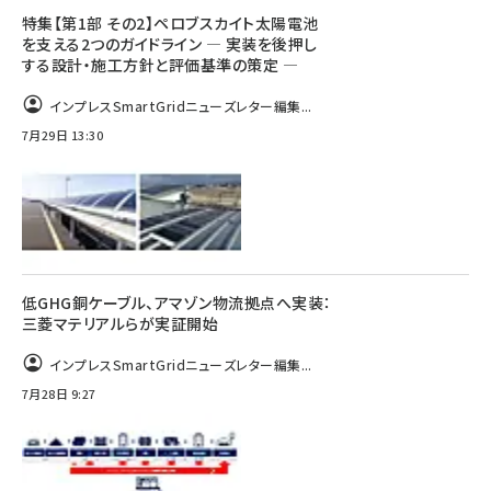
特集【第1部 その2】ペロブスカイト太陽電池
を支える2つのガイドライン ― 実装を後押し
する設計・施工方針と評価基準の策定 ―
インプレスSmartGridニューズレター編集...
7月29日 13:30
低GHG銅ケーブル、アマゾン物流拠点へ実装：
三菱マテリアルらが実証開始
インプレスSmartGridニューズレター編集...
7月28日 9:27