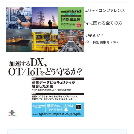
重要インフラサイバーセキュリティコンファレンス
特別電子版！
― 産業サイバーセキュリティに関わる全ての方
へ！ ―
加速するDX、OT/IoTをどう守るか？
インプレス SmartGridニューズレター特別編集号 2022
Vol.1