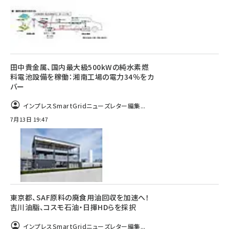
田中貴金属、国内最大級500kWの純水素燃
料電池設備を稼働：湘南工場の電力34％をカ
バー
インプレスSmartGridニューズレター編集...
7月13日 19:47
東京都、SAF原料の廃食用油回収を加速へ！
吉川油脂、コスモ石油・日揮HDらを採択
インプレスSmartGridニューズレター編集...