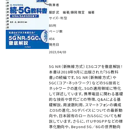
執筆者
服部 武 編著/藤岡 雅宣 編著
サイズ・判型
B5判
ページ数
456
発売日
2023/04/03
5G NR（新無線方式）と5Gコアを徹底解説！
本書は2018年9月に出版された『5G教科
書』の続編です。5G NR（新無線方式）や
5GC（コア・ネットワーク）などの5G技術と
ネットワークの進化、5Gの適用領域に特化
して詳述しています。携帯電話に関わる基礎
的な技術や世代ごとの特徴、Q&Aによる基
礎解説、周波数利用、スマートフォンの構成
とOSの進化、5Gデバイスについての最新動
向や、日本固有のローカル5Gについても解
説しています。さらに、ITUや3GPPなどの標
準化動向や、Beyond 5G／6Gの世界動向