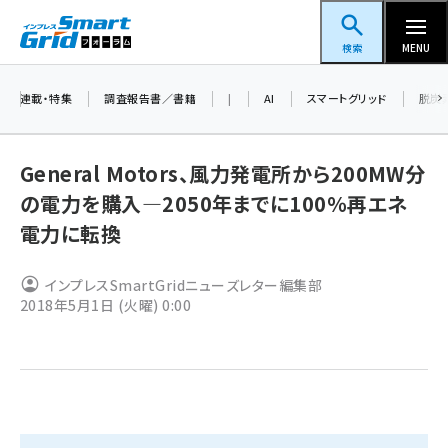
メ
スマートグリッドフォーラム
イ
検索
MENU
ン
コ
連載・特集
調査報告書／書籍
|
AI
スマートグリッド
脱炭
ン
テ
General Motors、風力発電所から200MW分
ン
の電力を購入―2050年までに100％再エネ
ツ
蓄電池 (403)
電力に転換
に
新井 (362)
移
インプレスSmartGridニューズレター編集部
動
ペロブスカイト (340)
2018年5月1日 (火曜) 0:00
新井宏征 (296)
ngn (280)
大串 (223)
aitras (186)