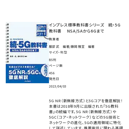
インプレス標準教科書シリーズ 続・5G
教科書 NSA/SAから6Gまで
執筆者
服部 武 編著/藤岡 雅宣 編著
サイズ・判型
B5判
ページ数
456
発売日
2023/04/03
5G NR（新無線方式）と5Gコアを徹底解説！
本書は2018年9月に出版された『5G教科
書』の続編です。5G NR（新無線方式）や
5GC（コア・ネットワーク）などの5G技術と
ネットワークの進化、5Gの適用領域に特化
して詳述しています。携帯電話に関わる基礎