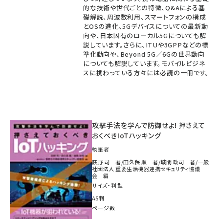
的な技術や世代ごとの特徴、Q&Aによる基
礎解説、周波数利用、スマートフォンの構成
とOSの進化、5Gデバイスについての最新動
向や、日本固有のローカル5Gについても解
説しています。さらに、ITUや3GPPなどの標
準化動向や、Beyond 5G／6Gの世界動向
についても解説しています。モバイルビジネ
スに携わっている方々には必読の一冊です。
攻撃手法を学んで防御せよ! 押さえて
おくべきIoTハッキング
執筆者
荻野 司 著/田久保 順 著/城間 政司 著/一般
社団法人 重要生活機器連携セキュリティ協議
会 編
サイズ・判型
A5判
ページ数