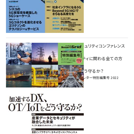
重要インフラサイバーセキュリティコンファレンス
特別電子版！
― 産業サイバーセキュリティに関わる全ての方
へ！ ―
加速するDX、OT/IoTをどう守るか？
インプレス SmartGridニューズレター特別編集号 2022
Vol.1