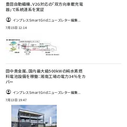
豊田自動織機、V2G対応の「双方向車載充電
器」で系統連系を実証
インプレスSmartGridニューズレター編集...
7月15日 12:14
田中貴金属、国内最大級500kWの純水素燃
料電池設備を稼働：湘南工場の電力34％をカ
バー
インプレスSmartGridニューズレター編集...
7月13日 19:47