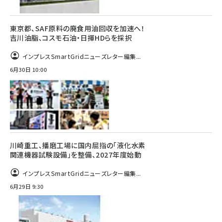
東京都、SAF原料の廃食用油回収を加速へ！
吉川油脂、コスモ石油・日揮HDらを採択
インプレスSmartGridニューズレター編集...
6月30日 10:00
川崎重工、播磨工場に国内屈指の「液化水素
関連機器試験設備」を整備、2027年度始動
インプレスSmartGridニューズレター編集...
6月29日 9:30