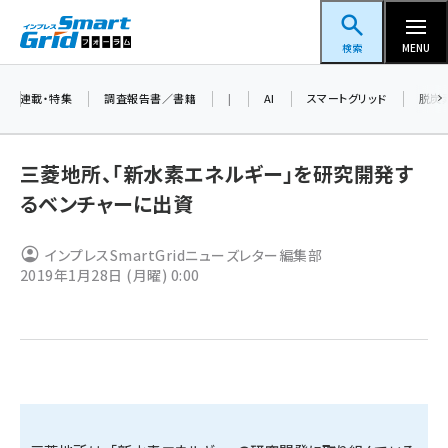
メ
スマートグリッドフォーラム
イ
検索
MENU
ン
コ
連載・特集
調査報告書／書籍
|
AI
スマートグリッド
脱炭
ン
テ
三菱地所、「新水素エネルギー」を研究開発す
ン
るベンチャーに出資
ツ
蓄電池 (416)
に
インプレスSmartGridニューズレター編集部
新井 (371)
移
2019年1月28日 (月曜) 0:00
動
ペロブスカイト (353)
新井宏征 (313)
ngn (294)
大串 (234)
aitras (200)