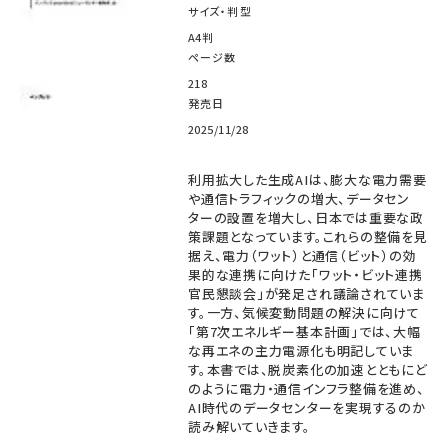
サイズ・判型
A4判
ページ数
218
発売日
2025/11/28
利用拡大した生成AIは、膨大な電力需要
や通信トラフィックの増大、データセン
ターの設置を増大し、日本では重要な政
策課題となっています。これらの整備を見
据え、電力（ワット）と通信（ビット）の効
果的な連携に向けた「ワット・ビット連携
官民懇談会」が発足され議論されていま
す。一方、気候変動問題の解決に向けて
「第7次エネルギー基本計画」では、大幅
な再エネの主力電源化も明記していま
す。本書では、脱炭素化の加速とともにど
のように電力・通信インフラ整備を進め、
AI時代のデータセンターを実現するのか
読み解いていきます。