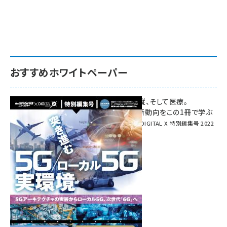
おすすめホワイトペーパー
環境対策、建機の遠隔操縦、そして医療。
次世代通信規格「5G」最新動向をこの1冊で学ぶ
SmartGrid ニューズレター × DIGITAL X 特別編集号 2022
Summer