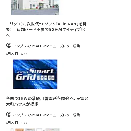
エリクソン、次世代5Gソフト「AI in RAN」を発
表！ 追加ハード不要で5GをAIネイティブ化
へ
インプレスSmartGridニューズレター編集...
6月22日 16:55
全国で1GWの系統用蓄電所を開発へ、東電と
大和ハウスが提携
インプレスSmartGridニューズレター編集...
6月22日 13:00