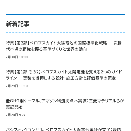
新着記事
特集【第2部】ペロブスカイト太陽電池の国際標準化戦略 ― 次世
代市場の覇権を握る基準づくりと世界の動向 ―
7月30日 10:00
特集【第1部 その2】ペロブスカイト太陽電池を支える2つのガイド
ライン ― 実装を後押しする設計・施工方針と評価基準の策定 ―
7月29日 13:30
低GHG銅ケーブル、アマゾン物流拠点へ実装：三菱マテリアルらが
実証開始
7月28日 9:27
パシフィックコンサル、ペロブスカイト太陽電池実証が完了：堤防