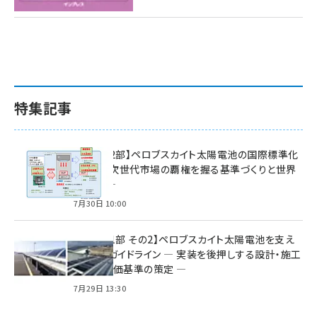
特集記事
特集【第2部】ペロブスカイト太陽電池の国際標準化
戦略 ― 次世代市場の覇権を握る基準づくりと世界
の動向 ―
7月30日 10:00
特集【第1部 その2】ペロブスカイト太陽電池を支え
る2つのガイドライン ― 実装を後押しする設計・施工
方針と評価基準の策定 ―
7月29日 13:30