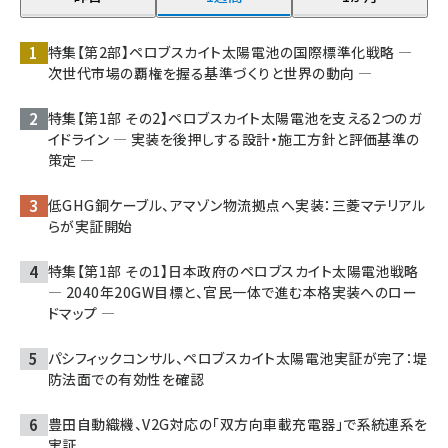
特集【第2部】ペロブスカイト太陽電池の国際標準化戦略 ―
次世代市場の覇権を握る基準づくりと世界の動向 ―
特集【第1部 その2】ペロブスカイト太陽電池を支える2つのガ
イドライン ― 実装を後押しする設計・施工方針と評価基準の
策定 ―
低GHG銅ケーブル、アマゾン物流拠点へ実装：三菱マテリアル
らが実証開始
特集【第1部 その1】日本政府のペロブスカイト太陽電池戦略
― 2040年20GW目標と、官民一体で進む本格実装へのロー
ドマップ ―
パシフィックコンサル、ペロブスカイト太陽電池実証が完了：堤
防法面での有効性を確認
豊田自動織機、V2G対応の「双方向車載充電器」で系統連系を
実証