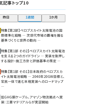
気記事トップ10
大串 (210)
aitras (176)
昨日
1週間
1か月
タンデム (140)
特集【第2部】ペロブスカイト太陽電池の国
際標準化戦略 ― 次世代市場の覇権を握る
基準づくりと世界の動向 ―
特集【第1部 その2】ペロブスカイト太陽電池
を支える2つのガイドライン ― 実装を後押し
する設計・施工方針と評価基準の策定 ―
特集【第1部 その1】日本政府のペロブスカ
イト太陽電池戦略 ― 2040年20GW目標と、
官民一体で進む本格実装へのロードマップ
―
低GHG銅ケーブル、アマゾン物流拠点へ実
装：三菱マテリアルらが実証開始