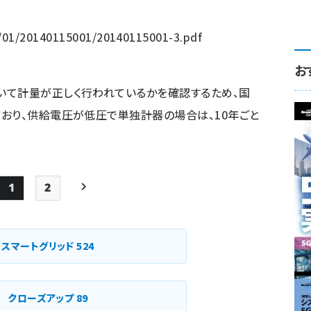
3/01/20140115001/20140115001-3.pdf
お
いて計量が正しく行われているかを確認するため、国
おり、供給電圧が低圧で単独計器の場合は、10年ごと
1
2
Page
Page
次ページ
ペー
ジ
スマートグリッド
524
送
り
クローズアップ
89