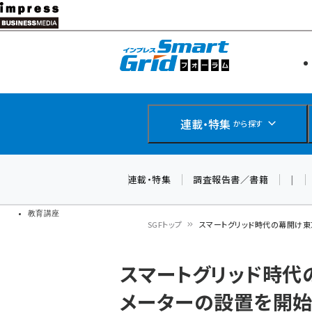
メ
イ
エネルギー
スマートグ
ン
IoT・AI
コ
製品導入
ン
Web担当者
EC担当者
テ
連載・特集
から探す
企業IT
ン
ソフト開発
DCクラウド
ツ
連載・特集
調査報告書／書籍
|
研究・調査
に
ドローン
移
教育講座
SGFトップ
スマートグリッド時代の幕開け東
動
パ
スマートグリッド時代
ン
メーターの設置を開始
く