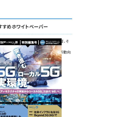
すすめホワイトペーパー
環境対策、建機の遠隔操縦、そ
して医療。
次世代通信規格「5G」最新動向
をこの1冊で学ぶ
SmartGrid ニューズレター ×
DIGITAL X 特別編集号 2022
Summer