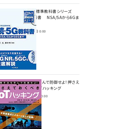
インプレス標準教科書シリーズ
続・5G教科書 NSA/SAから6Gま
で
2023年4月3日 0:00
攻撃手法を学んで防御せよ! 押さえ
ておくべきIoTハッキング
2022年6月14日 0:00