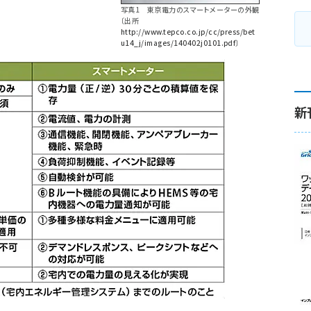
写真1 東京電力のスマートメーターの外観
〔出所
http://www.tepco.co.jp/cc/press/bet
u14_j/images/140402j0101.pdf
〕
新