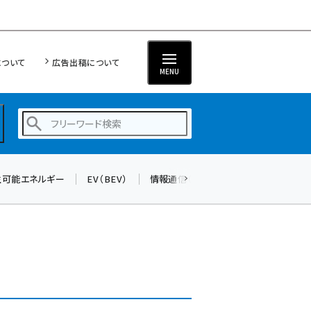
について
広告出稿について
MENU
生可能エネルギー
EV（BEV）
情報通信（ICT）
標準化
サイバ
蓄電池 (377)
新井 (344)
ペロブスカイト (325)
新井宏征 (277)
ngn (262)