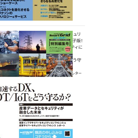
重要インフラサイバーセキュリ
ティコンファレンス特別電子版！
― 産業サイバーセキュリティに
関わる全ての方へ！ ―
加速するDX、OT/IoTをどう守
るか？
インプレス SmartGridニューズレター
特別編集号 2022 Vol.1