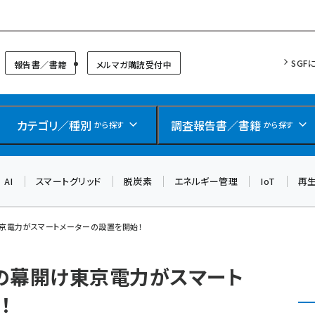
リッドフォーラム
SGF
報告書／書籍
メルマガ購読受付中
カテゴリ／種別
調査報告書／書籍
から探す
から探す
AI
スマートグリッド
脱炭素
エネルギー管理
IoT
再
京電力がスマートメーターの設置を開始！
の幕開け東京電力がスマート
！