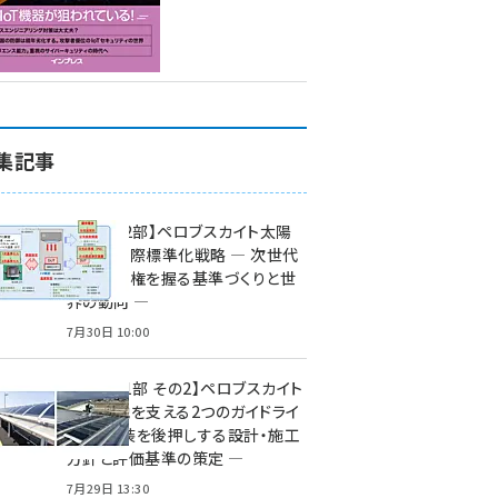
集記事
特集【第2部】ペロブスカイト太陽
電池の国際標準化戦略 ― 次世代
市場の覇権を握る基準づくりと世
界の動向 ―
7月30日 10:00
特集【第1部 その2】ペロブスカイト
太陽電池を支える2つのガイドライ
ン ― 実装を後押しする設計・施工
方針と評価基準の策定 ―
7月29日 13:30