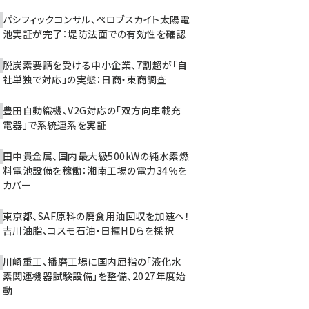
パシフィックコンサル、ペロブスカイト太陽電
池実証が完了：堤防法面での有効性を確認
脱炭素要請を受ける中小企業、7割超が「自
社単独で対応」の実態：日商・東商調査
豊田自動織機、V2G対応の「双方向車載充
電器」で系統連系を実証
田中貴金属、国内最大級500kWの純水素燃
料電池設備を稼働：湘南工場の電力34％を
カバー
東京都、SAF原料の廃食用油回収を加速へ！
吉川油脂、コスモ石油・日揮HDらを採択
川崎重工、播磨工場に国内屈指の「液化水
素関連機器試験設備」を整備、2027年度始
動