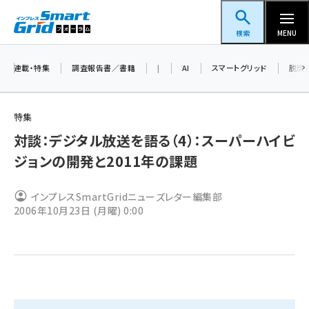
メ
スマートグリッドフォーラム
イ
検索
MENU
ン
コ
連載・特集
調査報告書／書籍
|
AI
スマートグリッド
脱炭
ン
テ
特集
ン
対談：デジタル放送を語る（4）：スーパーハイビ
ツ
蓄電池 (401)
ジョンの開発と2011年の課題
に
新井 (358)
移
インプレスSmartGridニューズレター編集部
動
ペロブスカイト (337)
2006年10月23日 (月曜) 0:00
新井宏征 (294)
ngn (279)
大串 (222)
aitras (185)