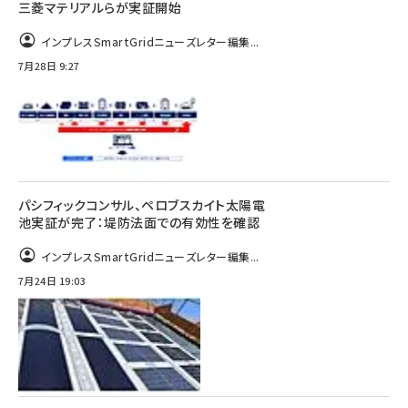
三菱マテリアルらが実証開始
インプレスSmartGridニューズレター編集...
7月28日 9:27
パシフィックコンサル、ペロブスカイト太陽電
池実証が完了：堤防法面での有効性を確認
インプレスSmartGridニューズレター編集...
7月24日 19:03