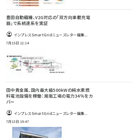
豊田自動織機、V2G対応の「双方向車載充電
器」で系統連系を実証
インプレスSmartGridニューズレター編集...
7月15日 12:14
田中貴金属、国内最大級500kWの純水素燃
料電池設備を稼働：湘南工場の電力34％をカ
バー
インプレスSmartGridニューズレター編集...
7月13日 19:47