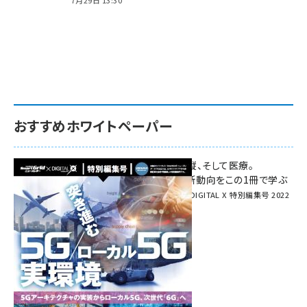
7月29日 13:30
おすすめホワイトペーパー
環境対策、建機の遠隔操縦、そして医療。
次世代通信規格「5G」最新動向をこの1冊で学ぶ
SmartGrid ニューズレター × DIGITAL X 特別編集号 2022
Summer