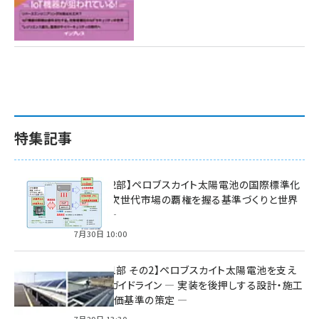
特集記事
特集【第2部】ペロブスカイト太陽電池の国際標準化
戦略 ― 次世代市場の覇権を握る基準づくりと世界
の動向 ―
7月30日 10:00
特集【第1部 その2】ペロブスカイト太陽電池を支え
る2つのガイドライン ― 実装を後押しする設計・施工
方針と評価基準の策定 ―