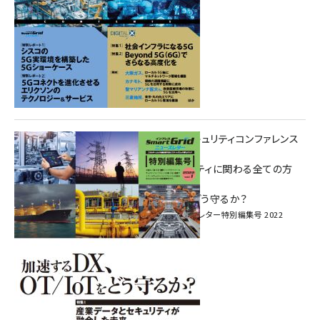
重要インフラサイバーセキュリティコンファレンス
特別電子版！
― 産業サイバーセキュリティに関わる全ての方
へ！ ―
加速するDX、OT/IoTをどう守るか？
インプレス SmartGridニューズレター特別編集号 2022
Vol.1