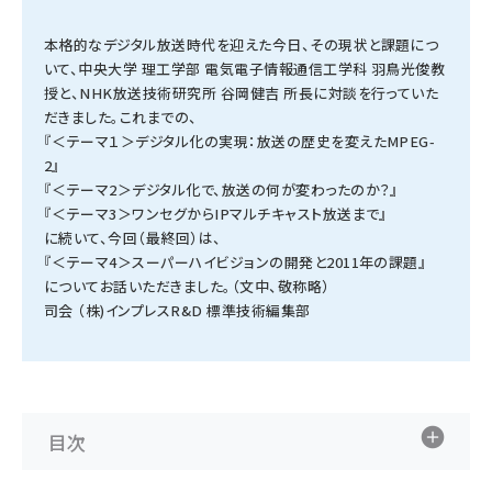
タンデム (149)
本格的なデジタル放送時代を迎えた今日、その現状と課題につ
いて、中央大学 理工学部 電気電子情報通信工学科 羽鳥光俊教
授と、NHK放送技術研究所 谷岡健吉 所長に対談を行っていた
だきました。これまでの、
『＜テーマ１＞デジタル化の実現：放送の歴史を変えたMPEG-
2』
『＜テーマ2＞デジタル化で、放送の何が変わったのか？』
『＜テーマ3＞ワンセグからIPマルチキャスト放送まで』
に続いて、今回（最終回）は、
『＜テーマ4＞スーパーハイビジョンの開発と2011年の課題』
についてお話いただきました。（文中、敬称略）
司会 （株)インプレスR&D 標準技術編集部
目次