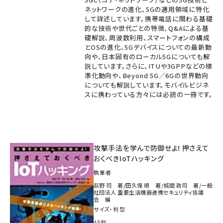
ネットワークの進化、5Gの適用領域に特化
して詳述しています。携帯電話に関わる基礎
的な技術や世代ごとの特徴、Q&Aによる基
礎解説、周波数利用、スマートフォンの構成
とOSの進化、5Gデバイスについての最新動
向や、日本固有のローカル5Gについても解
説しています。さらに、ITUや3GPPなどの標
準化動向や、Beyond 5G／6Gの世界動向
についても解説しています。モバイルビジネ
スに携わっている方々には必読の一冊です。
攻撃手法を学んで防御せよ! 押さえて
おくべきIoTハッキング
執筆者
荻野 司 著/田久保 順 著/城間 政司 著/一般
社団法人 重要生活機器連携セキュリティ協議
会 編
サイズ・判型
A5判