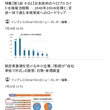
特集【第1部 その1】日本政府のペロブスカイ
ト太陽電池戦略 ― 2040年20GW目標と、官
民一体で進む本格実装へのロードマップ ―
インプレスSmartGridニューズレター編集...
7月24日 16:56
脱炭素要請を受ける中小企業、7割超が「自社
単独で対応」の実態：日商・東商調査
インプレスSmartGridニューズレター編集...
7月22日 11:41