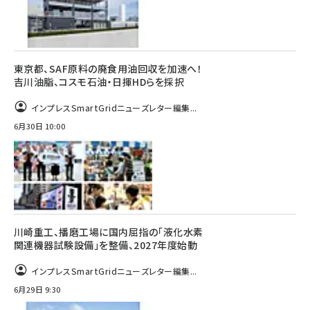
東京都、SAF原料の廃食用油回収を加速へ！
吉川油脂、コスモ石油・日揮HDらを採択
インプレスSmartGridニューズレター編集...
6月30日 10:00
川崎重工、播磨工場に国内屈指の「液化水素
関連機器試験設備」を整備、2027年度始動
インプレスSmartGridニューズレター編集...
6月29日 9:30