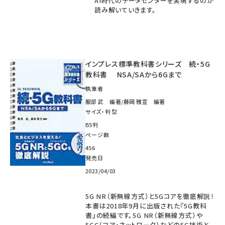
AI時代のデータセンターを実現するのか
読み解いていきます。
インプレス標準教科書シリーズ 続・5G
教科書 NSA/SAから6Gまで
執筆者
服部 武 編著/藤岡 雅宣 編著
サイズ・判型
B5判
ページ数
456
発売日
2023/04/03
5G NR（新無線方式）と5Gコアを徹底解説！
本書は2018年9月に出版された『5G教科
書』の続編です。5G NR（新無線方式）や
5GC（コア・ネットワーク）などの5G技術と