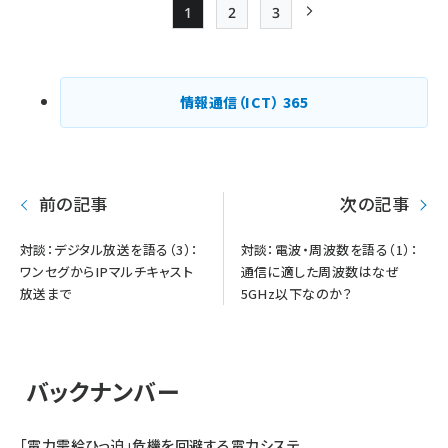
1
2
3
Page
Page
Page
次ページ
ペー
ジ
情報通信（ICT）
365
送
り
前の記事
次の記事
対談：デジタル放送を語る（3）：
対談：電波・周波数を語る（1）：
ワンセグからIPマルチキャスト
通信に適した周波数はなぜ
放送まで
5GHz以下なのか？
バックナンバー
「電力需給ひっ迫」危機を回避する電力システ