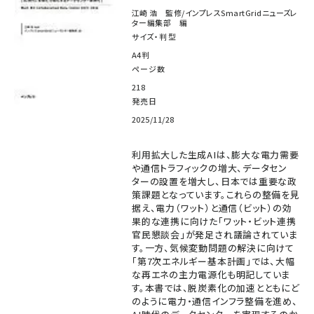
江崎 浩 監修/インプレスSmartGridニューズレ
ター編集部 編
サイズ・判型
A4判
ページ数
218
発売日
2025/11/28
利用拡大した生成AIは、膨大な電力需要
や通信トラフィックの増大、データセン
ターの設置を増大し、日本では重要な政
策課題となっています。これらの整備を見
据え、電力（ワット）と通信（ビット）の効
果的な連携に向けた「ワット・ビット連携
官民懇談会」が発足され議論されていま
す。一方、気候変動問題の解決に向けて
「第7次エネルギー基本計画」では、大幅
な再エネの主力電源化も明記していま
す。本書では、脱炭素化の加速とともにど
のように電力・通信インフラ整備を進め、