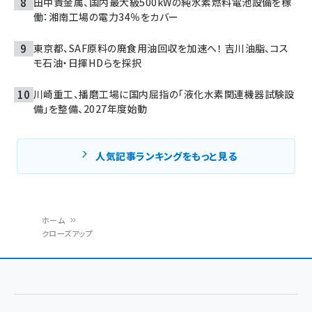
田中貴金属、国内最大級500kWの純水素燃料電池設備を稼
働：湘南工場の電力34％をカバー
東京都、SAF原料の廃食用油回収を加速へ！ 吉川油脂、コス
モ石油・日揮HDらを採択
川崎重工、播磨工場に国内屈指の「液化水素関連機器試験設
備」を整備、2027年度始動
人気記事ランキングをもっと見る
ホーム
クローズアップ
パ
ン
く