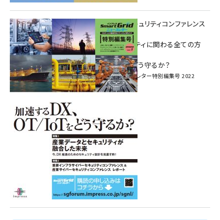
重要インフラサイバーセキュリティコンファレンス
特別電子版！
― 産業サイバーセキュリティに関わる全ての方
へ！ ―
加速するDX、OT/IoTをどう守るか？
インプレス SmartGridニューズレター特別編集号 2022
Vol.1