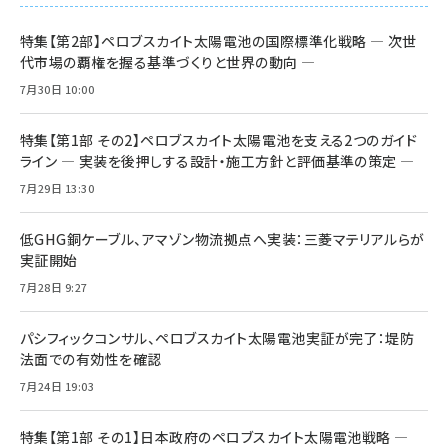
特集【第2部】ペロブスカイト太陽電池の国際標準化戦略 ― 次世
代市場の覇権を握る基準づくりと世界の動向 ―
7月30日 10:00
特集【第1部 その2】ペロブスカイト太陽電池を支える2つのガイド
ライン ― 実装を後押しする設計・施工方針と評価基準の策定 ―
7月29日 13:30
低GHG銅ケーブル、アマゾン物流拠点へ実装：三菱マテリアルらが
実証開始
7月28日 9:27
パシフィックコンサル、ペロブスカイト太陽電池実証が完了：堤防
法面での有効性を確認
7月24日 19:03
特集【第1部 その1】日本政府のペロブスカイト太陽電池戦略 ―