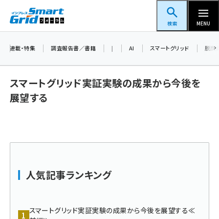
メ
スマートグリッドフォーラム
イ
検索
MENU
ン
コ
連載・特集
調査報告書／書籍
|
AI
スマートグリッド
脱炭
ン
テ
スマートグリッド実証実験の成果から今後を
ン
展望する
ツ
蓄電池 (403)
に
新井 (362)
移
動
ペロブスカイト (340)
新井宏征 (296)
人気記事ランキング
ngn (280)
大串 (223)
スマートグリッド実証実験の成果から今後を展望する≪
aitras (186)