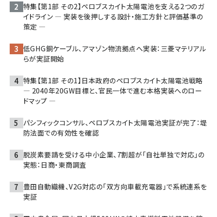
特集【第1部 その2】ペロブスカイト太陽電池を支える2つのガ
イドライン ― 実装を後押しする設計・施工方針と評価基準の
策定 ―
低GHG銅ケーブル、アマゾン物流拠点へ実装：三菱マテリアル
らが実証開始
特集【第1部 その1】日本政府のペロブスカイト太陽電池戦略
― 2040年20GW目標と、官民一体で進む本格実装へのロー
ドマップ ―
パシフィックコンサル、ペロブスカイト太陽電池実証が完了：堤
防法面での有効性を確認
脱炭素要請を受ける中小企業、7割超が「自社単独で対応」の
実態：日商・東商調査
豊田自動織機、V2G対応の「双方向車載充電器」で系統連系を
実証