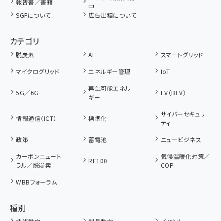
報告書／書籍
中
SGFについて
広告出稿について
カテゴリ
脱炭素
AI
スマートグリッド
マイクログリッド
エネルギー管理
IoT
再生可能エネル
5G／6G
EV（BEV）
ギー
サイバーセキュリ
情報通信（ICT）
標準化
ティ
政策
蓄電池
ニュービジネス
カーボンニュート
気候温暖化対策／
RE100
ラル／脱炭素
COP
WBBフォーラム
種別