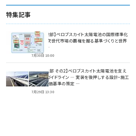
特集記事
特集【第2部】ペロブスカイト太陽電池の国際標準化
戦略 ― 次世代市場の覇権を握る基準づくりと世界
の動向 ―
7月30日 10:00
特集【第1部 その2】ペロブスカイト太陽電池を支え
る2つのガイドライン ― 実装を後押しする設計・施工
方針と評価基準の策定 ―
7月29日 13:30