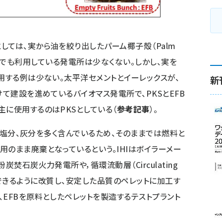
しては、実から油を絞り出したパーム椰子殻（Palm
的だ。日本でも利用している発電所は少なくない。しかし、実を
用する例は少ない。太平洋セメントとイーレックスが、
新
けて建設を進めているバイオマス発電所で、PKSとEFB
主に使用するのはPKSとしている（
参考記事
）。
水分、塩分、灰分を多く含んでいるため、そのままでは燃料と
用のまま廃棄となっているという。IHIはボイラーメー
炭焚石炭火力発電所や，循環流動層（Circulating
ーで使用できるように改質し、安定した品質のペレットに加工す
、EFBを原料としたペレットを製造するテストプラント