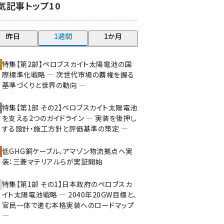
気記事トップ10
大串 (223)
aitras (186)
昨日
1週間
1か月
タンデム (150)
特集【第2部】ペロブスカイト太陽電池の国
際標準化戦略 ― 次世代市場の覇権を握る
基準づくりと世界の動向 ―
特集【第1部 その2】ペロブスカイト太陽電池
を支える2つのガイドライン ― 実装を後押し
する設計・施工方針と評価基準の策定 ―
低GHG銅ケーブル、アマゾン物流拠点へ実
装：三菱マテリアルらが実証開始
特集【第1部 その1】日本政府のペロブスカ
イト太陽電池戦略 ― 2040年20GW目標と、
官民一体で進む本格実装へのロードマップ
―