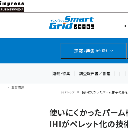
メ
イ
エネルギー
スマートグ
ン
IoT・AI
コ
製品導入
ン
Web担当者
EC担当者
テ
連載・特集
から探す
企業IT
ン
ソフト開発
DCクラウド
ツ
連載・特集
調査報告書／書籍
|
研究・調査
に
ドローン
移
教育講座
SGFトップ
使いにくかったパーム椰子の房を
動
パ
使いにくかったパーム
ン
IHIがペレット化の技
く