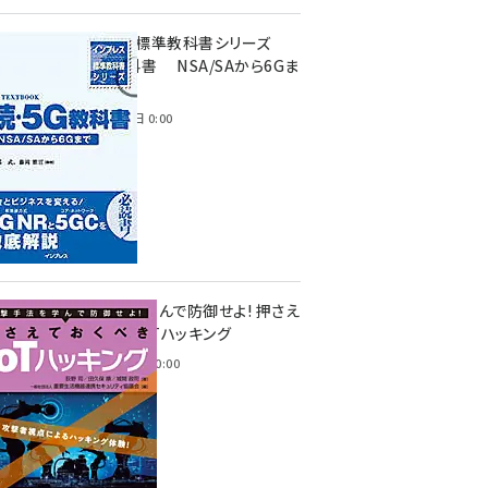
インプレス標準教科書シリーズ
続・5G教科書 NSA/SAから6Gま
で
2023年4月3日 0:00
攻撃手法を学んで防御せよ! 押さえ
ておくべきIoTハッキング
2022年6月14日 0:00