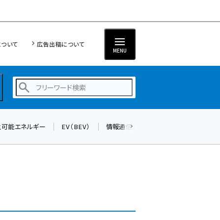
について
広告出稿について
MENU
生可能エネルギー
EV（BEV）
情報通信（ICT）
標準化
サイバ
蓄電池 (403)
新井 (362)
ペロブスカイト (340)
新井宏征 (296)
ngn (280)