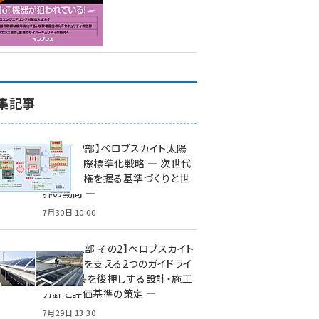
集記事
特集【第2部】ペロブスカイト太陽
電池の国際標準化戦略 ― 次世代
市場の覇権を握る基準づくりと世
界の動向 ―
7月30日 10:00
特集【第1部 その2】ペロブスカイト
太陽電池を支える2つのガイドライ
ン ― 実装を後押しする設計・施工
方針と評価基準の策定 ―
7月29日 13:30