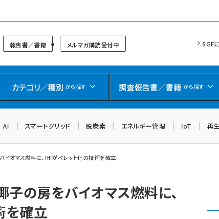
リッドフォーラム
SGF
報告書／書籍
メルマガ購読受付中
カテゴリ／種別
調査報告書／書籍
から探す
から探す
AI
スマートグリッド
脱炭素
エネルギー管理
IoT
再
バイオマス燃料に、IHIがペレット化の技術を確立
椰子の房をバイオマス燃料に、
術を確立