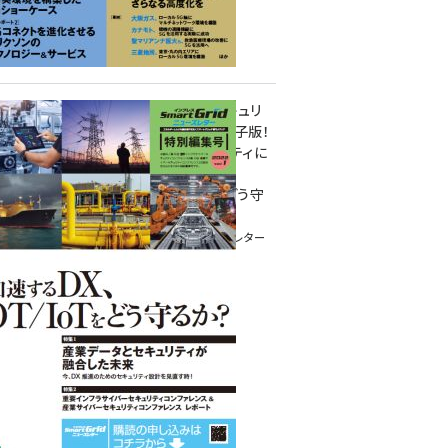
重要インフラサイバーセキュリ
ティコンファレンス特別電子版！
― 産業サイバーセキュリティに
関わる全ての方へ！ ―
加速するDX、OT/IoTをどう守
るか？
インプレス SmartGridニューズレター
特別編集号 2022 Vol.1