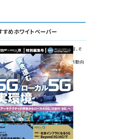
すすめホワイトペーパー
環境対策、建機の遠隔操縦、そ
して医療。
次世代通信規格「5G」最新動向
をこの1冊で学ぶ
SmartGrid ニューズレター ×
DIGITAL X 特別編集号 2022
Summer