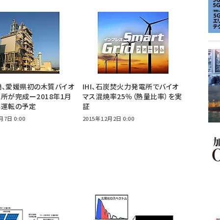
商、愛媛県初の木質バイオ
IHI、石炭焚火力発電所でバイオ
所が完成ー2018年1月
マス混焼率25％（熱量比率）を実
業運転の予定
証
月7日 0:00
2015年12月2日 0:00