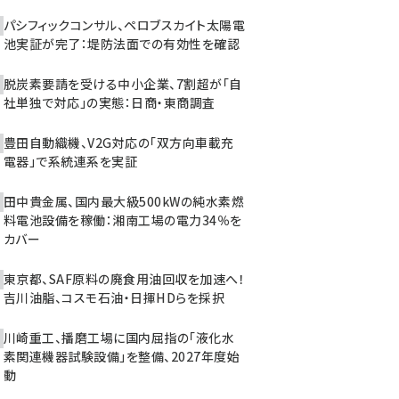
パシフィックコンサル、ペロブスカイト太陽電
池実証が完了：堤防法面での有効性を確認
脱炭素要請を受ける中小企業、7割超が「自
社単独で対応」の実態：日商・東商調査
豊田自動織機、V2G対応の「双方向車載充
電器」で系統連系を実証
田中貴金属、国内最大級500kWの純水素燃
料電池設備を稼働：湘南工場の電力34％を
カバー
東京都、SAF原料の廃食用油回収を加速へ！
吉川油脂、コスモ石油・日揮HDらを採択
川崎重工、播磨工場に国内屈指の「液化水
素関連機器試験設備」を整備、2027年度始
動