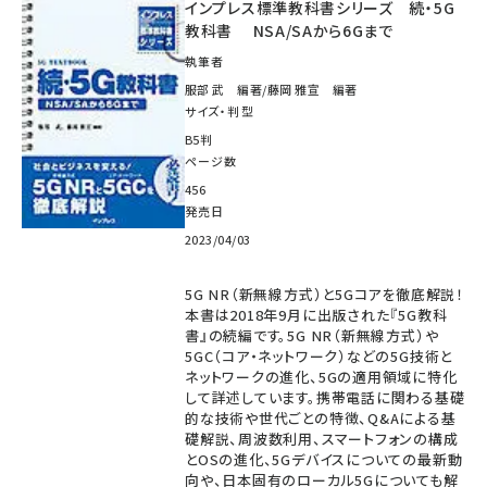
インプレス標準教科書シリーズ 続・5G
教科書 NSA/SAから6Gまで
執筆者
服部 武 編著/藤岡 雅宣 編著
サイズ・判型
B5判
ページ数
456
発売日
2023/04/03
5G NR（新無線方式）と5Gコアを徹底解説！
本書は2018年9月に出版された『5G教科
書』の続編です。5G NR（新無線方式）や
5GC（コア・ネットワーク）などの5G技術と
ネットワークの進化、5Gの適用領域に特化
して詳述しています。携帯電話に関わる基礎
的な技術や世代ごとの特徴、Q&Aによる基
礎解説、周波数利用、スマートフォンの構成
とOSの進化、5Gデバイスについての最新動
向や、日本固有のローカル5Gについても解