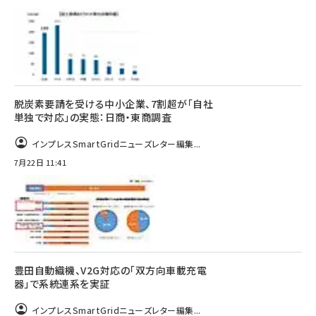
脱炭素要請を受ける中小企業、7割超が「自社
単独で対応」の実態：日商・東商調査
インプレスSmartGridニューズレター編集...
7月22日 11:41
豊田自動織機、V2G対応の「双方向車載充電
器」で系統連系を実証
インプレスSmartGridニューズレター編集...