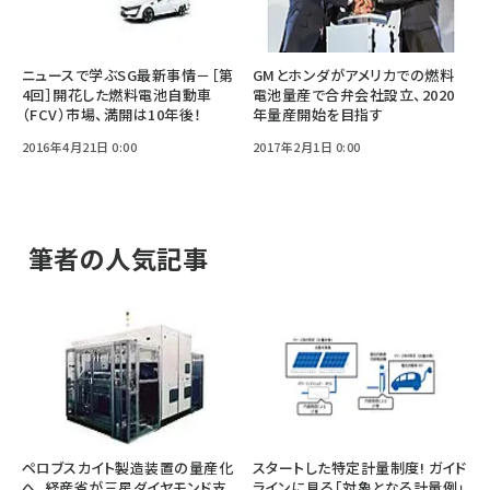
ニュースで学ぶSG最新事情－［第
GMとホンダがアメリカでの燃料
4回］開花した燃料電池自動車
電池量産で合弁会社設立、2020
（FCV）市場、満開は10年後！
年量産開始を目指す
2016年4月21日 0:00
2017年2月1日 0:00
筆者の人気記事
ペロブスカイト製造装置の量産化
スタートした特定計量制度! ガイド
へ、経産省が三星ダイヤモンド支
ラインに見る「対象となる計量例」