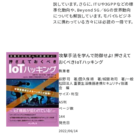
説しています。さらに、ITUや3GPPなどの標
準化動向や、Beyond 5G／6Gの世界動向
についても解説しています。モバイルビジネ
スに携わっている方々には必読の一冊です。
攻撃手法を学んで防御せよ! 押さえて
おくべきIoTハッキング
執筆者
荻野 司 著/田久保 順 著/城間 政司 著/一般
社団法人 重要生活機器連携セキュリティ協議
会 編
サイズ・判型
A5判
ページ数
144
発売日
2022/06/14