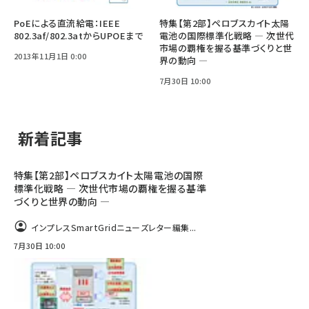
PoEによる直流給電：IEEE
特集【第2部】ペロブスカイト太陽
802.3af/802.3atからUPOEまで
電池の国際標準化戦略 ― 次世代
市場の覇権を握る基準づくりと世
2013年11月1日 0:00
界の動向 ―
7月30日 10:00
新着記事
特集【第2部】ペロブスカイト太陽電池の国際
標準化戦略 ― 次世代市場の覇権を握る基準
づくりと世界の動向 ―
インプレスSmartGridニューズレター編集...
7月30日 10:00