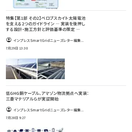
特集【第1部 その2】ペロブスカイト太陽電池
を支える2つのガイドライン ― 実装を後押し
する設計・施工方針と評価基準の策定 ―
インプレスSmartGridニューズレター編集...
7月29日 13:30
低GHG銅ケーブル、アマゾン物流拠点へ実装：
三菱マテリアルらが実証開始
インプレスSmartGridニューズレター編集...
7月28日 9:27