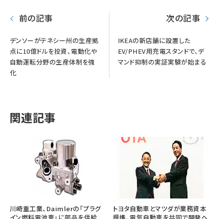
前の記事
次の記事
デンソーがテネシー州の生産拠
IKEAの新店舗に設置した
点に10億ドルを投資、電動化や
EV/PHEV用充電スタンドで、デ
自動運転分野の生産体制を強
マンド抑制の実証実験が始まる
化
関連記事
川崎重工業、Daimlerの「プラグ
トヨタ自動車とマツダが業務資本
イン燃料電池車」に部品を供給
提携、電気自動車を共同で開発へ