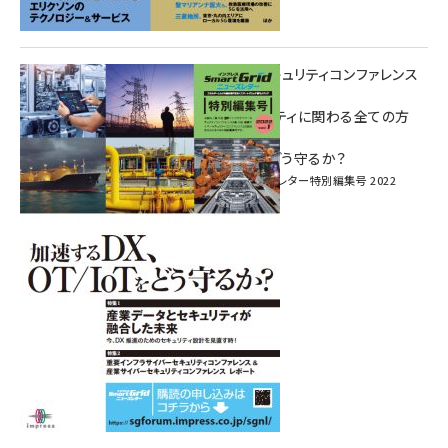
重要インフラサイバーセキュリティコンファレンス
特別電子版！
― 産業サイバーセキュリティに関わる全ての方
へ！ ―
加速するDX、OT/IoTをどう守るか？
インプレス SmartGridニューズレター特別編集号 2022
Vol.1