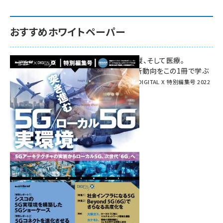
おすすめホワイトペーパー
環境対策、建機の遠隔操縦、そして医療。
次世代通信規格「5G」最新動向をこの1冊で学ぶ
SmartGrid ニューズレター × DIGITAL X 特別編集号 2022
Summer