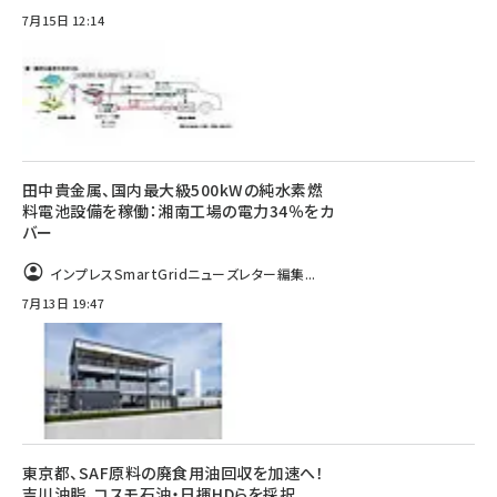
7月15日 12:14
田中貴金属、国内最大級500kWの純水素燃
料電池設備を稼働：湘南工場の電力34％をカ
バー
インプレスSmartGridニューズレター編集...
7月13日 19:47
東京都、SAF原料の廃食用油回収を加速へ！
吉川油脂、コスモ石油・日揮HDらを採択