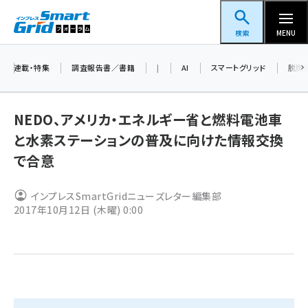
メ
スマートグリッドフォーラム
イ
検索
MENU
ン
コ
連載・特集
調査報告書／書籍
|
AI
スマートグリッド
脱炭
ン
テ
NEDO、アメリカ・エネルギー省と燃料電池車
ン
と水素ステーションの普及に向けた情報交換
ツ
蓄電池 (396)
で合意
に
新井 (353)
移
インプレスSmartGridニューズレター編集部
動
ペロブスカイト (332)
2017年10月12日 (木曜) 0:00
新井宏征 (289)
ngn (275)
大串 (216)
aitras (180)