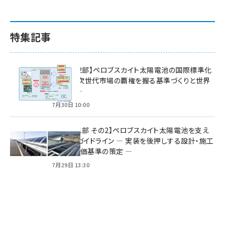
特集記事
特集【第2部】ペロブスカイト太陽電池の国際標準化
戦略 ― 次世代市場の覇権を握る基準づくりと世界
の動向 ―
7月30日 10:00
特集【第1部 その2】ペロブスカイト太陽電池を支え
る2つのガイドライン ― 実装を後押しする設計・施工
方針と評価基準の策定 ―
7月29日 13:30