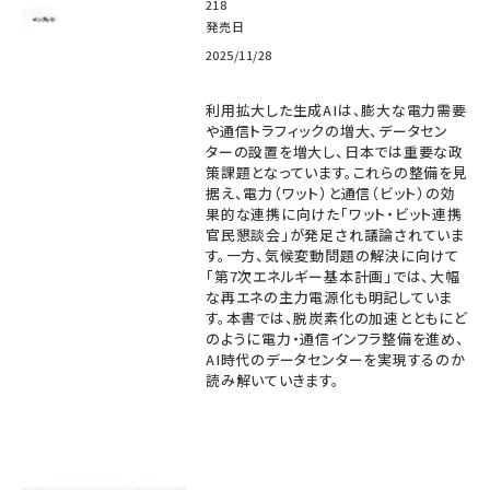
218
発売日
2025/11/28
利用拡大した生成AIは、膨大な電力需要
や通信トラフィックの増大、データセン
ターの設置を増大し、日本では重要な政
策課題となっています。これらの整備を見
据え、電力（ワット）と通信（ビット）の効
果的な連携に向けた「ワット・ビット連携
官民懇談会」が発足され議論されていま
す。一方、気候変動問題の解決に向けて
「第7次エネルギー基本計画」では、大幅
な再エネの主力電源化も明記していま
す。本書では、脱炭素化の加速とともにど
のように電力・通信インフラ整備を進め、
AI時代のデータセンターを実現するのか
読み解いていきます。