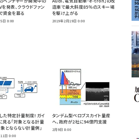
のベンチャーが開発中の
Audi、電気自動車「e-tron」の改
Vを発表、クラウドファン
造車で最大斜度85％のスキー場
で資金を募る
を駆け上がる
5日 0:00
2019年2月19日 0:00
した特定計量制度! ガイ
タンデム型ペロブスカイト量産
に見る「対象となる計量
へ、政府が2社に94億円支援
対象とならない計量例」
2月9日 8:00
11日 0:00