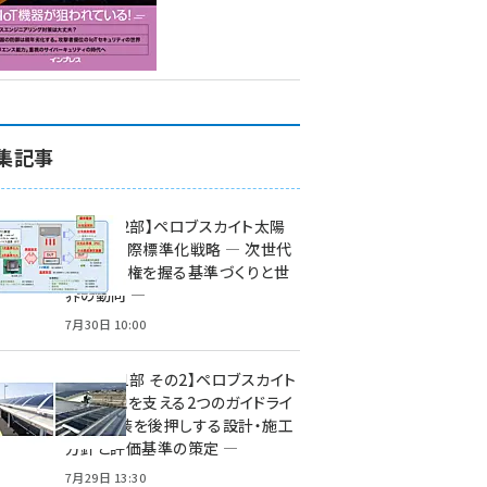
集記事
特集【第2部】ペロブスカイト太陽
電池の国際標準化戦略 ― 次世代
市場の覇権を握る基準づくりと世
界の動向 ―
7月30日 10:00
特集【第1部 その2】ペロブスカイト
太陽電池を支える2つのガイドライ
ン ― 実装を後押しする設計・施工
方針と評価基準の策定 ―
7月29日 13:30