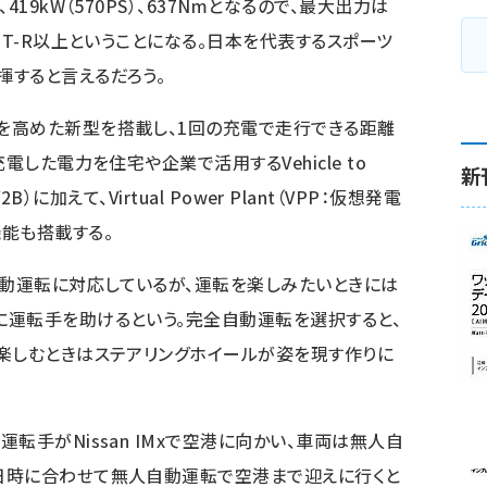
19kW（570PS）、637Nmとなるので、最大出力は
GT-R以上ということになる。日本を代表するスポーツ
すると言えるだろう。
を高めた新型を搭載し、1回の充電で走行できる距離
電した電力を住宅や企業で活用するVehicle to
新
g（V2B）に加えて、Virtual Power Plant（VPP：仮想発電
能も搭載する。
動運転に対応しているが、運転を楽しみたいときには
に運転手を助けるという。完全自動運転を選択すると、
楽しむときはステアリングホイールが姿を現す作りに
転手がNissan IMxで空港に向かい、車両は無人自
日時に合わせて無人自動運転で空港まで迎えに行くと