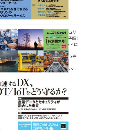
重要インフラサイバーセキュリ
ティコンファレンス特別電子版！
― 産業サイバーセキュリティに
関わる全ての方へ！ ―
加速するDX、OT/IoTをどう守
るか？
インプレス SmartGridニューズレター
特別編集号 2022 Vol.1