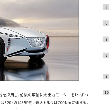
共通車台を採用し、前後の車軸に大出力モーターを1つずつ
20kW（435PS）、最大トルクは700Nmに達する。