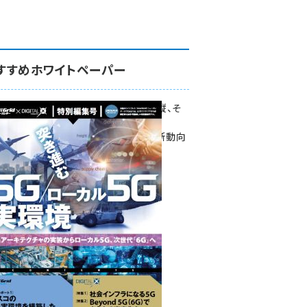
すすめホワイトペーパー
環境対策、建機の遠隔操縦、そ
して医療。
次世代通信規格「5G」最新動向
をこの1冊で学ぶ
SmartGrid ニューズレター ×
DIGITAL X 特別編集号 2022
Summer