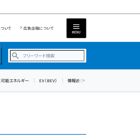
について
広告出稿について
MENU
生可能エネルギー
EV（BEV）
情報通信（ICT）
標準化
サイバ
蓄電池 (403)
新井 (362)
ペロブスカイト (340)
新井宏征 (296)
ngn (280)