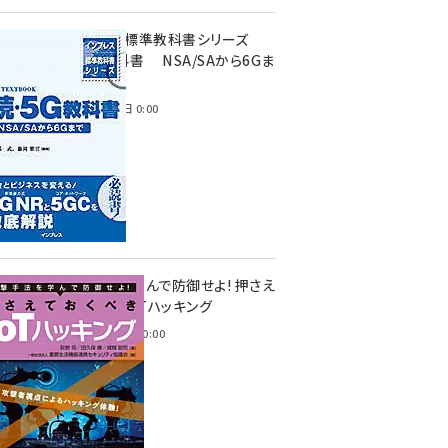
インプレス標準教科書シリーズ
続・5G教科書 NSA/SAから6Gま
で
2023年4月3日 0:00
攻撃手法を学んで防御せよ! 押さえ
ておくべきIoTハッキング
2022年6月14日 0:00