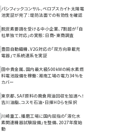
パシフィックコンサル、ペロブスカイト太陽電
池実証が完了：堤防法面での有効性を確認
脱炭素要請を受ける中小企業、7割超が「自
社単独で対応」の実態：日商・東商調査
豊田自動織機、V2G対応の「双方向車載充
電器」で系統連系を実証
田中貴金属、国内最大級500kWの純水素燃
料電池設備を稼働：湘南工場の電力34％を
カバー
東京都、SAF原料の廃食用油回収を加速へ！
吉川油脂、コスモ石油・日揮HDらを採択
川崎重工、播磨工場に国内屈指の「液化水
素関連機器試験設備」を整備、2027年度始
動