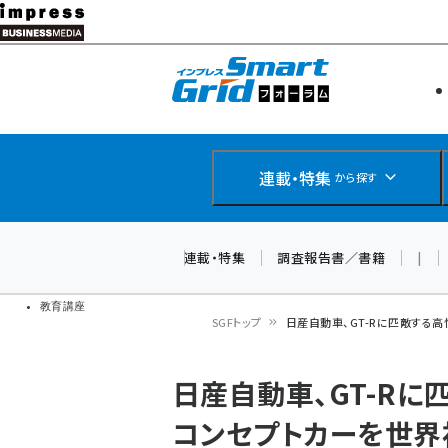
メ
イ
エネルギー
スマートグ
ン
IoT・AI
コ
製品導入
ン
Web担当者
EC担当者
テ
連載・特集
から探す
企業IT
ン
ソフト開発
DCクラウド
ツ
連載・特集
調査報告書／書籍
|
研究・調査
に
ドローン
移
教育講座
SGFトップ
日産自動車、GT-Rに匹敵する
動
パ
日産自動車、GT-Rに
ン
コンセプトカーを世界
く