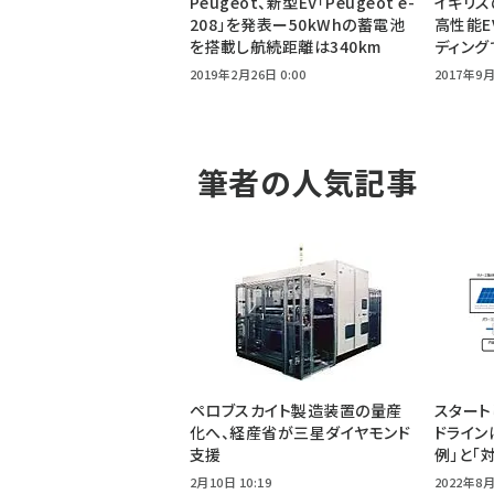
Peugeot、新型EV「Peugeot e-
イギリス
208」を発表ー50kWhの蓄電池
高性能E
を搭載し航続距離は340km
ディング
2019年2月26日 0:00
2017年9月
筆者の人気記事
ペロブスカイト製造装置の量産
スタート
化へ、経産省が三星ダイヤモンド
ドライン
支援
例」と「
2月10日 10:19
2022年8月