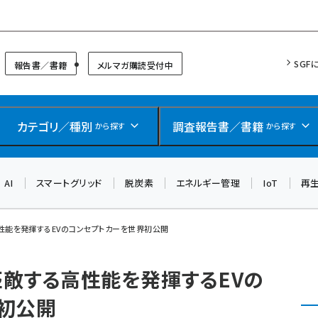
リッドフォーラム
SGF
報告書／書籍
メルマガ購読受付中
カテゴリ／種別
調査報告書／書籍
から探す
から探す
AI
スマートグリッド
脱炭素
エネルギー管理
IoT
再
高性能を発揮するEVのコンセプトカーを世界初公開
匹敵する高性能を発揮するEVの
初公開