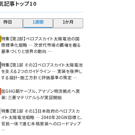
気記事トップ10
大串 (223)
aitras (186)
昨日
1週間
1か月
タンデム (150)
特集【第2部】ペロブスカイト太陽電池の国
際標準化戦略 ― 次世代市場の覇権を握る
基準づくりと世界の動向 ―
特集【第1部 その2】ペロブスカイト太陽電池
を支える2つのガイドライン ― 実装を後押し
する設計・施工方針と評価基準の策定 ―
低GHG銅ケーブル、アマゾン物流拠点へ実
装：三菱マテリアルらが実証開始
特集【第1部 その1】日本政府のペロブスカ
イト太陽電池戦略 ― 2040年20GW目標と、
官民一体で進む本格実装へのロードマップ
―