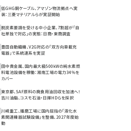
低GHG銅ケーブル、アマゾン物流拠点へ実
装：三菱マテリアルらが実証開始
脱炭素要請を受ける中小企業、7割超が「自
社単独で対応」の実態：日商・東商調査
豊田自動織機、V2G対応の「双方向車載充
電器」で系統連系を実証
田中貴金属、国内最大級500kWの純水素燃
料電池設備を稼働：湘南工場の電力34％を
カバー
東京都、SAF原料の廃食用油回収を加速へ！
吉川油脂、コスモ石油・日揮HDらを採択
川崎重工、播磨工場に国内屈指の「液化水
素関連機器試験設備」を整備、2027年度始
動