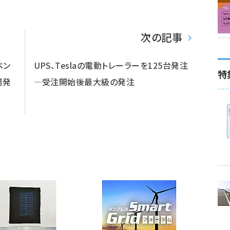
次の記事
ベン
UPS、Teslaの電動トレーラーを125台発注
特
開発
―受注開始後最大級の発注