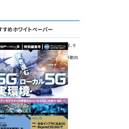
すすめホワイトペーパー
環境対策、建機の遠隔操縦、そ
して医療。
次世代通信規格「5G」最新動向
をこの1冊で学ぶ
SmartGrid ニューズレター ×
DIGITAL X 特別編集号 2022
Summer