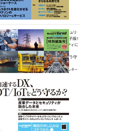
重要インフラサイバーセキュリ
ティコンファレンス特別電子版！
― 産業サイバーセキュリティに
関わる全ての方へ！ ―
加速するDX、OT/IoTをどう守
るか？
インプレス SmartGridニューズレター
特別編集号 2022 Vol.1