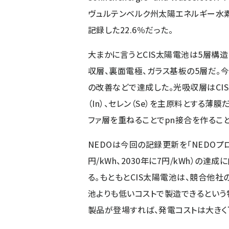
ヴュルテンベルク州太陽エネルギー水素研
記録した22.6％だった。
大まかに言うとCIS太陽電池は5層構造
収層、裏面電極、ガラス基板の5層だ。
の改善などで達成した。光吸収層はCIS
（In）、セレン（Se）を主原料とする薄
ファ層を重ねることでpn接合を作ること
NEDOは今回の記録更新を「NEDOプ
円/kWh、2030年に7円/kWh）の
る。もともとCIS太陽電池は、競合他
池よりも低いコストで製造できるという
製品が登場すれば、発電コストは大きく