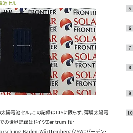
電池セル
の太陽電池セル。この記録はCISに限らず、薄膜太陽電
世界記録はドイツZentrum für
f-Forschung Baden-Württemberg（ZSW：バーデン・