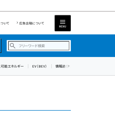
について
広告出稿について
MENU
生可能エネルギー
EV（BEV）
情報通信（ICT）
標準化
サイバ
蓄電池 (390)
新井 (350)
ペロブスカイト (332)
新井宏征 (286)
ngn (272)