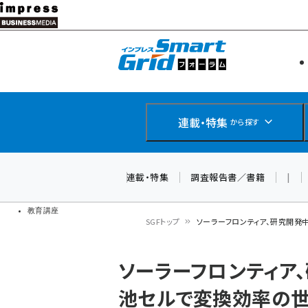
メ
イ
エネルギー
スマートグ
ン
IoT・AI
コ
製品導入
ン
Web担当者
EC担当者
テ
連載・特集
から探す
企業IT
ン
ソフト開発
DCクラウド
ツ
連載・特集
調査報告書／書籍
|
研究・調査
に
ドローン
移
教育講座
SGFトップ
ソーラーフロンティア、研究開発
動
パ
ソーラーフロンティア
ン
池セルで変換効率の
く