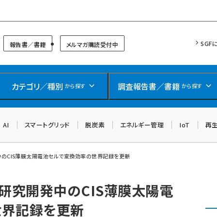
リッドフォーラム
SGF
報告書／書籍
メルマガ購読受付中
カテゴリ／種別
調査報告書／書籍
から探す
から探す
AI
スマートグリッド
脱炭素
エネルギー管理
IoT
再
中のCIS薄膜太陽電池セルで変換効率の世界記録を更新
、研究開発中のCIS薄膜太陽電
世界記録を更新