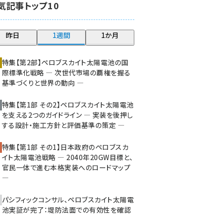
気記事トップ10
大串 (216)
aitras (180)
昨日
1週間
1か月
タンデム (145)
特集【第2部】ペロブスカイト太陽電池の国
際標準化戦略 ― 次世代市場の覇権を握る
基準づくりと世界の動向 ―
特集【第1部 その2】ペロブスカイト太陽電池
を支える2つのガイドライン ― 実装を後押し
する設計・施工方針と評価基準の策定 ―
特集【第1部 その1】日本政府のペロブスカ
イト太陽電池戦略 ― 2040年20GW目標と、
官民一体で進む本格実装へのロードマップ
―
パシフィックコンサル、ペロブスカイト太陽電
池実証が完了：堤防法面での有効性を確認