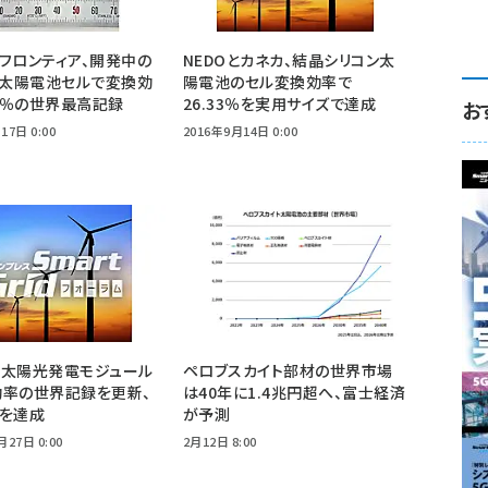
フロンティア、開発中の
NEDOとカネカ、結晶シリコン太
膜太陽電池セルで変換効
陽電池のセル変換効率で
35％の世界最高記録
26.33％を実用サイズで達成
お
17日 0:00
2016年9月14日 0:00
が太陽光発電モジュール
ペロブスカイト部材の世界市場
効率の世界記録を更新、
は40年に1.4兆円超へ、富士経済
％を達成
が予測
月27日 0:00
2月12日 8:00