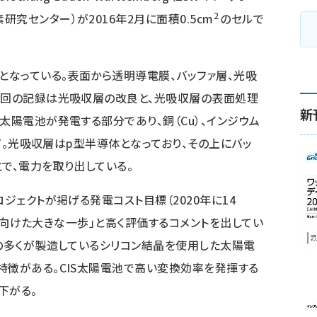
2
究センター）が2016年2月に面積0.5cm
のセルで
となっている。表面から透明導電膜、バッファ層、光吸
今回の記録は光吸収層の改良と、光吸収層の表面処理
新
太陽電池が発電する部分であり、銅（Cu）、インジウム
膜だ。光吸収層はp型半導体となっており、その上にバッ
で、電力を取り出している。
ロジェクトが掲げる発電コスト目標（2020年に14
達成に向けた大きな一歩」と高く評価するコメントを出してい
社の多くが製造しているシリコン結晶を使用した太陽電
特徴がある。CIS太陽電池で高い変換効率を発揮する
下がる。