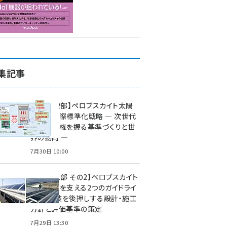
集記事
特集【第2部】ペロブスカイト太陽
電池の国際標準化戦略 ― 次世代
市場の覇権を握る基準づくりと世
界の動向 ―
7月30日 10:00
特集【第1部 その2】ペロブスカイト
太陽電池を支える2つのガイドライ
ン ― 実装を後押しする設計・施工
方針と評価基準の策定 ―
7月29日 13:30