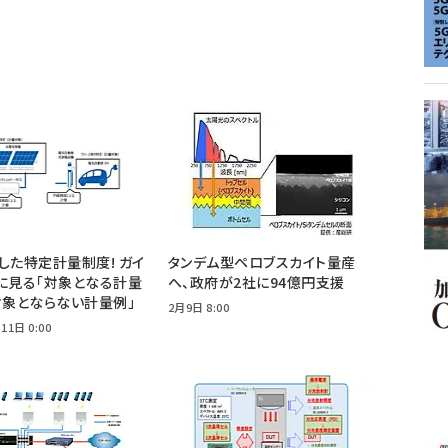
した特定計量制度! ガイ
タンデム型ペロブスカイト量産
に見る「対象となる計量
へ、政府が2社に94億円支援
対象とならない計量例」
2月9日 8:00
11日 0:00