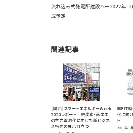
流れ込み式発電所建設へー2022年12
成予定
関連記事
［関西］スマートエネルギーWeek
卒FIT
2020レポート 脱炭素・再エネ
化に向
の主力電源化に向けた新ビジネ
ト
ス指向の展示目立つ
2019年1月