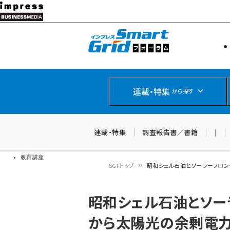
メ
イ
エネルギー
スマートグ
ン
IoT・AI
コ
製品導入
ン
Web担当者
EC担当者
テ
連載・特集
から探す
企業IT
ン
ソフト開発
DCクラウド
ツ
連載・特集
調査報告書／書籍
|
研究・調査
に
ドローン
移
教育講座
SGFトップ
昭和シェル石油とソーラーフロン
動
パ
昭和シェル石油とソーラ
ン
から太陽光の余剰電
く