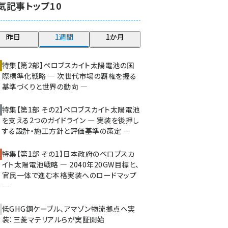
気記事トップ10
大串 (210)
aitras (176)
昨日
1週間
1か月
タンデム (140)
特集【第2部】ペロブスカイト太陽電池の国
際標準化戦略 ― 次世代市場の覇権を握る
基準づくりと世界の動向 ―
特集【第1部 その2】ペロブスカイト太陽電池
を支える2つのガイドライン ― 実装を後押し
する設計・施工方針と評価基準の策定 ―
特集【第1部 その1】日本政府のペロブスカ
イト太陽電池戦略 ― 2040年20GW目標と、
官民一体で進む本格実装へのロードマップ
―
低GHG銅ケーブル、アマゾン物流拠点へ実
装：三菱マテリアルらが実証開始