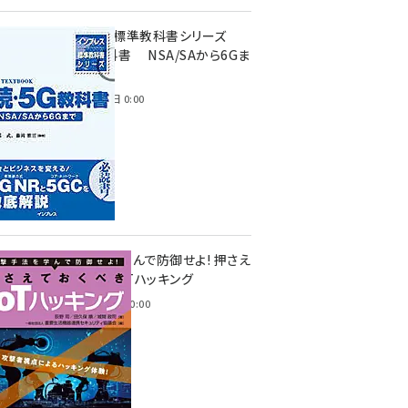
インプレス標準教科書シリーズ
続・5G教科書 NSA/SAから6Gま
で
2023年4月3日 0:00
攻撃手法を学んで防御せよ! 押さえ
ておくべきIoTハッキング
2022年6月14日 0:00