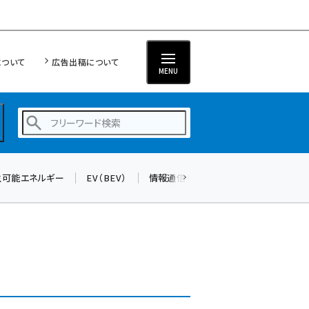
について
広告出稿について
MENU
生可能エネルギー
EV（BEV）
情報通信（ICT）
標準化
サイバ
蓄電池 (377)
新井 (344)
ペロブスカイト (325)
新井宏征 (277)
ngn (262)