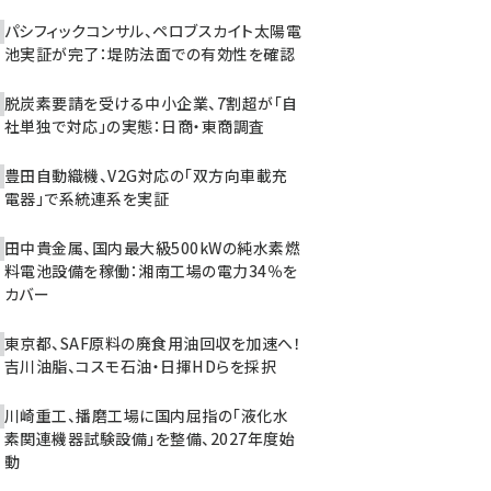
パシフィックコンサル、ペロブスカイト太陽電
池実証が完了：堤防法面での有効性を確認
脱炭素要請を受ける中小企業、7割超が「自
社単独で対応」の実態：日商・東商調査
豊田自動織機、V2G対応の「双方向車載充
電器」で系統連系を実証
田中貴金属、国内最大級500kWの純水素燃
料電池設備を稼働：湘南工場の電力34％を
カバー
東京都、SAF原料の廃食用油回収を加速へ！
吉川油脂、コスモ石油・日揮HDらを採択
川崎重工、播磨工場に国内屈指の「液化水
素関連機器試験設備」を整備、2027年度始
動