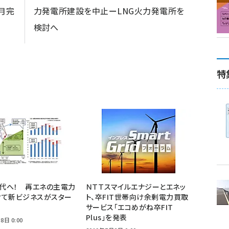
月完
力発電所建設を中止ーLNG火力発電所を
検討へ
特
時代へ！ 再エネの主電力
ＮＴＴスマイルエナジーとエネッ
けて新ビジネスがスター
ト、卒FIT世帯向け余剰電力買取
サービス「エコめがね卒FIT
Plus」を発表
8日 0:00