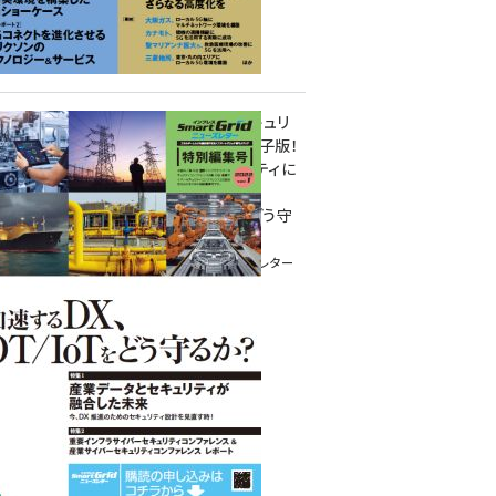
重要インフラサイバーセキュリ
ティコンファレンス特別電子版！
― 産業サイバーセキュリティに
関わる全ての方へ！ ―
加速するDX、OT/IoTをどう守
るか？
インプレス SmartGridニューズレター
特別編集号 2022 Vol.1