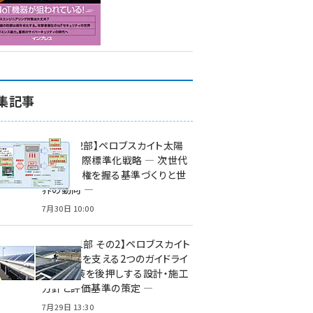
集記事
特集【第2部】ペロブスカイト太陽
電池の国際標準化戦略 ― 次世代
市場の覇権を握る基準づくりと世
界の動向 ―
7月30日 10:00
特集【第1部 その2】ペロブスカイト
太陽電池を支える2つのガイドライ
ン ― 実装を後押しする設計・施工
方針と評価基準の策定 ―
7月29日 13:30