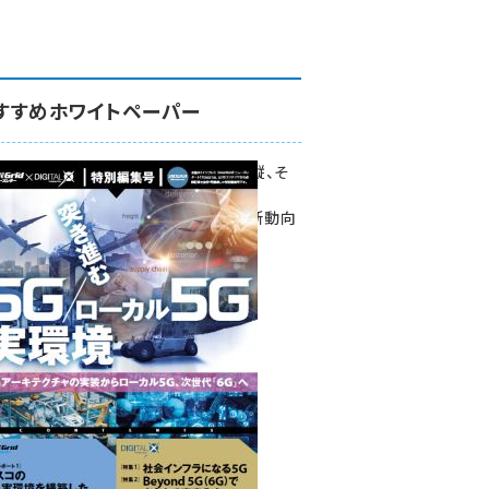
すすめホワイトペーパー
環境対策、建機の遠隔操縦、そ
して医療。
次世代通信規格「5G」最新動向
をこの1冊で学ぶ
SmartGrid ニューズレター ×
DIGITAL X 特別編集号 2022
Summer