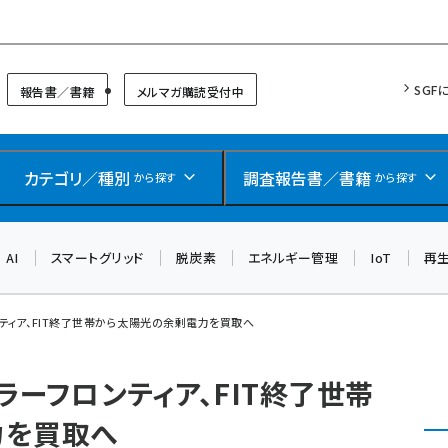
リッドフォーラム
SGF
報告書／書籍
メルマガ購読受付中
カテゴリ／種別
調査報告書／書籍
から探す
から探す
AI
スマートグリッド
脱炭素
エネルギー管理
IoT
再
ティア、FIT終了世帯から太陽光の余剰電力を買取へ
ーフロンティア、FIT終了世帯
力を買取へ