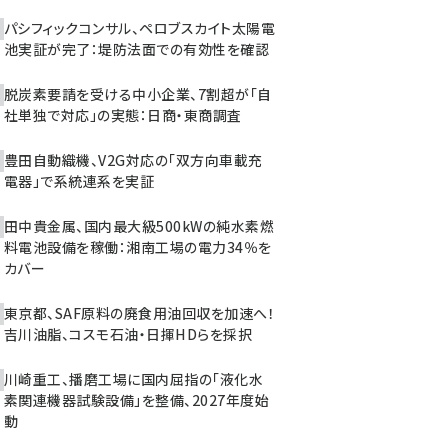
パシフィックコンサル、ペロブスカイト太陽電
池実証が完了：堤防法面での有効性を確認
脱炭素要請を受ける中小企業、7割超が「自
社単独で対応」の実態：日商・東商調査
豊田自動織機、V2G対応の「双方向車載充
電器」で系統連系を実証
田中貴金属、国内最大級500kWの純水素燃
料電池設備を稼働：湘南工場の電力34％を
カバー
東京都、SAF原料の廃食用油回収を加速へ！
吉川油脂、コスモ石油・日揮HDらを採択
川崎重工、播磨工場に国内屈指の「液化水
素関連機器試験設備」を整備、2027年度始
動