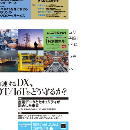
重要インフラサイバーセキュリ
ティコンファレンス特別電子版！
― 産業サイバーセキュリティに
関わる全ての方へ！ ―
加速するDX、OT/IoTをどう守
るか？
インプレス SmartGridニューズレター
特別編集号 2022 Vol.1