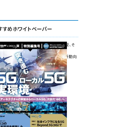
すすめホワイトペーパー
環境対策、建機の遠隔操縦、そ
して医療。
次世代通信規格「5G」最新動向
をこの1冊で学ぶ
SmartGrid ニューズレター ×
DIGITAL X 特別編集号 2022
Summer