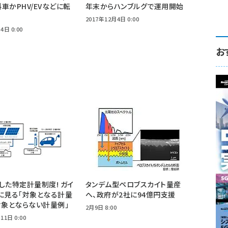
車かPHV/EVなどに転
年末からハンブルグで運用開始
2017年12月4日 0:00
4日 0:00
お
した特定計量制度! ガイ
タンデム型ペロブスカイト量産
に見る「対象となる計量
へ、政府が2社に94億円支援
対象とならない計量例」
2月9日 8:00
11日 0:00