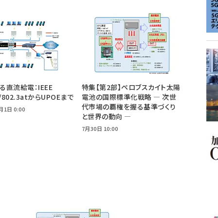
よる直流給電：IEEE
特集【第2部】ペロブスカイト太陽
f/802.3atからUPOEまで
電池の国際標準化戦略 ― 次世
代市場の覇権を握る基準づくり
月1日 0:00
と世界の動向 ―
7月30日 10:00