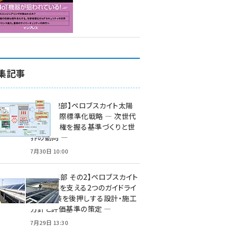
集記事
特集【第2部】ペロブスカイト太陽
電池の国際標準化戦略 ― 次世代
市場の覇権を握る基準づくりと世
界の動向 ―
7月30日 10:00
特集【第1部 その2】ペロブスカイト
太陽電池を支える2つのガイドライ
ン ― 実装を後押しする設計・施工
方針と評価基準の策定 ―
7月29日 13:30