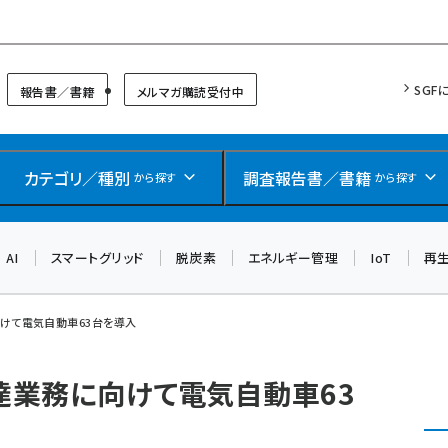
リッドフォーラム
SGF
報告書／書籍
メルマガ購読受付中
カテゴリ／種別
調査報告書／書籍
から探す
から探す
AI
スマートグリッド
脱炭素
エネルギー管理
IoT
再
向けて電気自動車63台を導入
配達業務に向けて電気自動車63