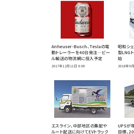
Anheuser-Busch、Teslaの電
昭和シ
動トレーラーを40台発注―ビー
型LNG
ル輸送の物流網に投入予定
始
2017年12月11日 0:00
2018年9月
エスライン、中部地区の集配や
UPSが
ルート配送に向けてEVトラック
目標、2