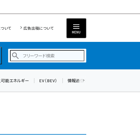
について
広告出稿について
MENU
生可能エネルギー
EV（BEV）
情報通信（ICT）
標準化
サイバ
蓄電池 (409)
新井 (365)
ペロブスカイト (345)
新井宏征 (301)
ngn (285)