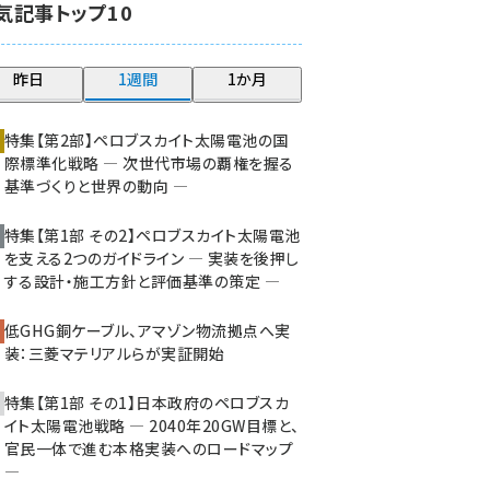
気記事トップ10
大串 (226)
aitras (192)
昨日
1週間
1か月
タンデム (154)
特集【第2部】ペロブスカイト太陽電池の国
際標準化戦略 ― 次世代市場の覇権を握る
基準づくりと世界の動向 ―
特集【第1部 その2】ペロブスカイト太陽電池
を支える2つのガイドライン ― 実装を後押し
する設計・施工方針と評価基準の策定 ―
低GHG銅ケーブル、アマゾン物流拠点へ実
装：三菱マテリアルらが実証開始
特集【第1部 その1】日本政府のペロブスカ
イト太陽電池戦略 ― 2040年20GW目標と、
官民一体で進む本格実装へのロードマップ
―