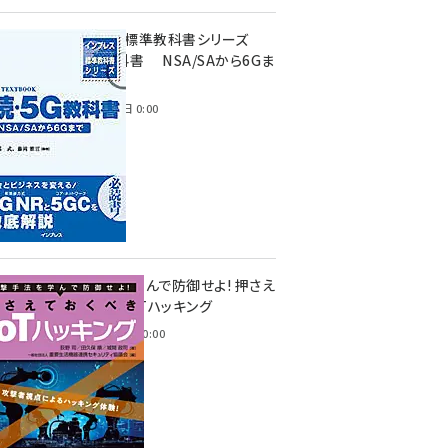
インプレス標準教科書シリーズ
続・5G教科書 NSA/SAから6Gま
で
2023年4月3日 0:00
攻撃手法を学んで防御せよ! 押さえ
ておくべきIoTハッキング
2022年6月14日 0:00