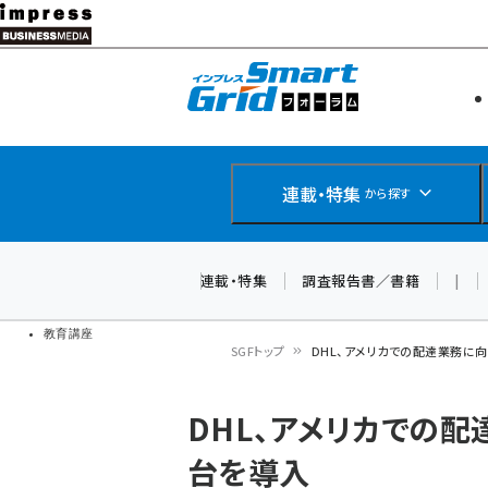
メ
イ
エネルギー
スマートグ
ン
IoT・AI
コ
製品導入
ン
Web担当者
EC担当者
テ
連載・特集
から探す
企業IT
ン
ソフト開発
DCクラウド
ツ
連載・特集
調査報告書／書籍
|
研究・調査
に
ドローン
移
教育講座
SGFトップ
DHL、アメリカでの配達業務に
動
パ
DHL、アメリカでの
ン
台を導入
く