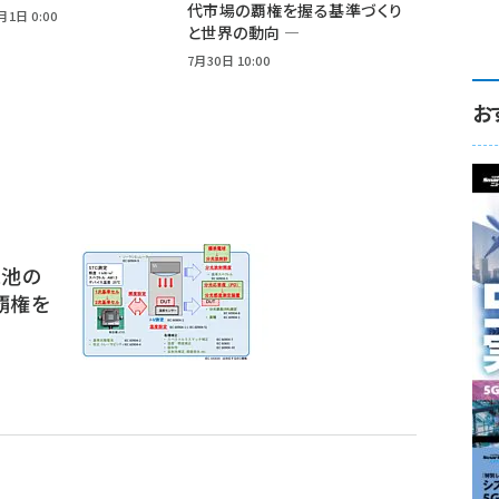
代市場の覇権を握る基準づくり
月1日 0:00
と世界の動向 ―
7月30日 10:00
お
電池の
覇権を