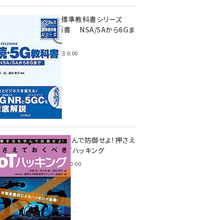
インプレス標準教科書シリーズ
続・5G教科書 NSA/SAから6Gま
で
2023年4月3日 0:00
攻撃手法を学んで防御せよ! 押さえ
ておくべきIoTハッキング
2022年6月14日 0:00