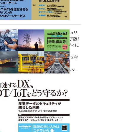
重要インフラサイバーセキュリ
ティコンファレンス特別電子版！
― 産業サイバーセキュリティに
関わる全ての方へ！ ―
加速するDX、OT/IoTをどう守
るか？
インプレス SmartGridニューズレター
特別編集号 2022 Vol.1