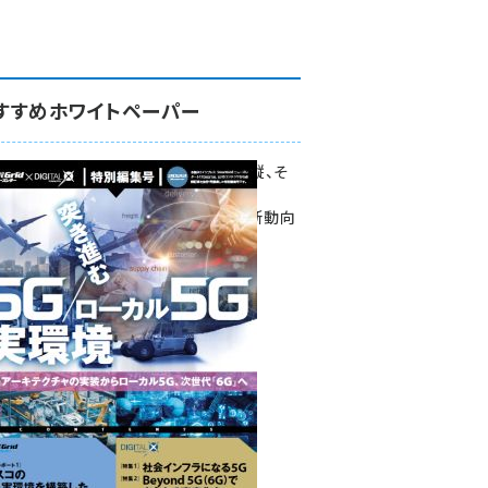
すすめホワイトペーパー
環境対策、建機の遠隔操縦、そ
して医療。
次世代通信規格「5G」最新動向
をこの1冊で学ぶ
SmartGrid ニューズレター ×
DIGITAL X 特別編集号 2022
Summer