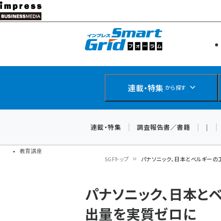
メ
イ
エネルギー
スマートグ
ン
IoT・AI
コ
製品導入
ン
Web担当者
EC担当者
テ
連載・特集
から探す
企業IT
ン
ソフト開発
DCクラウド
ツ
連載・特集
調査報告書／書籍
|
研究・調査
に
ドローン
移
教育講座
SGFトップ
パナソニック、日本とベルギー
動
パ
パナソニック、日本と
ン
出量を実質ゼロに
く