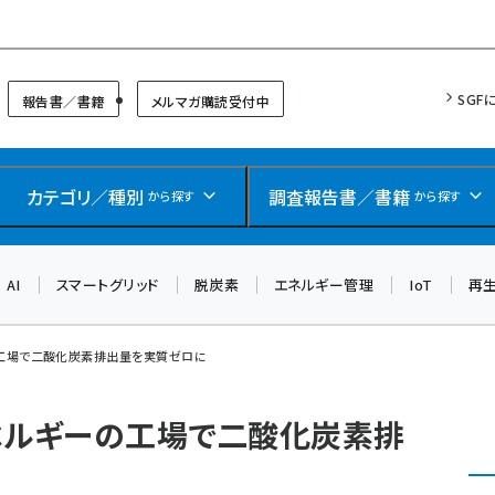
リッドフォーラム
SGF
報告書／書籍
メルマガ購読受付中
カテゴリ／種別
調査報告書／書籍
から探す
から探す
AI
スマートグリッド
脱炭素
エネルギー管理
IoT
再
の工場で二酸化炭素排出量を実質ゼロに
ベルギーの工場で二酸化炭素排