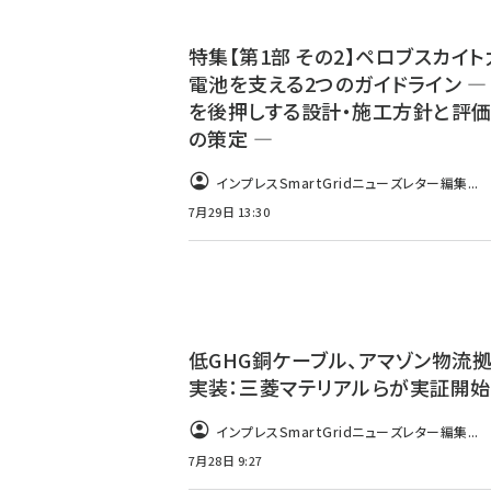
特集【第1部 その2】ペロブスカイ
電池を支える2つのガイドライン ―
を後押しする設計・施工方針と評
の策定 ―
インプレスSmartGridニューズレター編集...
7月29日 13:30
低GHG銅ケーブル、アマゾン物流
実装：三菱マテリアルらが実証開始
インプレスSmartGridニューズレター編集...
7月28日 9:27