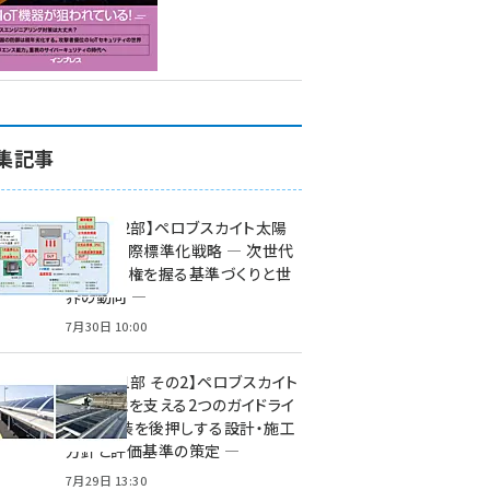
集記事
特集【第2部】ペロブスカイト太陽
電池の国際標準化戦略 ― 次世代
市場の覇権を握る基準づくりと世
界の動向 ―
7月30日 10:00
特集【第1部 その2】ペロブスカイト
太陽電池を支える2つのガイドライ
ン ― 実装を後押しする設計・施工
方針と評価基準の策定 ―
7月29日 13:30