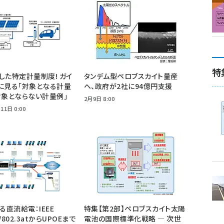
特
した特定計量制度! ガイ
タンデム型ペロブスカイト量産
に見る「対象となる計量
へ、政府が2社に94億円支援
対象とならない計量例」
2月9日 8:00
11日 0:00
よる直流給電：IEEE
特集【第2部】ペロブスカイト太陽
f/802.3atからUPOEまで
電池の国際標準化戦略 ― 次世