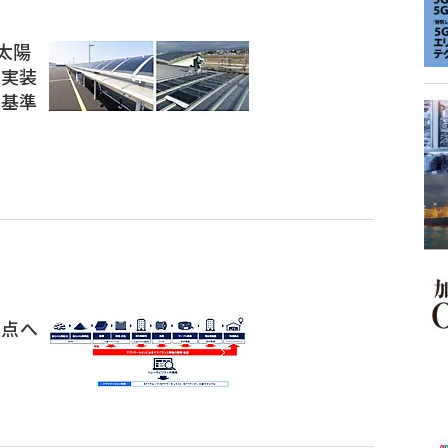
ト太陽
 実装
価基準
拠点へ