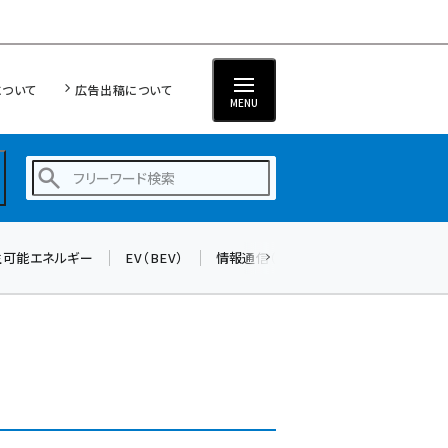
について
広告出稿について
MENU
生可能エネルギー
EV（BEV）
情報通信（ICT）
標準化
サイバ
蓄電池 (403)
新井 (362)
ペロブスカイト (340)
新井宏征 (296)
ngn (280)