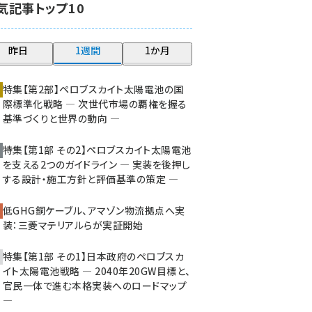
気記事トップ10
大串 (223)
aitras (186)
昨日
1週間
1か月
タンデム (150)
特集【第2部】ペロブスカイト太陽電池の国
際標準化戦略 ― 次世代市場の覇権を握る
基準づくりと世界の動向 ―
特集【第1部 その2】ペロブスカイト太陽電池
を支える2つのガイドライン ― 実装を後押し
する設計・施工方針と評価基準の策定 ―
低GHG銅ケーブル、アマゾン物流拠点へ実
装：三菱マテリアルらが実証開始
特集【第1部 その1】日本政府のペロブスカ
イト太陽電池戦略 ― 2040年20GW目標と、
官民一体で進む本格実装へのロードマップ
―