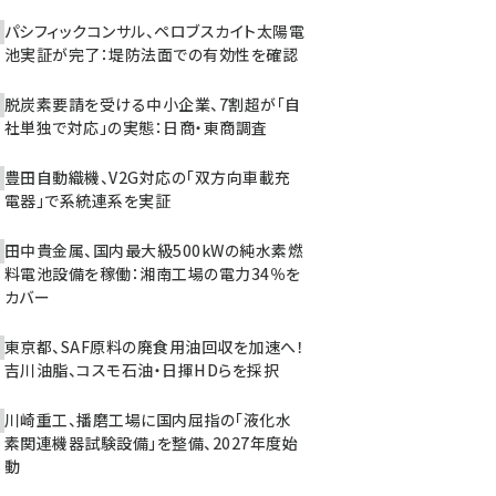
パシフィックコンサル、ペロブスカイト太陽電
池実証が完了：堤防法面での有効性を確認
脱炭素要請を受ける中小企業、7割超が「自
社単独で対応」の実態：日商・東商調査
豊田自動織機、V2G対応の「双方向車載充
電器」で系統連系を実証
田中貴金属、国内最大級500kWの純水素燃
料電池設備を稼働：湘南工場の電力34％を
カバー
東京都、SAF原料の廃食用油回収を加速へ！
吉川油脂、コスモ石油・日揮HDらを採択
川崎重工、播磨工場に国内屈指の「液化水
素関連機器試験設備」を整備、2027年度始
動