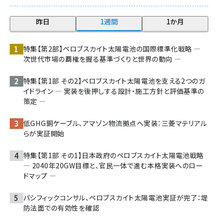
昨日
1週間
1か月
特集【第2部】ペロブスカイト太陽電池の国際標準化戦略 ―
次世代市場の覇権を握る基準づくりと世界の動向 ―
特集【第1部 その2】ペロブスカイト太陽電池を支える2つのガ
イドライン ― 実装を後押しする設計・施工方針と評価基準の
策定 ―
低GHG銅ケーブル、アマゾン物流拠点へ実装：三菱マテリアル
らが実証開始
特集【第1部 その1】日本政府のペロブスカイト太陽電池戦略
― 2040年20GW目標と、官民一体で進む本格実装へのロー
ドマップ ―
パシフィックコンサル、ペロブスカイト太陽電池実証が完了：堤
防法面での有効性を確認