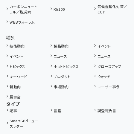
カーボンニュート
気候温暖化対策／
RE100
ラル／脱炭素
COP
WBBフォーラム
種別
技術動向
製品動向
イベント
イベント
ニュース
ニュース
トピックス
ホットトピックス
クローズアップ
キーワード
プロダクト
ウォッチ
新動向
市場動向
ユーザー事例
展示会
タイプ
記事
書籍
調査報告書
SmartGridニュー
ズレター