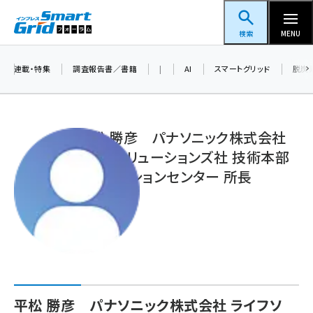
メ
スマートグリッドフォーラム
イ
検索
MENU
ン
コ
連載・特集
調査報告書／書籍
|
AI
スマートグリッド
脱炭
ン
テ
ン
平松 勝彦 パナソニック株式会社
ツ
ライフソリューションズ社 技術本部
蓄電池 (401)
に
イノベーションセンター 所長
新井 (358)
移
動
ペロブスカイト (337)
新井宏征 (294)
ngn (279)
大串 (222)
平松 勝彦 パナソニック株式会社 ライフソ
aitras (185)