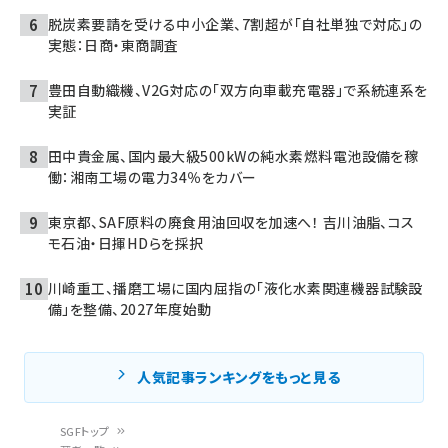
脱炭素要請を受ける中小企業、7割超が「自社単独で対応」の
実態：日商・東商調査
豊田自動織機、V2G対応の「双方向車載充電器」で系統連系を
実証
田中貴金属、国内最大級500kWの純水素燃料電池設備を稼
働：湘南工場の電力34％をカバー
東京都、SAF原料の廃食用油回収を加速へ！ 吉川油脂、コス
モ石油・日揮HDらを採択
川崎重工、播磨工場に国内屈指の「液化水素関連機器試験設
備」を整備、2027年度始動
人気記事ランキングをもっと見る
SGFトップ