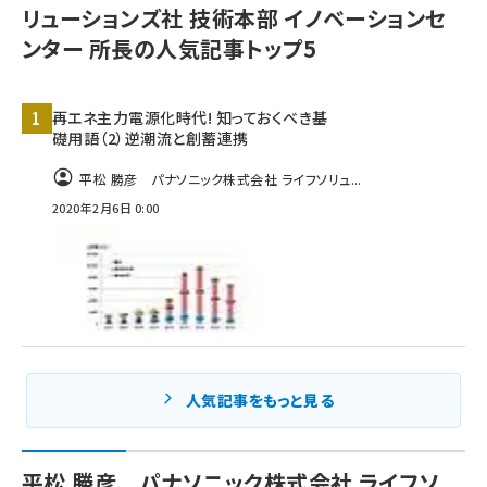
リューションズ社 技術本部 イノベーションセ
タンデム (149)
ンター 所長の人気記事トップ5
再エネ主力電源化時代! 知っておくべき基
礎用語（2）逆潮流と創蓄連携
平松 勝彦 パナソニック株式会社 ライフソリュ...
2020年2月6日 0:00
人気記事をもっと見る
平松 勝彦 パナソニック株式会社 ライフソ