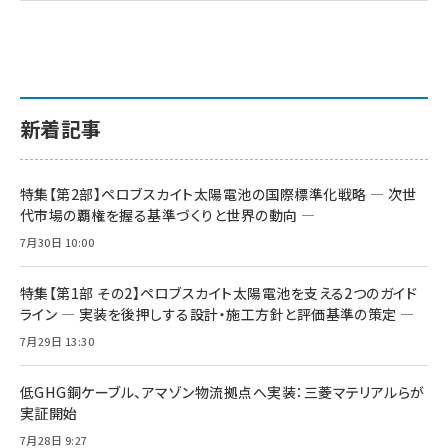
新着記事
特集【第2部】ペロブスカイト太陽電池の国際標準化戦略 ― 次世
代市場の覇権を握る基準づくりと世界の動向 ―
7月30日 10:00
特集【第1部 その2】ペロブスカイト太陽電池を支える2つのガイド
ライン ― 実装を後押しする設計・施工方針と評価基準の策定 ―
7月29日 13:30
低GHG銅ケーブル、アマゾン物流拠点へ実装：三菱マテリアルらが
実証開始
7月28日 9:27