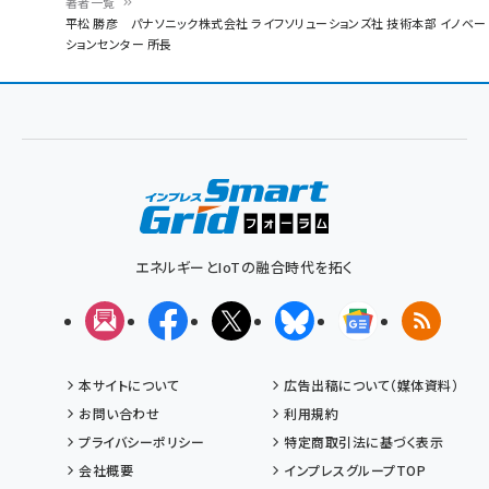
著者一覧
パ
平松 勝彦 パナソニック株式会社 ライフソリューションズ社 技術本部 イノベー
ションセンター 所長
ン
く
ず
エネルギーとIoTの融合時代を拓く
メルマガ
Facebook
X(エックス)
Bluesky
Googleニュ
RSS
本サイトについて
広告出稿について（媒体資料）
お問い合わせ
利用規約
プライバシーポリシー
特定商取引法に基づく表示
会社概要
インプレスグループTOP