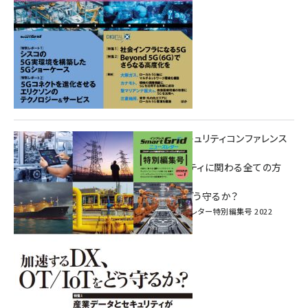
重要インフラサイバーセキュリティコンファレンス
特別電子版！
― 産業サイバーセキュリティに関わる全ての方
へ！ ―
加速するDX、OT/IoTをどう守るか？
インプレス SmartGridニューズレター特別編集号 2022
Vol.1