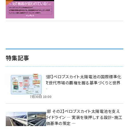
特集記事
特集【第2部】ペロブスカイト太陽電池の国際標準化
戦略 ― 次世代市場の覇権を握る基準づくりと世界
の動向 ―
7月30日 10:00
特集【第1部 その2】ペロブスカイト太陽電池を支え
る2つのガイドライン ― 実装を後押しする設計・施工
方針と評価基準の策定 ―