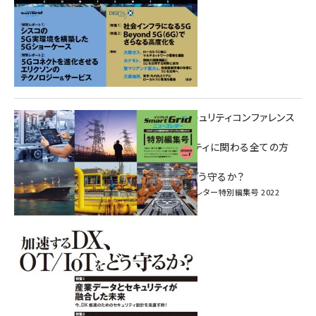
重要インフラサイバーセキュリティコンファレンス
特別電子版！
― 産業サイバーセキュリティに関わる全ての方
へ！ ―
加速するDX、OT/IoTをどう守るか？
インプレス SmartGridニューズレター特別編集号 2022
Vol.1