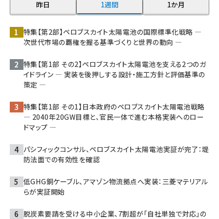
昨日
1週間
1か月
特集【第2部】ペロブスカイト太陽電池の国際標準化戦略 ―
次世代市場の覇権を握る基準づくりと世界の動向 ―
特集【第1部 その2】ペロブスカイト太陽電池を支える2つのガ
イドライン ― 実装を後押しする設計・施工方針と評価基準の
策定 ―
特集【第1部 その1】日本政府のペロブスカイト太陽電池戦略
― 2040年20GW目標と、官民一体で進む本格実装へのロー
ドマップ ―
パシフィックコンサル、ペロブスカイト太陽電池実証が完了：堤
防法面での有効性を確認
低GHG銅ケーブル、アマゾン物流拠点へ実装：三菱マテリアル
らが実証開始
脱炭素要請を受ける中小企業、7割超が「自社単独で対応」の