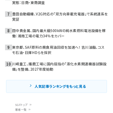
実態：日商・東商調査
豊田自動織機、V2G対応の「双方向車載充電器」で系統連系を
実証
田中貴金属、国内最大級500kWの純水素燃料電池設備を稼
働：湘南工場の電力34％をカバー
東京都、SAF原料の廃食用油回収を加速へ！ 吉川油脂、コス
モ石油・日揮HDらを採択
川崎重工、播磨工場に国内屈指の「液化水素関連機器試験設
備」を整備、2027年度始動
人気記事ランキングをもっと見る
SGFトップ
著者一覧