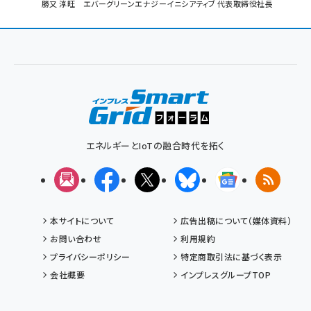
パ
勝又 淳旺 エバーグリーンエナジーイニシアティブ 代表取締役社長
ン
く
ず
エネルギーとIoTの融合時代を拓く
メルマガ
Facebook
X(エックス)
Bluesky
Googleニュ
RSS
本サイトについて
広告出稿について（媒体資料）
お問い合わせ
利用規約
プライバシーポリシー
特定商取引法に基づく表示
会社概要
インプレスグループTOP