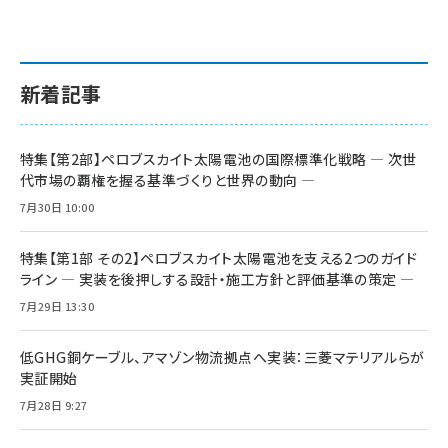
新着記事
特集【第2部】ペロブスカイト太陽電池の国際標準化戦略 ― 次世
代市場の覇権を握る基準づくりと世界の動向 ―
7月30日 10:00
特集【第1部 その2】ペロブスカイト太陽電池を支える2つのガイド
ライン ― 実装を後押しする設計・施工方針と評価基準の策定 ―
7月29日 13:30
低GHG銅ケーブル、アマゾン物流拠点へ実装：三菱マテリアルらが
実証開始
7月28日 9:27