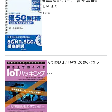
インプレス標準教科書シリーズ 続・5G教科書
NSA/SAから6Gまで
2023年4月3日 0:00
攻撃手法を学んで防御せよ! 押さえておくべきIoT
ハッキング
2022年6月14日 0:00