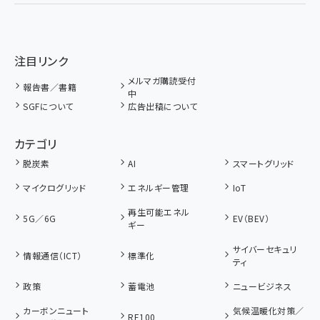
注目リンク
メルマガ購読受付
報告書／書籍
中
SGFについて
広告出稿について
カテゴリ
脱炭素
AI
スマートグリッド
マイクログリッド
エネルギー管理
IoT
再生可能エネル
5G／6G
EV（BEV）
ギー
サイバーセキュリ
情報通信（ICT）
標準化
ティ
政策
蓄電池
ニュービジネス
カーボンニュート
気候温暖化対策／
RE100