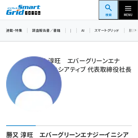
メ
スマートグリッドフォーラム
イ
検索
MENU
ン
コ
連載・特集
調査報告書／書籍
|
AI
スマートグリッド
脱炭
ン
テ
ン
勝又 淳旺 エバーグリーンエナ
ツ
ジーイニシアティブ 代表取締役社長
蓄電池 (390)
に
新井 (350)
移
動
ペロブスカイト (332)
新井宏征 (286)
ngn (272)
大串 (216)
勝又 淳旺 エバーグリーンエナジーイニシア
aitras (180)