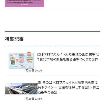
特集記事
特集【第2部】ペロブスカイト太陽電池の国際標準化
戦略 ― 次世代市場の覇権を握る基準づくりと世界
の動向 ―
7月30日 10:00
特集【第1部 その2】ペロブスカイト太陽電池を支え
る2つのガイドライン ― 実装を後押しする設計・施工
方針と評価基準の策定 ―
7月29日 13:30