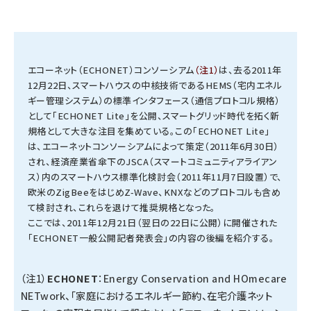
タンデム (141)
エコーネット（ECHONET）コンソーシアム
（注1）
は、去る2011年
12月22日、スマートハウスの中核技術であるHEMS（宅内エネル
ギー管理システム）の標準インタフェース（通信プロトコル規格）
として「ECHONET Lite」を公開、スマートグリッド時代を拓く新
規格として大きな注目を集めている。この「ECHONET Lite」
は、エコーネットコンソーシアムによって策定（2011年6月30日）
され、経済産業省傘下のJSCA（スマートコミュニティアライアン
ス）内のスマートハウス標準化検討会（2011年11月7日設置）で、
欧米のZigBeeをはじめZ-Wave、KNXなどのプロトコルも含め
て検討され、これらを退けて推奨規格となった。
ここでは、2011年12月21日（翌日の22日に公開）に開催された
「ECHONET一般公開記者発表会」の内容の後編を紹介する。
（注1）
ECHONET
：Energy Conservation and HOmecare
NETwork、「家庭におけるエネルギー節約、在宅介護ネット