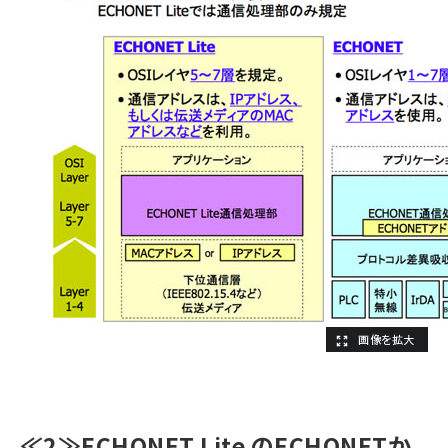
≪2≫ECHONET Lite のECHONETか