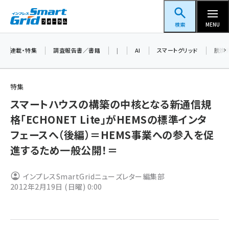
メ
スマートグリッドフォーラム
イ
検索
MENU
ン
コ
連載・特集
調査報告書／書籍
|
AI
スマートグリッド
脱炭
ン
テ
特集
ン
スマートハウスの構築の中核となる新通信規
ツ
蓄電池 (382)
格「ECHONET Lite」がHEMSの標準インタ
に
フェースへ（後編）＝HEMS事業への参入を促
新井 (345)
移
進するため一般公開！＝
動
ペロブスカイト (327)
新井宏征 (278)
インプレスSmartGridニューズレター編集部
2012年2月19日 (日曜) 0:00
ngn (265)
大串 (211)
aitras (177)