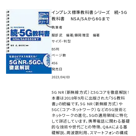
インプレス標準教科書シリーズ 続・5G
教科書 NSA/SAから6Gまで
執筆者
服部 武 編著/藤岡 雅宣 編著
サイズ・判型
B5判
ページ数
456
発売日
2023/04/03
5G NR（新無線方式）と5Gコアを徹底解説！
本書は2018年9月に出版された『5G教科
書』の続編です。5G NR（新無線方式）や
5GC（コア・ネットワーク）などの5G技術と
ネットワークの進化、5Gの適用領域に特化
して詳述しています。携帯電話に関わる基礎
的な技術や世代ごとの特徴、Q&Aによる基
礎解説、周波数利用、スマートフォンの構成