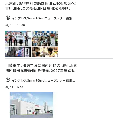
東京都、SAF原料の廃食用油回収を加速へ！
吉川油脂、コスモ石油・日揮HDらを採択
インプレスSmartGridニューズレター編集...
6月30日 10:00
川崎重工、播磨工場に国内屈指の「液化水素
関連機器試験設備」を整備、2027年度始動
インプレスSmartGridニューズレター編集...
6月29日 9:30