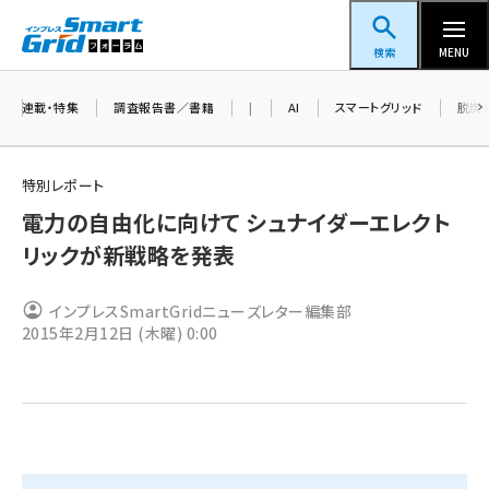
メ
スマートグリッドフォーラム
イ
検索
MENU
ン
コ
連載・特集
調査報告書／書籍
|
AI
スマートグリッド
脱炭
ン
テ
特別レポート
ン
電力の自由化に向けて シュナイダーエレクト
ツ
蓄電池 (382)
リックが新戦略を発表
に
新井 (345)
移
インプレスSmartGridニューズレター編集部
動
ペロブスカイト (327)
2015年2月12日 (木曜) 0:00
新井宏征 (278)
ngn (265)
大串 (211)
aitras (177)