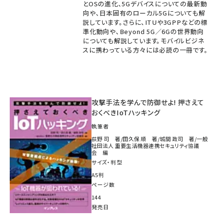
とOSの進化、5Gデバイスについての最新動
向や、日本固有のローカル5Gについても解
説しています。さらに、ITUや3GPPなどの標
準化動向や、Beyond 5G／6Gの世界動向
についても解説しています。モバイルビジネ
スに携わっている方々には必読の一冊です。
攻撃手法を学んで防御せよ! 押さえて
おくべきIoTハッキング
執筆者
荻野 司 著/田久保 順 著/城間 政司 著/一般
社団法人 重要生活機器連携セキュリティ協議
会 編
サイズ・判型
A5判
ページ数
144
発売日