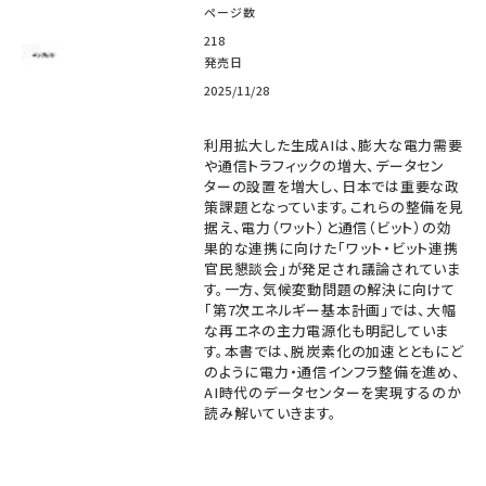
ページ数
218
発売日
2025/11/28
利用拡大した生成AIは、膨大な電力需要
や通信トラフィックの増大、データセン
ターの設置を増大し、日本では重要な政
策課題となっています。これらの整備を見
据え、電力（ワット）と通信（ビット）の効
果的な連携に向けた「ワット・ビット連携
官民懇談会」が発足され議論されていま
す。一方、気候変動問題の解決に向けて
「第7次エネルギー基本計画」では、大幅
な再エネの主力電源化も明記していま
す。本書では、脱炭素化の加速とともにど
のように電力・通信インフラ整備を進め、
AI時代のデータセンターを実現するのか
読み解いていきます。