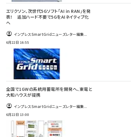
エリクソン、次世代5Gソフト「AI in RAN」を発
表！ 追加ハード不要で5GをAIネイティブ化
へ
インプレスSmartGridニューズレター編集...
6月22日 16:55
全国で1GWの系統用蓄電所を開発へ、東電と
大和ハウスが提携
インプレスSmartGridニューズレター編集...
6月22日 13:00