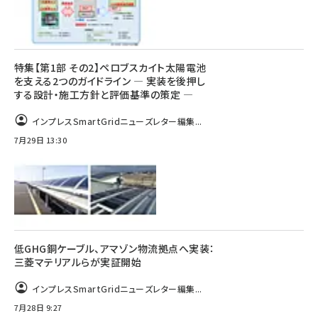
特集【第1部 その2】ペロブスカイト太陽電池
を支える2つのガイドライン ― 実装を後押し
する設計・施工方針と評価基準の策定 ―
インプレスSmartGridニューズレター編集...
7月29日 13:30
低GHG銅ケーブル、アマゾン物流拠点へ実装：
三菱マテリアルらが実証開始
インプレスSmartGridニューズレター編集...
7月28日 9:27