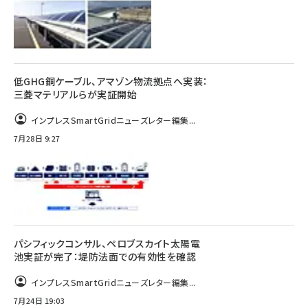
低GHG銅ケーブル、アマゾン物流拠点へ実装：
三菱マテリアルらが実証開始
インプレスSmartGridニューズレター編集...
7月28日 9:27
パシフィックコンサル、ペロブスカイト太陽電
池実証が完了：堤防法面での有効性を確認
インプレスSmartGridニューズレター編集...
7月24日 19:03