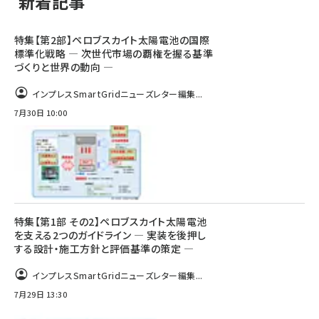
新着記事
特集【第2部】ペロブスカイト太陽電池の国際
標準化戦略 ― 次世代市場の覇権を握る基準
づくりと世界の動向 ―
インプレスSmartGridニューズレター編集...
7月30日 10:00
特集【第1部 その2】ペロブスカイト太陽電池
を支える2つのガイドライン ― 実装を後押し
する設計・施工方針と評価基準の策定 ―
インプレスSmartGridニューズレター編集...
7月29日 13:30