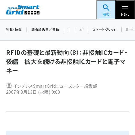
メ
スマートグリッドフォーラム
イ
検索
MENU
ン
コ
連載・特集
調査報告書／書籍
|
AI
スマートグリッド
脱炭
ン
テ
RFIDの基礎と最新動向（8）：非接触ICカード・
ン
後編 拡大を続ける非接触ICカードと電子マ
ツ
蓄電池 (409)
ネー
に
新井 (365)
移
インプレスSmartGridニューズレター編集部
動
ペロブスカイト (345)
2007年3月13日 (火曜) 0:00
新井宏征 (301)
ngn (285)
大串 (226)
aitras (192)