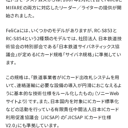
MIFAREの
両方に対応したリーダー／ライター
の提供が開
始されました。
FeliCaには、いくつかのモデルがありますが、RC-S853と
RC-S854という2種類のモデルでは、
社団法人 日本鉄道技
術協会
の特別部会である「日本鉄道サイバネティックス協
議会」が定めるICカード規格「サイバネ規格」に準拠してい
ます。
この規格は、「鉄道事業者がICカード出改札システムを用
いて、連絡運輸に必要な設備の導入が円滑におこなえるよ
うに基本的な技術仕様をルール化したもの」（ソニーWeb
サイトより）です。また、日本国内を対象にICカード標準化
などの活動を行っている
有限責任中間法人日本ICカード
利用促進協議会
（JICSAP）の「JICSAP ICカード仕様
V2.0」にも準拠しています。