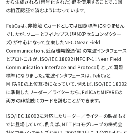
から生成される（暗号化された）鍵を使用することで、1回
の相互認証で済むようになっています。
FeliCaは、非接触ICカードとしては国際標準になりません
でしたが、ソニーとフィリップス（現NXPセミコンダクター
ズ）が中心になって立案したNFC（Near Field
Communication、近距離無線通信）の電波インタフェース
とプロトコルが、ISO/IEC 18092（NFCIP-1：Near Field
Communication Interface and Protocol）として国際
標準になりました。電波インタフェースは、FeliCaと
MIFAREの上位互換になっていて、例えば、ISO/IEC 18092
に準拠したリーダー／ライターなら、FeliCaとMIFAREの
両方の非接触ICカードを読むことができます。
ISO/IEC 18092に対応したリーダー／ライターの製品もす
でに登場していて、例えば、NTTドコモグループの株式会
社ドコモ・システムズからは、2007年2月に、1台でFeliCaと