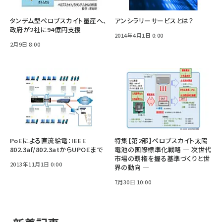
タンデム型ペロブスカイト量産へ、
アンシラリーサービスとは？
政府が2社に94億円支援
2014年4月1日 0:00
2月9日 8:00
PoEによる直流給電：IEEE
特集【第2部】ペロブスカイト太陽
802.3af/802.3atからUPOEまで
電池の国際標準化戦略 ― 次世代
市場の覇権を握る基準づくりと世
2013年11月1日 0:00
界の動向 ―
7月30日 10:00