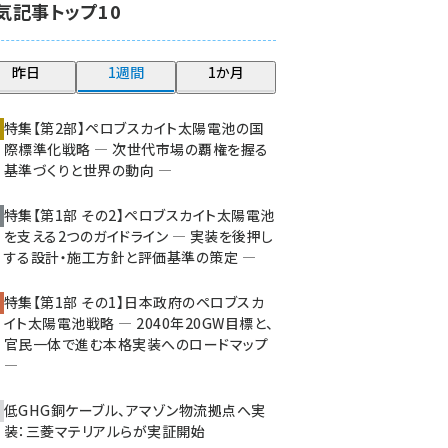
気記事トップ10
大串 (210)
aitras (176)
昨日
1週間
1か月
タンデム (140)
特集【第2部】ペロブスカイト太陽電池の国
際標準化戦略 ― 次世代市場の覇権を握る
基準づくりと世界の動向 ―
特集【第1部 その2】ペロブスカイト太陽電池
を支える2つのガイドライン ― 実装を後押し
する設計・施工方針と評価基準の策定 ―
特集【第1部 その1】日本政府のペロブスカ
イト太陽電池戦略 ― 2040年20GW目標と、
官民一体で進む本格実装へのロードマップ
―
低GHG銅ケーブル、アマゾン物流拠点へ実
装：三菱マテリアルらが実証開始