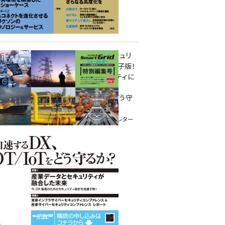
重要インフラサイバーセキュリ
ティコンファレンス特別電子版！
― 産業サイバーセキュリティに
関わる全ての方へ！ ―
加速するDX、OT/IoTをどう守
るか？
インプレス SmartGridニューズレター
特別編集号 2022 Vol.1