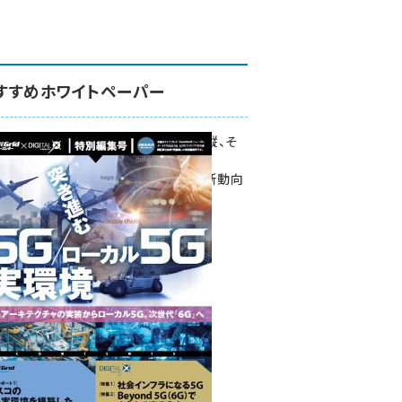
すすめホワイトペーパー
環境対策、建機の遠隔操縦、そ
して医療。
次世代通信規格「5G」最新動向
をこの1冊で学ぶ
SmartGrid ニューズレター ×
DIGITAL X 特別編集号 2022
Summer