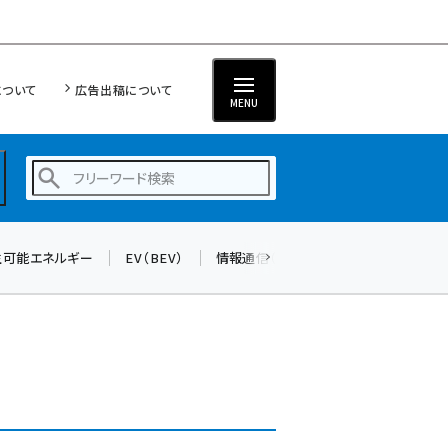
について
広告出稿について
MENU
生可能エネルギー
EV（BEV）
情報通信（ICT）
標準化
サイバ
蓄電池 (377)
新井 (344)
ペロブスカイト (325)
新井宏征 (277)
ngn (262)