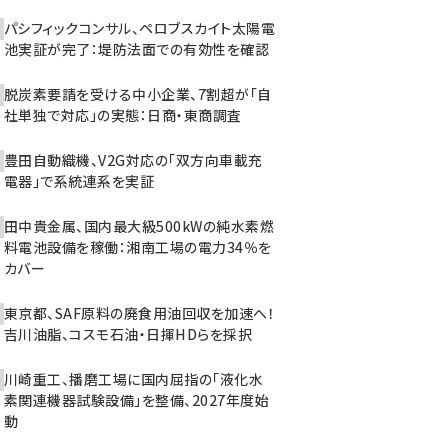
パシフィックコンサル、ペロブスカイト太陽電
池実証が完了：堤防法面での有効性を確認
脱炭素要請を受ける中小企業、7割超が「自
社単独で対応」の実態：日商・東商調査
豊田自動織機、V2G対応の「双方向車載充
電器」で系統連系を実証
田中貴金属、国内最大級500kWの純水素燃
料電池設備を稼働：湘南工場の電力34％を
カバー
東京都、SAF原料の廃食用油回収を加速へ！
吉川油脂、コスモ石油・日揮HDらを採択
川崎重工、播磨工場に国内屈指の「液化水
素関連機器試験設備」を整備、2027年度始
動