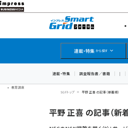
メ
イ
エネルギー
スマートグ
ン
IoT・AI
コ
製品導入
ン
Web担当者
EC担当者
テ
連載・特集
から探す
企業IT
ン
ソフト開発
DCクラウド
ツ
連載・特集
調査報告書／書籍
|
研究・調査
に
ドローン
移
教育講座
SGFトップ
平野 正喜 の記事（新着順）
動
パ
平野 正喜 の記事（新
ン
く