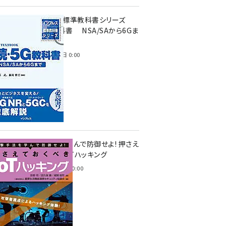
インプレス標準教科書シリーズ
続・5G教科書 NSA/SAから6Gま
で
2023年4月3日 0:00
攻撃手法を学んで防御せよ! 押さえ
ておくべきIoTハッキング
2022年6月14日 0:00