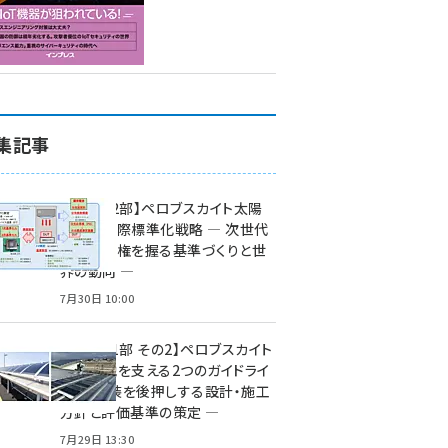
集記事
特集【第2部】ペロブスカイト太陽
電池の国際標準化戦略 ― 次世代
市場の覇権を握る基準づくりと世
界の動向 ―
7月30日 10:00
特集【第1部 その2】ペロブスカイト
太陽電池を支える2つのガイドライ
ン ― 実装を後押しする設計・施工
方針と評価基準の策定 ―
7月29日 13:30