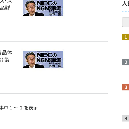
ス・ス
人
製品群
製品体
S）製
事中 1 ～ 2 を表示