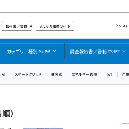
リッドフォーラム
SGF
報告書／書籍
メルマガ購読受付中
カテゴリ／種別
調査報告書／書籍
から探す
から探す
AI
スマートグリッド
脱炭素
エネルギー管理
IoT
再
着順）