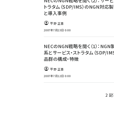
NECのNGN戦略を聞く（2）：サービ
ず
トラタム（SDP/IMS）のNGN対応
と導入事例
平野 正喜
2007年7月23日 0:00
NECのNGN戦略を聞く（1）：NGN
系とサービス・ストラタム（SDP/IM
品群の構成・特徴
平野 正喜
2007年7月12日 0:00
2 記