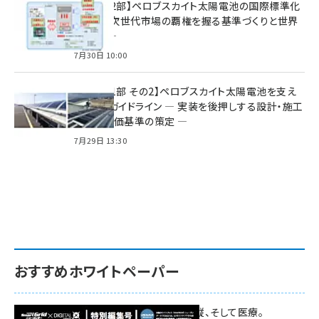
特集【第2部】ペロブスカイト太陽電池の国際標準化
戦略 ― 次世代市場の覇権を握る基準づくりと世界
の動向 ―
7月30日 10:00
特集【第1部 その2】ペロブスカイト太陽電池を支え
る2つのガイドライン ― 実装を後押しする設計・施工
方針と評価基準の策定 ―
7月29日 13:30
おすすめホワイトペーパー
環境対策、建機の遠隔操縦、そして医療。