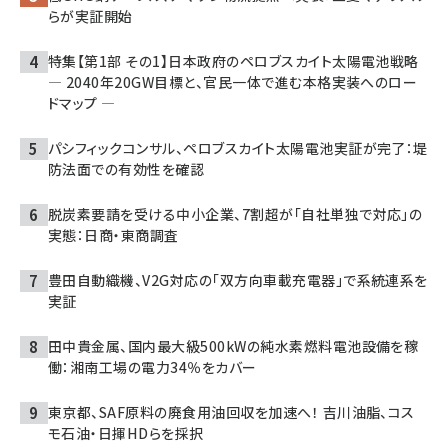
らが実証開始
特集【第1部 その1】日本政府のペロブスカイト太陽電池戦略
― 2040年20GW目標と、官民一体で進む本格実装へのロー
ドマップ ―
パシフィックコンサル、ペロブスカイト太陽電池実証が完了：堤
防法面での有効性を確認
脱炭素要請を受ける中小企業、7割超が「自社単独で対応」の
実態：日商・東商調査
豊田自動織機、V2G対応の「双方向車載充電器」で系統連系を
実証
田中貴金属、国内最大級500kWの純水素燃料電池設備を稼
働：湘南工場の電力34％をカバー
東京都、SAF原料の廃食用油回収を加速へ！ 吉川油脂、コス
モ石油・日揮HDらを採択