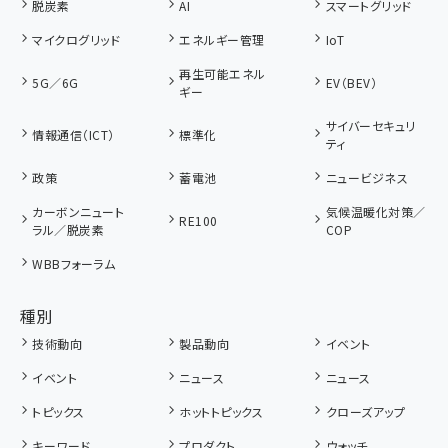
脱炭素
AI
スマートグリッド
マイクログリッド
エネルギー管理
IoT
再生可能エネル
5G／6G
EV（BEV）
ギー
サイバーセキュリ
情報通信（ICT）
標準化
ティ
政策
蓄電池
ニュービジネス
カーボンニュート
気候温暖化対策／
RE100
ラル／脱炭素
COP
WBBフォーラム
種別
技術動向
製品動向
イベント
イベント
ニュース
ニュース
トピックス
ホットトピックス
クローズアップ
キーワード
プロダクト
ウォッチ