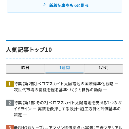
新着記事をもっと見る
人気記事トップ10
昨日
1週間
1か月
特集【第2部】ペロブスカイト太陽電池の国際標準化戦略 ―
次世代市場の覇権を握る基準づくりと世界の動向 ―
特集【第1部 その2】ペロブスカイト太陽電池を支える2つのガ
イドライン ― 実装を後押しする設計・施工方針と評価基準の
策定 ―
低GHG銅ケーブル、アマゾン物流拠点へ実装：三菱マテリアル