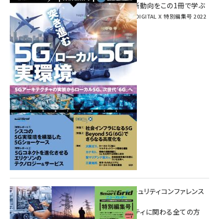
次世代通信規格「5G」最新動向をこの1冊で学ぶ
SmartGrid ニューズレター × DIGITAL X 特別編集号 2022
Summer
重要インフラサイバーセキュリティコンファレンス
特別電子版！
― 産業サイバーセキュリティに関わる全ての方