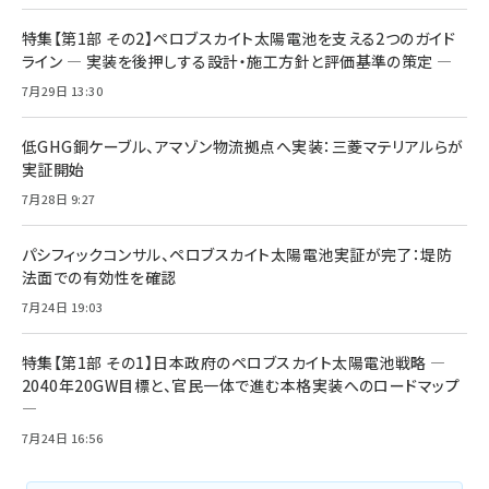
特集【第1部 その2】ペロブスカイト太陽電池を支える2つのガイド
ライン ― 実装を後押しする設計・施工方針と評価基準の策定 ―
7月29日 13:30
低GHG銅ケーブル、アマゾン物流拠点へ実装：三菱マテリアルらが
実証開始
7月28日 9:27
パシフィックコンサル、ペロブスカイト太陽電池実証が完了：堤防
法面での有効性を確認
7月24日 19:03
特集【第1部 その1】日本政府のペロブスカイト太陽電池戦略 ―
2040年20GW目標と、官民一体で進む本格実装へのロードマップ
―
7月24日 16:56