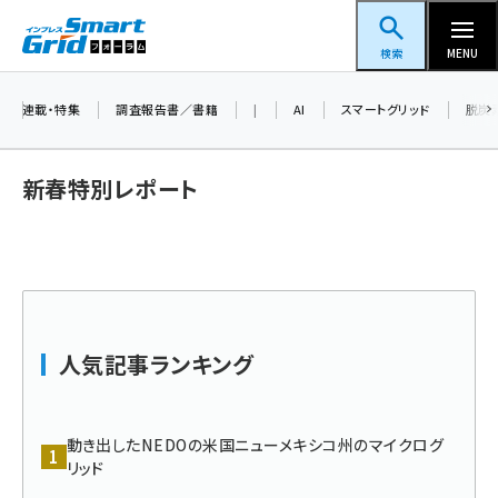
メ
スマートグリッドフォーラム
イ
検索
MENU
ン
コ
連載・特集
調査報告書／書籍
|
AI
スマートグリッド
脱炭
ン
テ
新春特別レポート
ン
ツ
蓄電池 (403)
に
新井 (362)
移
動
ペロブスカイト (340)
人気記事ランキング
新井宏征 (296)
ngn (280)
動き出したNEDOの米国ニューメキシコ州のマイクログ
大串 (223)
リッド
aitras (186)