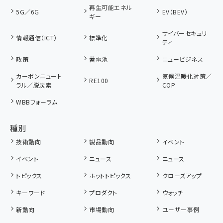
再生可能エネル
5G／6G
EV（BEV）
ギー
サイバーセキュリ
情報通信（ICT）
標準化
ティ
政策
蓄電池
ニュービジネス
カーボンニュート
気候温暖化対策／
RE100
ラル／脱炭素
COP
WBBフォーラム
種別
技術動向
製品動向
イベント
イベント
ニュース
ニュース
トピックス
ホットトピックス
クローズアップ
キーワード
プロダクト
ウォッチ
新動向
市場動向
ユーザー事例