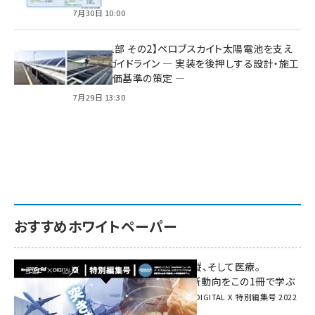
7月30日 10:00
特集【第1部 その2】ペロブスカイト太陽電池を支え
る2つのガイドライン ― 実装を後押しする設計・施工
方針と評価基準の策定 ―
7月29日 13:30
おすすめホワイトペーパー
環境対策、建機の遠隔操縦、そして医療。
次世代通信規格「5G」最新動向をこの1冊で学ぶ
SmartGrid ニューズレター × DIGITAL X 特別編集号 2022
Summer