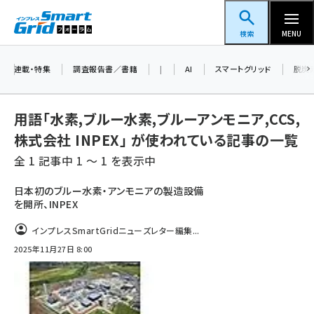
メ
スマートグリッドフォーラム
イ
検索
MENU
ン
コ
連載・特集
調査報告書／書籍
|
AI
スマートグリッド
脱炭
ン
テ
用語「水素,ブルー水素,ブルーアンモニア,CCS,
ン
株式会社 INPEX」 が使われている記事の一覧
ツ
蓄電池 (403)
全 1 記事中 1 ～ 1 を表示中
に
新井 (362)
移
日本初のブルー水素・アンモニアの製造設備
を開所、INPEX
動
ペロブスカイト (340)
インプレスSmartGridニューズレター編集...
新井宏征 (296)
2025年11月27日 8:00
ngn (280)
大串 (223)
aitras (186)