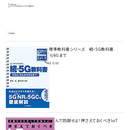
インプレス標準教科書シリーズ 続・5G教科書
NSA/SAから6Gまで
2023年4月3日 0:00
攻撃手法を学んで防御せよ! 押さえておくべきIoT
ハッキング