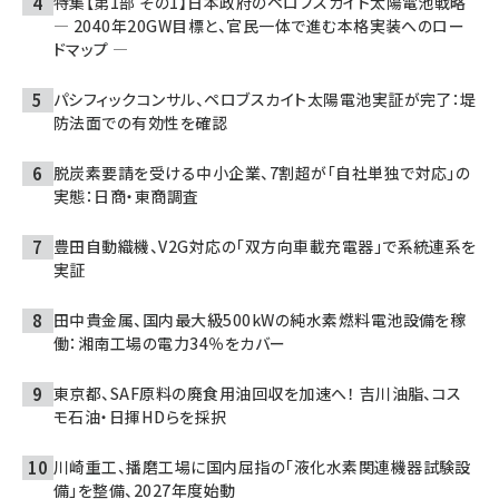
特集【第1部 その1】日本政府のペロブスカイト太陽電池戦略
― 2040年20GW目標と、官民一体で進む本格実装へのロー
ドマップ ―
パシフィックコンサル、ペロブスカイト太陽電池実証が完了：堤
防法面での有効性を確認
脱炭素要請を受ける中小企業、7割超が「自社単独で対応」の
実態：日商・東商調査
豊田自動織機、V2G対応の「双方向車載充電器」で系統連系を
実証
田中貴金属、国内最大級500kWの純水素燃料電池設備を稼
働：湘南工場の電力34％をカバー
東京都、SAF原料の廃食用油回収を加速へ！ 吉川油脂、コス
モ石油・日揮HDらを採択
川崎重工、播磨工場に国内屈指の「液化水素関連機器試験設
備」を整備、2027年度始動