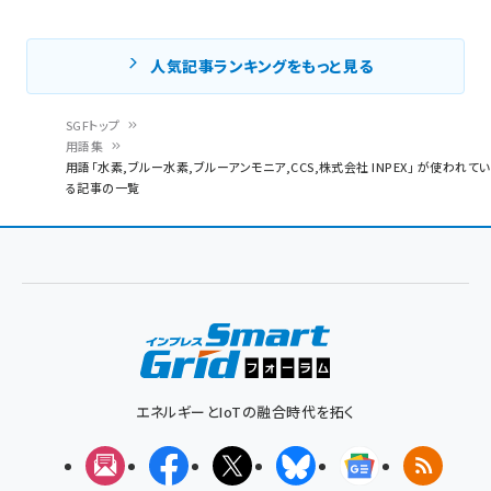
人気記事ランキングをもっと見る
SGFトップ
用語集
パ
用語「水素,ブルー水素,ブルーアンモニア,CCS,株式会社 INPEX」 が使われてい
る記事の一覧
ン
く
ず
エネルギーとIoTの融合時代を拓く
メルマガ
Facebook
X(エックス)
Bluesky
Googleニュ
RSS