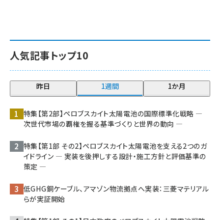
人気記事トップ10
昨日
1週間
1か月
特集【第2部】ペロブスカイト太陽電池の国際標準化戦略 ―
次世代市場の覇権を握る基準づくりと世界の動向 ―
特集【第1部 その2】ペロブスカイト太陽電池を支える2つのガ
イドライン ― 実装を後押しする設計・施工方針と評価基準の
策定 ―
低GHG銅ケーブル、アマゾン物流拠点へ実装：三菱マテリアル
らが実証開始