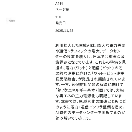
A4判
ページ数
218
発売日
2025/11/28
利用拡大した生成AIは、膨大な電力需要
や通信トラフィックの増大、データセン
ターの設置を増大し、日本では重要な政
策課題となっています。これらの整備を見
据え、電力（ワット）と通信（ビット）の効
果的な連携に向けた「ワット・ビット連携
官民懇談会」が発足され議論されていま
す。一方、気候変動問題の解決に向けて
「第7次エネルギー基本計画」では、大幅
な再エネの主力電源化も明記していま
す。本書では、脱炭素化の加速とともにど
のように電力・通信インフラ整備を進め、
AI時代のデータセンターを実現するのか
読み解いていきます。