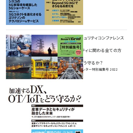
重要インフラサイバーセキュリティコンファレンス
特別電子版！
― 産業サイバーセキュリティに関わる全ての方
へ！ ―
加速するDX、OT/IoTをどう守るか？
インプレス SmartGridニューズレター特別編集号 2022
Vol.1