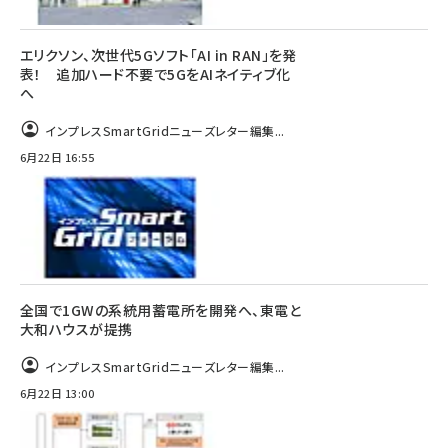
エリクソン、次世代5Gソフト「AI in RAN」を発
表！ 追加ハード不要で5GをAIネイティブ化
へ
インプレスSmartGridニューズレター編集...
6月22日 16:55
全国で1GWの系統用蓄電所を開発へ、東電と
大和ハウスが提携
インプレスSmartGridニューズレター編集...
6月22日 13:00