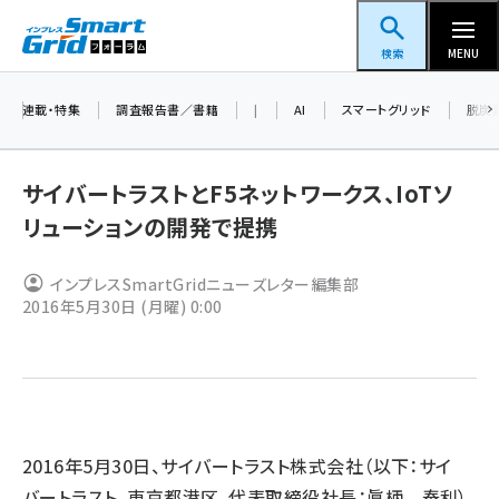
メ
スマートグリッドフォーラム
イ
検索
MENU
ン
コ
連載・特集
調査報告書／書籍
|
AI
スマートグリッド
脱炭
ン
テ
サイバートラストとF5ネットワークス、IoTソ
ン
リューションの開発で提携
ツ
蓄電池 (390)
に
インプレスSmartGridニューズレター編集部
新井 (350)
移
2016年5月30日 (月曜) 0:00
動
ペロブスカイト (332)
新井宏征 (286)
ngn (272)
大串 (216)
2016年5月30日、サイバートラスト株式会社（以下：サイ
バートラスト、東京都港区、代表取締役社長：眞柄 泰利）
aitras (180)