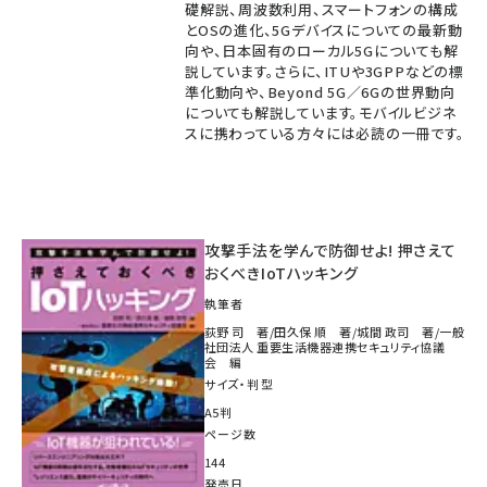
礎解説、周波数利用、スマートフォンの構成
とOSの進化、5Gデバイスについての最新動
向や、日本固有のローカル5Gについても解
説しています。さらに、ITUや3GPPなどの標
準化動向や、Beyond 5G／6Gの世界動向
についても解説しています。モバイルビジネ
スに携わっている方々には必読の一冊です。
攻撃手法を学んで防御せよ! 押さえて
おくべきIoTハッキング
執筆者
荻野 司 著/田久保 順 著/城間 政司 著/一般
社団法人 重要生活機器連携セキュリティ協議
会 編
サイズ・判型
A5判
ページ数
144
発売日