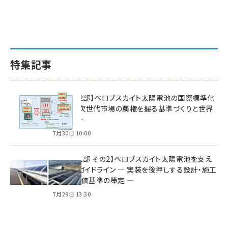
特集記事
特集【第2部】ペロブスカイト太陽電池の国際標準化
戦略 ― 次世代市場の覇権を握る基準づくりと世界
の動向 ―
7月30日 10:00
特集【第1部 その2】ペロブスカイト太陽電池を支え
る2つのガイドライン ― 実装を後押しする設計・施工
方針と評価基準の策定 ―
7月29日 13:30