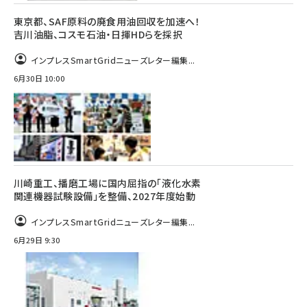
東京都、SAF原料の廃食用油回収を加速へ！
吉川油脂、コスモ石油・日揮HDらを採択
インプレスSmartGridニューズレター編集...
6月30日 10:00
川崎重工、播磨工場に国内屈指の「液化水素
関連機器試験設備」を整備、2027年度始動
インプレスSmartGridニューズレター編集...
6月29日 9:30