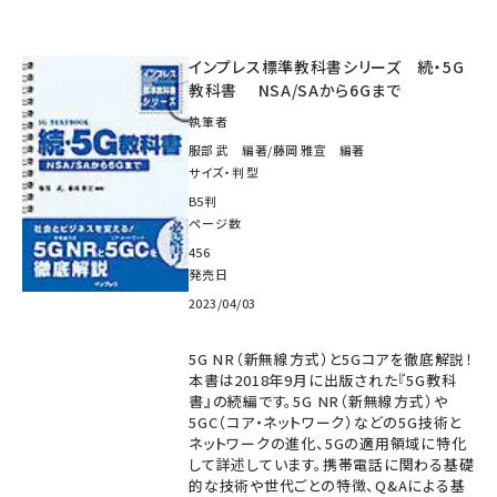
インプレス標準教科書シリーズ 続・5G
教科書 NSA/SAから6Gまで
執筆者
服部 武 編著/藤岡 雅宣 編著
サイズ・判型
B5判
ページ数
456
発売日
2023/04/03
5G NR（新無線方式）と5Gコアを徹底解説！
本書は2018年9月に出版された『5G教科
書』の続編です。5G NR（新無線方式）や
5GC（コア・ネットワーク）などの5G技術と
ネットワークの進化、5Gの適用領域に特化
して詳述しています。携帯電話に関わる基礎
的な技術や世代ごとの特徴、Q&Aによる基