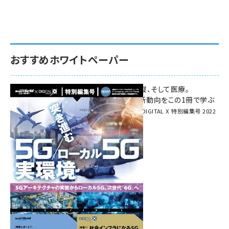
おすすめホワイトペーパー
環境対策、建機の遠隔操縦、そして医療。
次世代通信規格「5G」最新動向をこの1冊で学ぶ
SmartGrid ニューズレター × DIGITAL X 特別編集号 2022
Summer