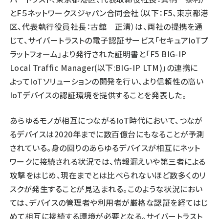
とF５ネットワークスジャパン合同会社（以下：F5、東京都港
タンデム (145)
区、代表執行役員社長：古舘 正清）は、両社の提携を通
じて、サイバートラストの電子認証サービス「セキュアIoTプ
ラットフォーム」より発行された証明書と「F5 BIG-IP
Local Traffic Manager(以下:BIG-IP LTM)」の連携に
よってIoTソリューションの開発を行い、より信頼性の高い
IoTデバイスの認証環境を提供することを発表した。
あらゆるモノが相互につながるIoT時代において、つなが
るデバイスは2020年までに数百億台にもなることが予測
されている。身の回りのあらゆるデバイスが相互にネット
ワークに接続される状況では、情報漏えいや第三者による
攻撃をはじめ、現在までとは比べられないほど数多くのリ
スクが発生することが見込まれる。このような状況におい
ては、デバイスの管理者や利用者が厳格な認証を経てはじ
めて相互に接続する環境が必要となる。サイバートラスト