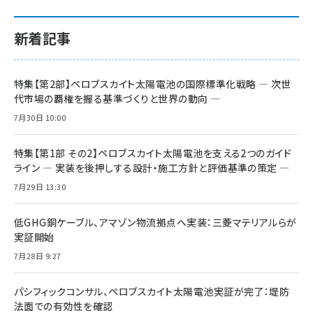
新着記事
特集【第2部】ペロブスカイト太陽電池の国際標準化戦略 ― 次世
代市場の覇権を握る基準づくりと世界の動向 ―
7月30日 10:00
特集【第1部 その2】ペロブスカイト太陽電池を支える2つのガイド
ライン ― 実装を後押しする設計・施工方針と評価基準の策定 ―
7月29日 13:30
低GHG銅ケーブル、アマゾン物流拠点へ実装：三菱マテリアルらが
実証開始
7月28日 9:27
パシフィックコンサル、ペロブスカイト太陽電池実証が完了：堤防
法面での有効性を確認