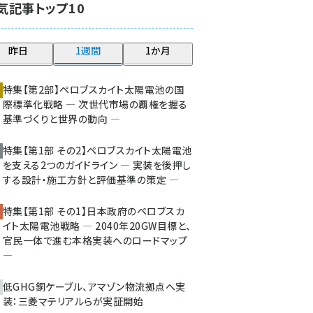
気記事トップ10
大串 (210)
aitras (176)
昨日
1週間
1か月
タンデム (140)
特集【第2部】ペロブスカイト太陽電池の国
際標準化戦略 ― 次世代市場の覇権を握る
基準づくりと世界の動向 ―
特集【第1部 その2】ペロブスカイト太陽電池
を支える2つのガイドライン ― 実装を後押し
する設計・施工方針と評価基準の策定 ―
特集【第1部 その1】日本政府のペロブスカ
イト太陽電池戦略 ― 2040年20GW目標と、
官民一体で進む本格実装へのロードマップ
―
低GHG銅ケーブル、アマゾン物流拠点へ実
装：三菱マテリアルらが実証開始