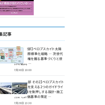
集記事
特集【第2部】ペロブスカイト太陽
電池の国際標準化戦略 ― 次世代
市場の覇権を握る基準づくりと世
界の動向 ―
7月30日 10:00
特集【第1部 その2】ペロブスカイト
太陽電池を支える2つのガイドライ
ン ― 実装を後押しする設計・施工
方針と評価基準の策定 ―
7月29日 13:30