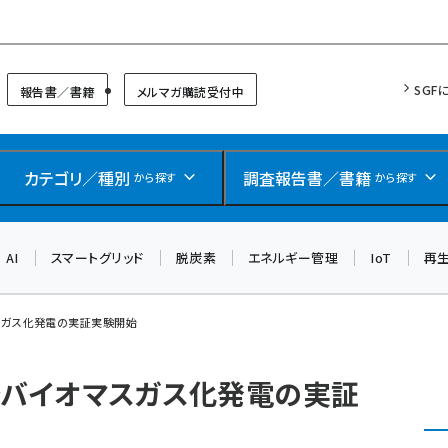
リッドフォーラム
SGF
報告書／書籍
メルマガ購読受付中
カテゴリ／種別
調査報告書／書籍
から探す
から探す
AI
スマートグリッド
脱炭素
エネルギー管理
IoT
再
スガス化発電の実証実験開始
でバイオマスガス化発電の実証