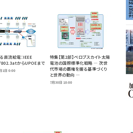
よる直流給電：IEEE
特集【第2部】ペロブスカイト太陽
f/802.3atからUPOEまで
電池の国際標準化戦略 ― 次世
代市場の覇権を握る基準づくり
月1日 0:00
と世界の動向 ―
7月30日 10:00