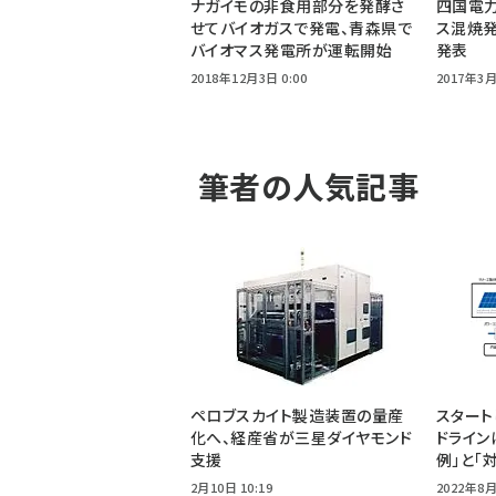
ナガイモの非食用部分を発酵さ
四国電
せてバイオガスで発電、青森県で
ス混焼
バイオマス発電所が運転開始
発表
2018年12月3日 0:00
2017年3月
筆者の人気記事
ペロブスカイト製造装置の量産
スタート
化へ、経産省が三星ダイヤモンド
ドライン
支援
例」と「
2月10日 10:19
2022年8月