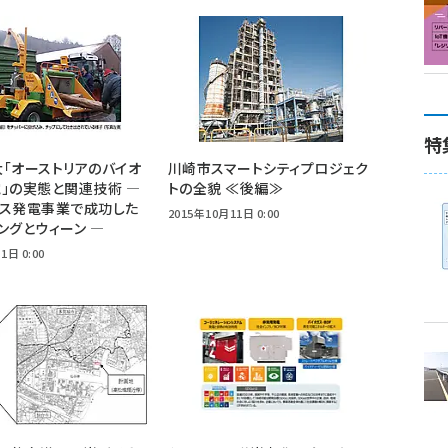
特
「オーストリアのバイオ
川崎市スマートシティプロジェク
」の実態と関連技術 ―
トの全貌 ≪後編≫
マス発電事業で成功した
2015年10月11日 0:00
ングとウィーン ―
1日 0:00