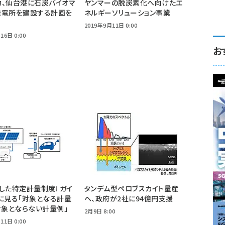
力、仙台港に石炭バイオマ
ヤンマーの脱炭素化へ向けたエ
発電所を建設する計画を
ネルギーソリューション事業
2019年9月11日 0:00
16日 0:00
お
した特定計量制度! ガイ
タンデム型ペロブスカイト量産
に見る「対象となる計量
へ、政府が2社に94億円支援
対象とならない計量例」
2月9日 8:00
11日 0:00