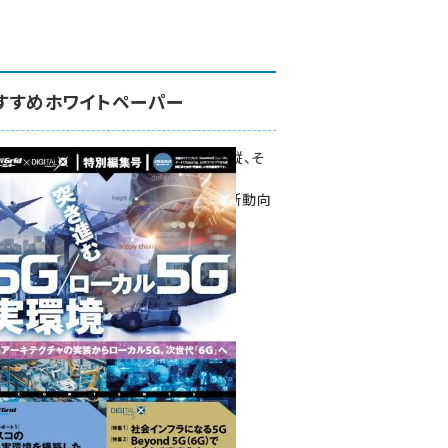
すすめホワイトペーパー
環境対策、建機の遠隔操縦、そ
して医療。
次世代通信規格「5G」最新動向
をこの1冊で学ぶ
SmartGrid ニューズレター ×
DIGITAL X 特別編集号 2022
Summer