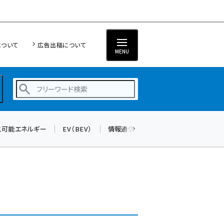
について
広告出稿について
MENU
生可能エネルギー
EV（BEV）
情報通信（ICT）
標準化
サイバ
蓄電池 (377)
新井 (344)
ペロブスカイト (325)
新井宏征 (277)
ngn (262)