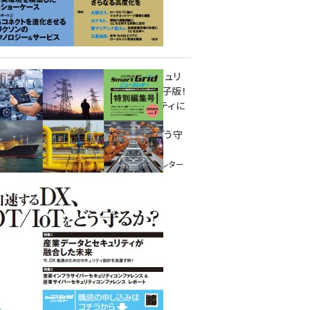
重要インフラサイバーセキュリ
ティコンファレンス特別電子版！
― 産業サイバーセキュリティに
関わる全ての方へ！ ―
加速するDX、OT/IoTをどう守
るか？
インプレス SmartGridニューズレター
特別編集号 2022 Vol.1