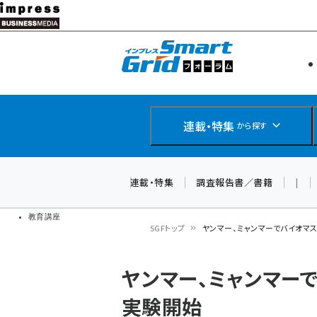
メ
イ
エネルギー
スマートグ
ン
IoT・AI
コ
製品導入
ン
Web担当者
EC担当者
テ
連載・特集
から探す
企業IT
ン
ソフト開発
DCクラウド
ツ
連載・特集
調査報告書／書籍
|
研究・調査
に
ドローン
移
教育講座
SGFトップ
ヤンマー、ミャンマーでバイオマ
動
パ
ヤンマー、ミャンマー
ン
実験開始
く