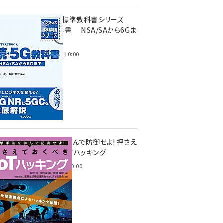
インプレス標準教科書シリーズ
続・5G教科書 NSA/SAから6Gま
で
2023年4月3日 0:00
攻撃手法を学んで防御せよ! 押さえ
ておくべきIoTハッキング
2022年6月14日 0:00