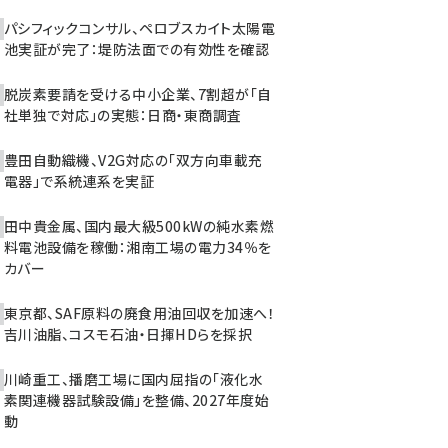
パシフィックコンサル、ペロブスカイト太陽電
池実証が完了：堤防法面での有効性を確認
脱炭素要請を受ける中小企業、7割超が「自
社単独で対応」の実態：日商・東商調査
豊田自動織機、V2G対応の「双方向車載充
電器」で系統連系を実証
田中貴金属、国内最大級500kWの純水素燃
料電池設備を稼働：湘南工場の電力34％を
カバー
東京都、SAF原料の廃食用油回収を加速へ！
吉川油脂、コスモ石油・日揮HDらを採択
川崎重工、播磨工場に国内屈指の「液化水
素関連機器試験設備」を整備、2027年度始
動