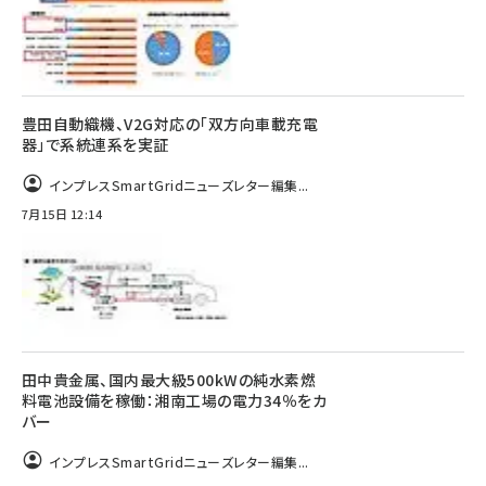
豊田自動織機、V2G対応の「双方向車載充電
器」で系統連系を実証
インプレスSmartGridニューズレター編集...
7月15日 12:14
田中貴金属、国内最大級500kWの純水素燃
料電池設備を稼働：湘南工場の電力34％をカ
バー
インプレスSmartGridニューズレター編集...