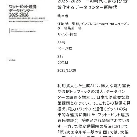
2025-2026 ―AI時代に多様化・分
散化するデータセンター新時代―
執筆者
江崎 浩 監修/インプレスSmartGridニューズレ
ター編集部 編
サイズ・判型
A4判
ページ数
218
発売日
2025/11/28
利用拡大した生成AIは、膨大な電力需要
や通信トラフィックの増大、データセン
ターの設置を増大し、日本では重要な政
策課題となっています。これらの整備を見
据え、電力（ワット）と通信（ビット）の効
果的な連携に向けた「ワット・ビット連携
官民懇談会」が発足され議論されていま
す。一方、気候変動問題の解決に向けて
「第7次エネルギー基本計画」では、大幅