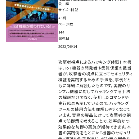
会 編
サイズ・判型
A5判
ページ数
144
発売日
2022/06/14
攻撃者視点によるハッキング体験！ 本書
は、IoT機器の開発者や品質保証の担当
者が、攻撃者の視点に立ってセキュリティ
検証を実践するための手法を、事例とと
もに詳細に解説したものです。実際のサ
ンプル機器に対してハッキングする手法
の解説だけでなく、使用したコマンドや
実行結果も示しているので、ハッキング
ツールの使用方法も理解しやすくなって
います。実際の製品に対して攻撃者の視
点で防御策を考えることで、効率的かつ
効果的な防御の実施が期待できます。本
書の実践例をもとにIoT機器のセキュリ
ティ検証や対策を行い、ぜひ安心安全な