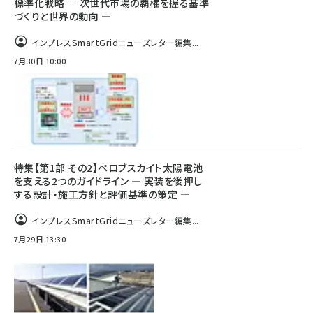
標準化戦略 ― 次世代市場の覇権を握る基準
づくりと世界の動向 ―
インプレスSmartGridニューズレター編集...
7月30日 10:00
特集【第1部 その2】ペロブスカイト太陽電池
を支える2つのガイドライン ― 実装を後押し
する設計・施工方針と評価基準の策定 ―
インプレスSmartGridニューズレター編集...
7月29日 13:30