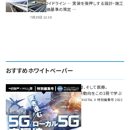
る2つのガイドライン ― 実装を後押しする設計・施工
方針と評価基準の策定 ―
7月29日 13:30
おすすめホワイトペーパー
環境対策、建機の遠隔操縦、そして医療。
次世代通信規格「5G」最新動向をこの1冊で学ぶ
SmartGrid ニューズレター × DIGITAL X 特別編集号 2022
Summer