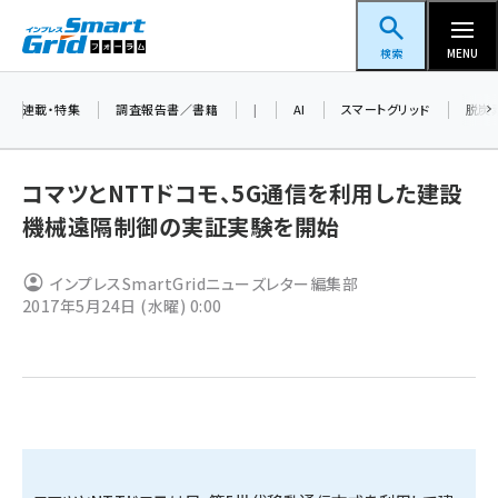
メ
スマートグリッドフォーラム
イ
検索
MENU
ン
コ
連載・特集
調査報告書／書籍
|
AI
スマートグリッド
脱炭
ン
テ
コマツとNTTドコモ、5G通信を利用した建設
ン
機械遠隔制御の実証実験を開始
ツ
蓄電池 (403)
に
インプレスSmartGridニューズレター編集部
新井 (362)
移
2017年5月24日 (水曜) 0:00
動
ペロブスカイト (340)
新井宏征 (296)
ngn (280)
大串 (223)
aitras (186)