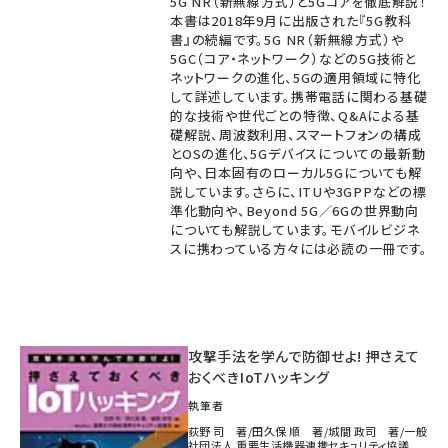
5G NR（新無線方式）と5Gコアを徹底解説！
本書は2018年9月に出版された『5G教科
書』の続編です。5G NR（新無線方式）や
5GC（コア・ネットワーク）などの5G技術と
ネットワークの進化、5Gの適用領域に特化
して詳述しています。携帯電話に関わる基礎
的な技術や世代ごとの特徴、Q&Aによる基
礎解説、周波数利用、スマートフォンの構成
とOSの進化、5Gデバイスについての最新動
向や、日本固有のローカル5Gについても解
説しています。さらに、ITUや3GPPなどの標
準化動向や、Beyond 5G／6Gの世界動向
についても解説しています。モバイルビジネ
スに携わっている方々には必読の一冊です。
攻撃手法を学んで防御せよ! 押さえて
おくべきIoTハッキング
執筆者
荻野 司 著/田久保 順 著/城間 政司 著/一般
社団法人 重要生活機器連携セキュリティ協議