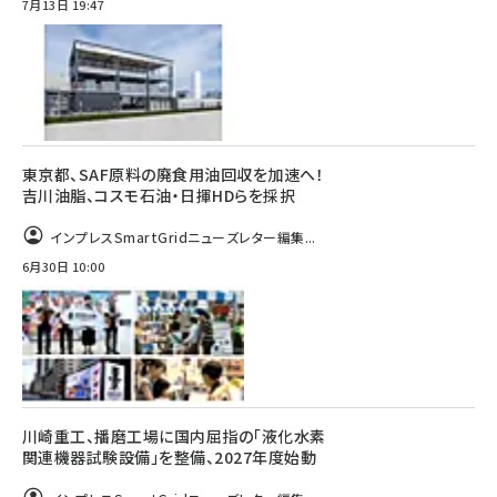
7月13日 19:47
東京都、SAF原料の廃食用油回収を加速へ！
吉川油脂、コスモ石油・日揮HDらを採択
インプレスSmartGridニューズレター編集...
6月30日 10:00
川崎重工、播磨工場に国内屈指の「液化水素
関連機器試験設備」を整備、2027年度始動