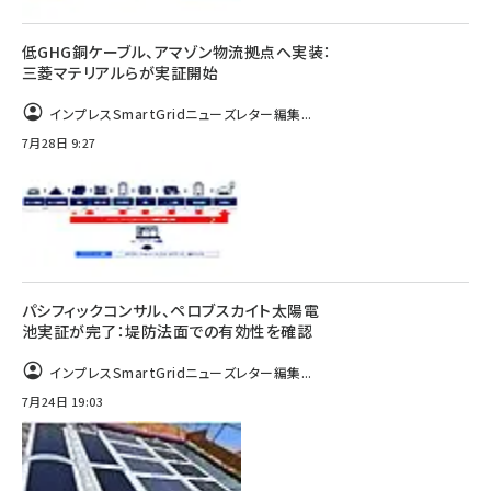
低GHG銅ケーブル、アマゾン物流拠点へ実装：
三菱マテリアルらが実証開始
インプレスSmartGridニューズレター編集...
7月28日 9:27
パシフィックコンサル、ペロブスカイト太陽電
池実証が完了：堤防法面での有効性を確認
インプレスSmartGridニューズレター編集...
7月24日 19:03