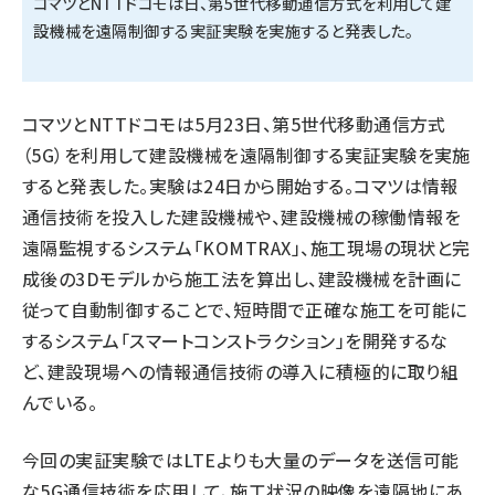
コマツとNTTドコモは日、第5世代移動通信方式を利用して建
設機械を遠隔制御する実証実験を実施すると発表した。
タンデム (150)
コマツとNTTドコモは5月23日、第5世代移動通信方式
（5G）を利用して建設機械を遠隔制御する実証実験を実施
すると発表した。実験は24日から開始する。コマツは情報
通信技術を投入した建設機械や、建設機械の稼働情報を
遠隔監視するシステム「KOMTRAX」、施工現場の現状と完
成後の3Dモデルから施工法を算出し、建設機械を計画に
従って自動制御することで、短時間で正確な施工を可能に
するシステム「スマートコンストラクション」を開発するな
ど、建設現場への情報通信技術の導入に積極的に取り組
んでいる。
今回の実証実験ではLTEよりも大量のデータを送信可能
な5G通信技術を応用して、施工状況の映像を遠隔地にあ