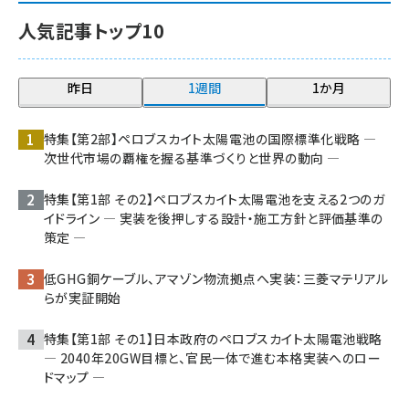
人気記事トップ10
昨日
1週間
1か月
特集【第2部】ペロブスカイト太陽電池の国際標準化戦略 ―
次世代市場の覇権を握る基準づくりと世界の動向 ―
特集【第1部 その2】ペロブスカイト太陽電池を支える2つのガ
イドライン ― 実装を後押しする設計・施工方針と評価基準の
策定 ―
低GHG銅ケーブル、アマゾン物流拠点へ実装：三菱マテリアル
らが実証開始
特集【第1部 その1】日本政府のペロブスカイト太陽電池戦略
― 2040年20GW目標と、官民一体で進む本格実装へのロー
ドマップ ―