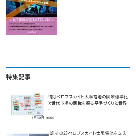
特集記事
特集【第2部】ペロブスカイト太陽電池の国際標準化
戦略 ― 次世代市場の覇権を握る基準づくりと世界
の動向 ―
7月30日 10:00
特集【第1部 その2】ペロブスカイト太陽電池を支え