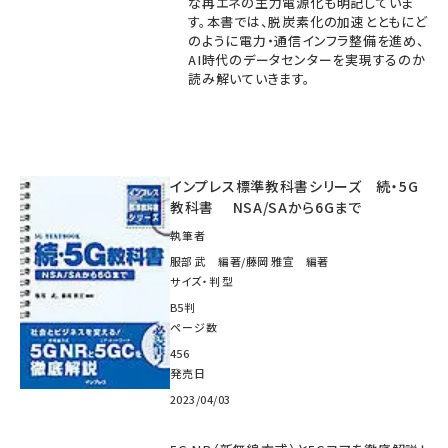
な再エネの主力電源化も明記していま
す。本書では、脱炭素化の加速とともにど
のように電力・通信インフラ整備を進め、
AI時代のデータセンターを実現するのか
読み解いていきます。
インプレス標準教科書シリーズ 続・5G
教科書 NSA/SAから6Gまで
執筆者
服部 武 編著/藤岡 雅宣 編著
サイズ・判型
B5判
ページ数
456
発売日
2023/04/03