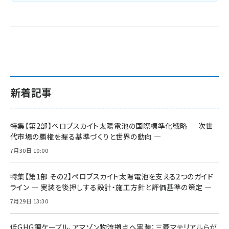
新着記事
特集【第2部】ペロブスカイト太陽電池の国際標準化戦略 ― 次世
代市場の覇権を握る基準づくりと世界の動向 ―
7月30日 10:00
特集【第1部 その2】ペロブスカイト太陽電池を支える2つのガイド
ライン ― 実装を後押しする設計・施工方針と評価基準の策定 ―
7月29日 13:30
低GHG銅ケーブル、アマゾン物流拠点へ実装：三菱マテリアルらが