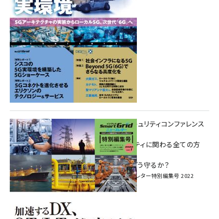
重要インフラサイバーセキュリティコンファレンス
特別電子版！
― 産業サイバーセキュリティに関わる全ての方
へ！ ―
加速するDX、OT/IoTをどう守るか？
インプレス SmartGridニューズレター特別編集号 2022
Vol.1