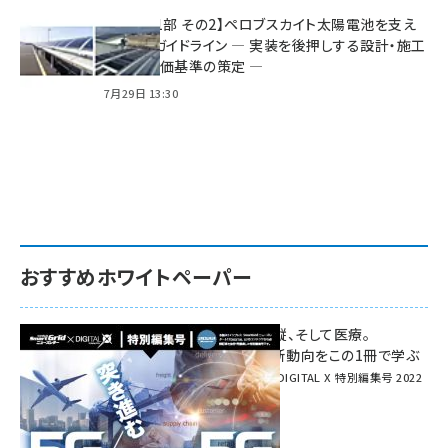
特集【第1部 その2】ペロブスカイト太陽電池を支え
る2つのガイドライン ― 実装を後押しする設計・施工
方針と評価基準の策定 ―
7月29日 13:30
おすすめホワイトペーパー
環境対策、建機の遠隔操縦、そして医療。
次世代通信規格「5G」最新動向をこの1冊で学ぶ
SmartGrid ニューズレター × DIGITAL X 特別編集号 2022
Summer