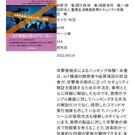
荻野 司 著/田久保 順 著/城間 政司 著/一般
社団法人 重要生活機器連携セキュリティ協議
会 編
サイズ・判型
A5判
ページ数
144
発売日
2022/06/14
攻撃者視点によるハッキング体験！ 本書
は、IoT機器の開発者や品質保証の担当
者が、攻撃者の視点に立ってセキュリティ
検証を実践するための手法を、事例とと
もに詳細に解説したものです。実際のサ
ンプル機器に対してハッキングする手法
の解説だけでなく、使用したコマンドや
実行結果も示しているので、ハッキング
ツールの使用方法も理解しやすくなって
います。実際の製品に対して攻撃者の視
点で防御策を考えることで、効率的かつ
効果的な防御の実施が期待できます。本