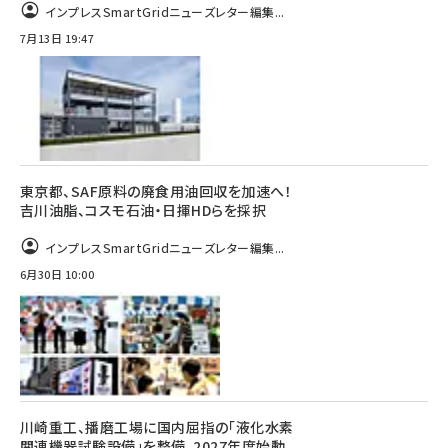
インプレスSmartGridニューズレター編集...
7月13日 19:47
東京都、SAF原料の廃食用油回収を加速へ！
吉川油脂、コスモ石油・日揮HDらを採択
インプレスSmartGridニューズレター編集...
6月30日 10:00
川崎重工、播磨工場に国内屈指の「液化水素
関連機器試験設備」を整備、2027年度始動