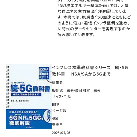
「第7次エネルギー基本計画」では、大幅
な再エネの主力電源化も明記していま
す。本書では、脱炭素化の加速とともにど
のように電力・通信インフラ整備を進め、
AI時代のデータセンターを実現するのか
読み解いていきます。
インプレス標準教科書シリーズ 続・5G
教科書 NSA/SAから6Gまで
執筆者
服部 武 編著/藤岡 雅宣 編著
サイズ・判型
B5判
ページ数
456
発売日
2023/04/03