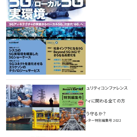
重要インフラサイバーセキュリティコンファレンス
特別電子版！
― 産業サイバーセキュリティに関わる全ての方
へ！ ―
加速するDX、OT/IoTをどう守るか？
インプレス SmartGridニューズレター特別編集号 2022
Vol.1