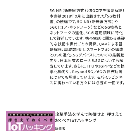
5G NR（新無線方式）と5Gコアを徹底解説！
本書は2018年9月に出版された『5G教科
書』の続編です。5G NR（新無線方式）や
5GC（コア・ネットワーク）などの5G技術と
ネットワークの進化、5Gの適用領域に特化
して詳述しています。携帯電話に関わる基礎
的な技術や世代ごとの特徴、Q&Aによる基
礎解説、周波数利用、スマートフォンの構成
とOSの進化、5Gデバイスについての最新動
向や、日本固有のローカル5Gについても解
説しています。さらに、ITUや3GPPなどの標
準化動向や、Beyond 5G／6Gの世界動向
についても解説しています。モバイルビジネ
スに携わっている方々には必読の一冊です。
攻撃手法を学んで防御せよ! 押さえて
おくべきIoTハッキング
執筆者