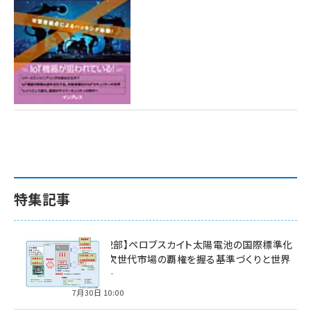
特集記事
特集【第2部】ペロブスカイト太陽電池の国際標準化
戦略 ― 次世代市場の覇権を握る基準づくりと世界
の動向 ―
7月30日 10:00