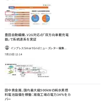
豊田自動織機、V2G対応の「双方向車載充電
器」で系統連系を実証
インプレスSmartGridニューズレター編集...
7月15日 12:14
田中貴金属、国内最大級500kWの純水素燃
料電池設備を稼働：湘南工場の電力34％をカ
バー