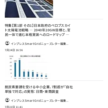
特集【第1部 その1】日本政府のペロブスカイ
ト太陽電池戦略 ― 2040年20GW目標と、官
民一体で進む本格実装へのロードマップ ―
インプレスSmartGridニューズレター編集...
7月24日 16:56
脱炭素要請を受ける中小企業、7割超が「自社
単独で対応」の実態：日商・東商調査
インプレスSmartGridニューズレター編集...
7月22日 11:41