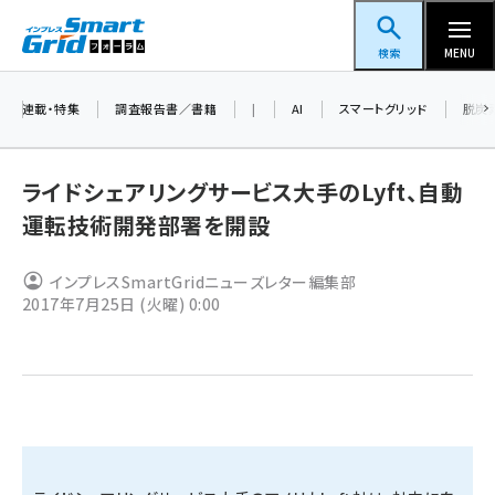
メ
スマートグリッドフォーラム
イ
検索
MENU
ン
コ
連載・特集
調査報告書／書籍
|
AI
スマートグリッド
脱炭
ン
テ
ライドシェアリングサービス大手のLyft、自動
ン
運転技術開発部署を開設
ツ
蓄電池 (401)
に
インプレスSmartGridニューズレター編集部
新井 (358)
移
2017年7月25日 (火曜) 0:00
動
ペロブスカイト (337)
新井宏征 (294)
ngn (279)
大串 (222)
aitras (185)