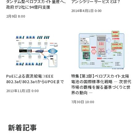
タンデム型ペロブスカイト量産へ、
アンシラリーサービスとは？
政府が2社に94億円支援
2014年4月1日 0:00
2月9日 8:00
PoEによる直流給電：IEEE
特集【第2部】ペロブスカイト太陽
802.3af/802.3atからUPOEまで
電池の国際標準化戦略 ― 次世代
市場の覇権を握る基準づくりと世
2013年11月1日 0:00
界の動向 ―
7月30日 10:00
新着記事