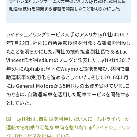
ライドシェアリングサービス大手のアメリカLyft社は、社内に自
動運転技術を開発する部署を開設したことを明らかにした。
タンデム (149)
ライドシェアリングサービス大手のアメリカLyft社は2017
年7月22日、社内に自動運転技術を開発する部署を開設し
たことを明らかにした。同社の技術担当副社長であるLuc
Vincent氏がMediumのプログで発表した。Lyft社は2017
年5月にAlphabet傘下のWaymoと提携を結び、共同で自
動運転車の実用化を進めるとしていた。そして2016年1月
にはGeneral Motorsから5億ドルの出資を受けている。こ
のときは、自動運転車を活用した配車サービスを開発する
としていた。
図 Lyft社は、自動車を利用したい人に一般ドライバーが
運転する相乗り可能な車両を割り当てる「ライドシェアリン
グ」のサービスを提供している