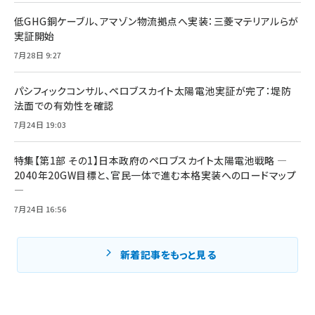
低GHG銅ケーブル、アマゾン物流拠点へ実装：三菱マテリアルらが
実証開始
7月28日 9:27
パシフィックコンサル、ペロブスカイト太陽電池実証が完了：堤防
法面での有効性を確認
7月24日 19:03
特集【第1部 その1】日本政府のペロブスカイト太陽電池戦略 ―
2040年20GW目標と、官民一体で進む本格実装へのロードマップ
―
7月24日 16:56
新着記事をもっと見る