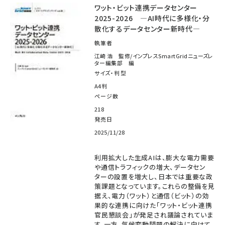
ワット・ビット連携データセンター
2025-2026 ―AI時代に多様化・分
散化するデータセンター新時代―
執筆者
江崎 浩 監修/インプレスSmartGridニューズレ
ター編集部 編
サイズ・判型
A4判
ページ数
218
発売日
2025/11/28
利用拡大した生成AIは、膨大な電力需要
や通信トラフィックの増大、データセン
ターの設置を増大し、日本では重要な政
策課題となっています。これらの整備を見
据え、電力（ワット）と通信（ビット）の効
果的な連携に向けた「ワット・ビット連携
官民懇談会」が発足され議論されていま
す。一方、気候変動問題の解決に向けて