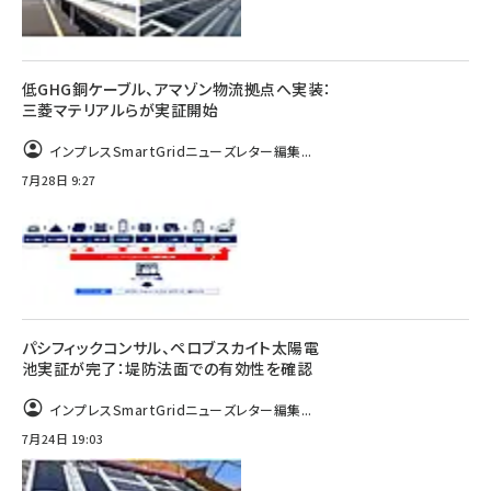
低GHG銅ケーブル、アマゾン物流拠点へ実装：
三菱マテリアルらが実証開始
インプレスSmartGridニューズレター編集...
7月28日 9:27
パシフィックコンサル、ペロブスカイト太陽電
池実証が完了：堤防法面での有効性を確認
インプレスSmartGridニューズレター編集...
7月24日 19:03