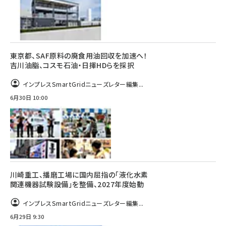
東京都、SAF原料の廃食用油回収を加速へ！
吉川油脂、コスモ石油・日揮HDらを採択
インプレスSmartGridニューズレター編集...
6月30日 10:00
川崎重工、播磨工場に国内屈指の「液化水素
関連機器試験設備」を整備、2027年度始動
インプレスSmartGridニューズレター編集...
6月29日 9:30