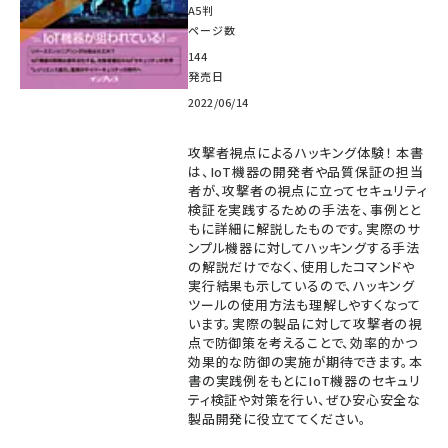
A5判
ページ数
144
発売日
2022/06/14
攻撃者視点によるハッキング体験！ 本書
は、IoT機器の開発者や品質保証の担当
者が、攻撃者の視点に立ってセキュリティ
検証を実践するための手法を、事例とと
もに詳細に解説したものです。実際のサ
ンプル機器に対してハッキングする手法
の解説だけでなく、使用したコマンドや
実行結果も示しているので、ハッキング
ツールの使用方法も理解しやすくなって
います。実際の製品に対して攻撃者の視
点で防御策を考えることで、効率的かつ
効果的な防御の実施が期待できます。本
書の実践例をもとにIoT機器のセキュリ
ティ検証や対策を行い、ぜひ安心安全な
製品開発に役立ててください。