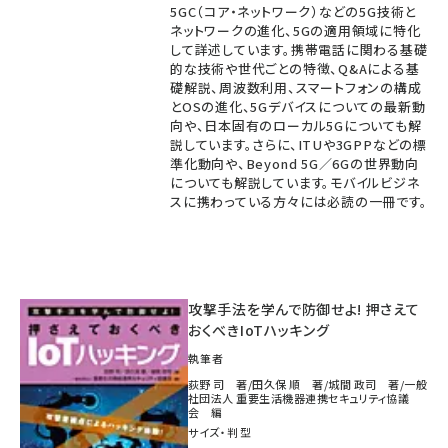
5GC（コア・ネットワーク）などの5G技術と
ネットワークの進化、5Gの適用領域に特化
して詳述しています。携帯電話に関わる基礎
的な技術や世代ごとの特徴、Q&Aによる基
礎解説、周波数利用、スマートフォンの構成
とOSの進化、5Gデバイスについての最新動
向や、日本固有のローカル5Gについても解
説しています。さらに、ITUや3GPPなどの標
準化動向や、Beyond 5G／6Gの世界動向
についても解説しています。モバイルビジネ
スに携わっている方々には必読の一冊です。
攻撃手法を学んで防御せよ! 押さえて
おくべきIoTハッキング
執筆者
荻野 司 著/田久保 順 著/城間 政司 著/一般
社団法人 重要生活機器連携セキュリティ協議
会 編
サイズ・判型