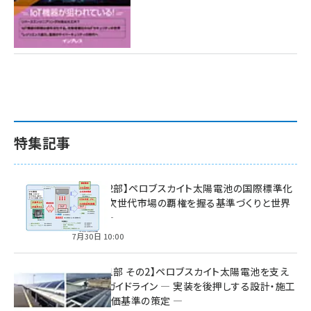
特集記事
特集【第2部】ペロブスカイト太陽電池の国際標準化
戦略 ― 次世代市場の覇権を握る基準づくりと世界
の動向 ―
7月30日 10:00
特集【第1部 その2】ペロブスカイト太陽電池を支え
る2つのガイドライン ― 実装を後押しする設計・施工
方針と評価基準の策定 ―