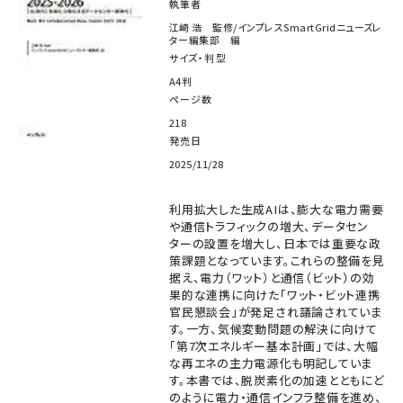
執筆者
江崎 浩 監修/インプレスSmartGridニューズレ
ター編集部 編
サイズ・判型
A4判
ページ数
218
発売日
2025/11/28
利用拡大した生成AIは、膨大な電力需要
や通信トラフィックの増大、データセン
ターの設置を増大し、日本では重要な政
策課題となっています。これらの整備を見
据え、電力（ワット）と通信（ビット）の効
果的な連携に向けた「ワット・ビット連携
官民懇談会」が発足され議論されていま
す。一方、気候変動問題の解決に向けて
「第7次エネルギー基本計画」では、大幅
な再エネの主力電源化も明記していま
す。本書では、脱炭素化の加速とともにど
のように電力・通信インフラ整備を進め、