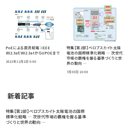
PoEによる直流給電：IEEE
特集【第2部】ペロブスカイト太陽
802.3af/802.3atからUPOEまで
電池の国際標準化戦略 ― 次世代
市場の覇権を握る基準づくりと世
2013年11月1日 0:00
界の動向 ―
7月30日 10:00
新着記事
特集【第2部】ペロブスカイト太陽電池の国際
標準化戦略 ― 次世代市場の覇権を握る基準
づくりと世界の動向 ―