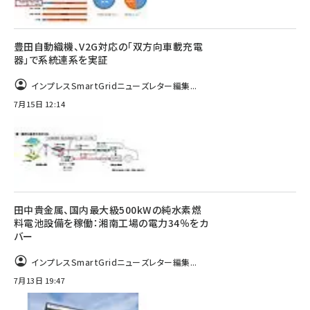
豊田自動織機、V2G対応の「双方向車載充電
器」で系統連系を実証
インプレスSmartGridニューズレター編集...
7月15日 12:14
田中貴金属、国内最大級500kWの純水素燃
料電池設備を稼働：湘南工場の電力34％をカ
バー
インプレスSmartGridニューズレター編集...
7月13日 19:47