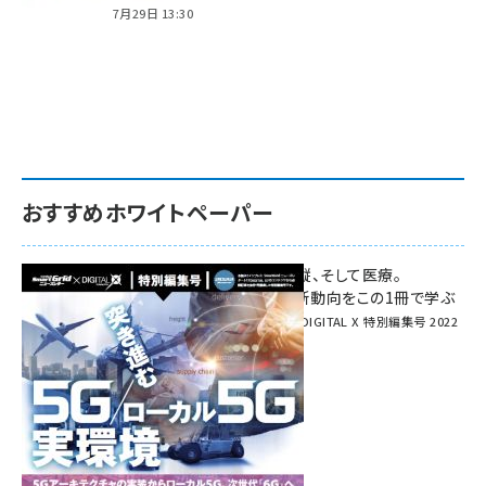
7月29日 13:30
おすすめホワイトペーパー
環境対策、建機の遠隔操縦、そして医療。
次世代通信規格「5G」最新動向をこの1冊で学ぶ
SmartGrid ニューズレター × DIGITAL X 特別編集号 2022
Summer