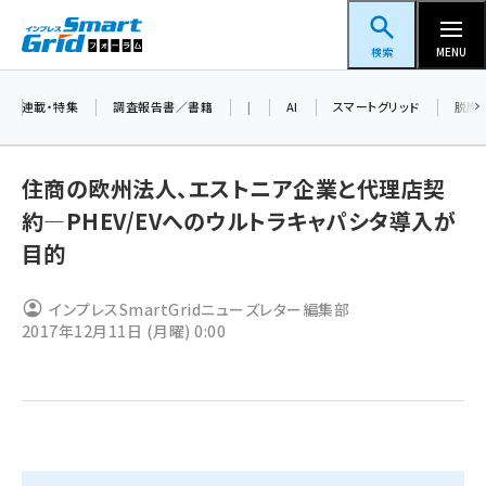
メ
スマートグリッドフォーラム
イ
検索
MENU
ン
コ
連載・特集
調査報告書／書籍
|
AI
スマートグリッド
脱炭
ン
テ
住商の欧州法人、エストニア企業と代理店契
ン
約―PHEV/EVへのウルトラキャパシタ導入が
ツ
蓄電池 (390)
目的
に
新井 (350)
移
インプレスSmartGridニューズレター編集部
動
ペロブスカイト (332)
2017年12月11日 (月曜) 0:00
新井宏征 (286)
ngn (272)
大串 (216)
aitras (180)