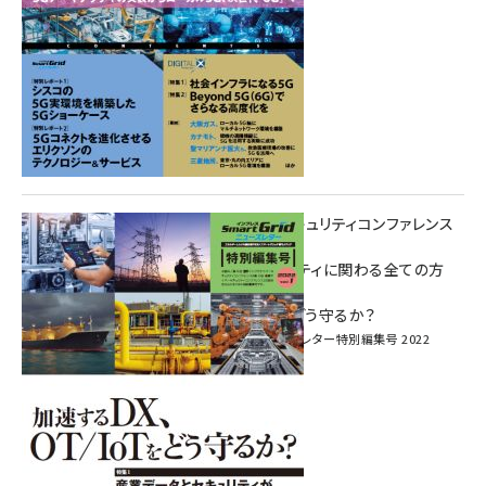
重要インフラサイバーセキュリティコンファレンス
特別電子版！
― 産業サイバーセキュリティに関わる全ての方
へ！ ―
加速するDX、OT/IoTをどう守るか？
インプレス SmartGridニューズレター特別編集号 2022
Vol.1