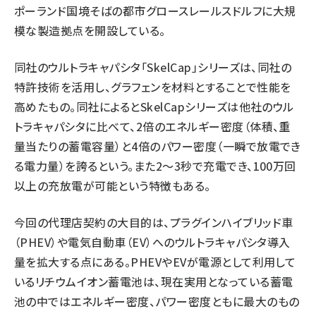
ポーランド国境そばの都市グロースレールスドルフに大規
模な製造拠点を開設している。
同社のウルトラキャパシタ「SkelCap」シリーズは、同社の
特許技術を活用し、グラフェンを材料とすることで性能を
高めたもの。同社によるとSkelCapシリーズは他社のウル
トラキャパシタに比べて、2倍のエネルギー密度（体積、重
量当たりの蓄電容量）と4倍のパワー密度（一瞬で放電でき
る電力量）を誇るという。また2～3秒で充電でき、100万回
以上の充放電が可能という特徴もある。
今回の代理店契約の大目的は、プラグインハイブリッド車
（PHEV）や電気自動車（EV）へのウルトラキャパシタ導入
量を拡大する点にある。PHEVやEVが電源として利用して
いるリチウムイオン蓄電池は、現在実用となっている蓄電
池の中ではエネルギー密度、パワー密度ともに最大のもの