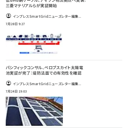
低GHG銅ケーブル、アマゾン物流拠点へ実装：
三菱マテリアルらが実証開始
インプレスSmartGridニューズレター編集...
7月28日 9:27
パシフィックコンサル、ペロブスカイト太陽電
池実証が完了：堤防法面での有効性を確認
インプレスSmartGridニューズレター編集...
7月24日 19:03