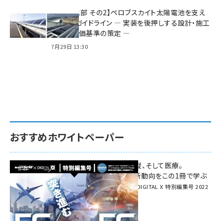
特集【第1部 その2】ペロブスカイト太陽電池を支え
る2つのガイドライン ― 実装を後押しする設計・施工
方針と評価基準の策定 ―
7月29日 13:30
おすすめホワイトペーパー
環境対策、建機の遠隔操縦、そして医療。
次世代通信規格「5G」最新動向をこの1冊で学ぶ
SmartGrid ニューズレター × DIGITAL X 特別編集号 2022
Summer