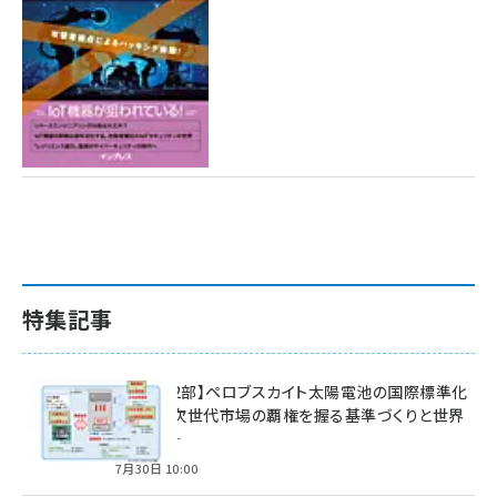
特集記事
特集【第2部】ペロブスカイト太陽電池の国際標準化
戦略 ― 次世代市場の覇権を握る基準づくりと世界
の動向 ―
7月30日 10:00