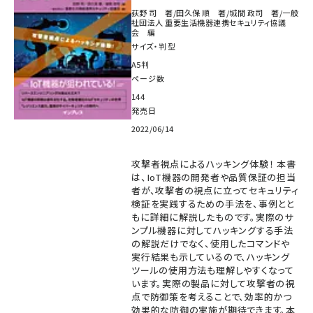
荻野 司 著/田久保 順 著/城間 政司 著/一般
社団法人 重要生活機器連携セキュリティ協議
会 編
サイズ・判型
A5判
ページ数
144
発売日
2022/06/14
攻撃者視点によるハッキング体験！ 本書
は、IoT機器の開発者や品質保証の担当
者が、攻撃者の視点に立ってセキュリティ
検証を実践するための手法を、事例とと
もに詳細に解説したものです。実際のサ
ンプル機器に対してハッキングする手法
の解説だけでなく、使用したコマンドや
実行結果も示しているので、ハッキング
ツールの使用方法も理解しやすくなって
います。実際の製品に対して攻撃者の視
点で防御策を考えることで、効率的かつ
効果的な防御の実施が期待できます。本