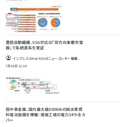
豊田自動織機、V2G対応の「双方向車載充電
器」で系統連系を実証
インプレスSmartGridニューズレター編集...
7月15日 12:14
田中貴金属、国内最大級500kWの純水素燃
料電池設備を稼働：湘南工場の電力34％をカ
バー