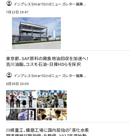
インプレスSmartGridニューズレター編集...
7月13日 19:47
東京都、SAF原料の廃食用油回収を加速へ！
吉川油脂、コスモ石油・日揮HDらを採択
インプレスSmartGridニューズレター編集...
6月30日 10:00
川崎重工、播磨工場に国内屈指の「液化水素
関連機器試験設備」を整備、2027年度始動