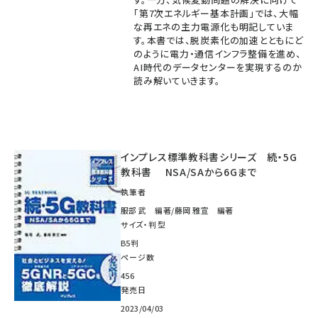
「第7次エネルギー基本計画」では、大幅
な再エネの主力電源化も明記していま
す。本書では、脱炭素化の加速とともにど
のように電力・通信インフラ整備を進め、
AI時代のデータセンターを実現するのか
読み解いていきます。
インプレス標準教科書シリーズ 続・5G
教科書 NSA/SAから6Gまで
執筆者
服部 武 編著/藤岡 雅宣 編著
サイズ・判型
B5判
ページ数
456
発売日
2023/04/03