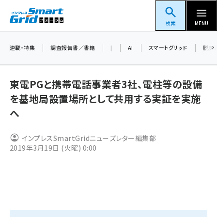
メ
スマートグリッドフォーラム
イ
検索
MENU
ン
コ
連載・特集
調査報告書／書籍
|
AI
スマートグリッド
脱炭
ン
テ
東電PGと携帯電話事業者3社、電柱等の設備
ン
を基地局設置場所として共用する実証を実施
ツ
蓄電池 (377)
へ
に
新井 (344)
移
インプレスSmartGridニューズレター編集部
動
ペロブスカイト (325)
2019年3月19日 (火曜) 0:00
新井宏征 (277)
ngn (262)
大串 (210)
aitras (176)