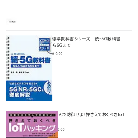
インプレス標準教科書シリーズ 続・5G教科書
NSA/SAから6Gまで
2023年4月3日 0:00
攻撃手法を学んで防御せよ! 押さえておくべきIoT
ハッキング
2022年6月14日 0:00