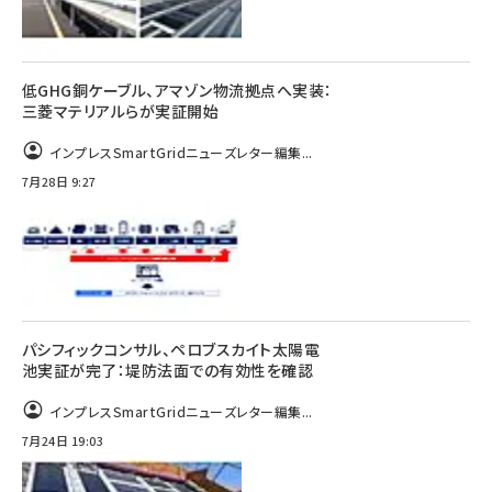
低GHG銅ケーブル、アマゾン物流拠点へ実装：
三菱マテリアルらが実証開始
インプレスSmartGridニューズレター編集...
7月28日 9:27
パシフィックコンサル、ペロブスカイト太陽電
池実証が完了：堤防法面での有効性を確認
インプレスSmartGridニューズレター編集...
7月24日 19:03