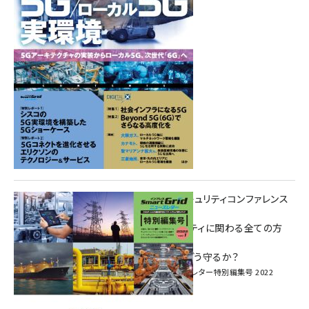
重要インフラサイバーセキュリティコンファレンス
特別電子版！
― 産業サイバーセキュリティに関わる全ての方
へ！ ―
加速するDX、OT/IoTをどう守るか？
インプレス SmartGridニューズレター特別編集号 2022
Vol.1