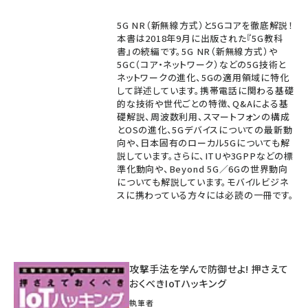
5G NR（新無線方式）と5Gコアを徹底解説！
本書は2018年9月に出版された『5G教科
書』の続編です。5G NR（新無線方式）や
5GC（コア・ネットワーク）などの5G技術と
ネットワークの進化、5Gの適用領域に特化
して詳述しています。携帯電話に関わる基礎
的な技術や世代ごとの特徴、Q&Aによる基
礎解説、周波数利用、スマートフォンの構成
とOSの進化、5Gデバイスについての最新動
向や、日本固有のローカル5Gについても解
説しています。さらに、ITUや3GPPなどの標
準化動向や、Beyond 5G／6Gの世界動向
についても解説しています。モバイルビジネ
スに携わっている方々には必読の一冊です。
攻撃手法を学んで防御せよ! 押さえて
おくべきIoTハッキング
執筆者