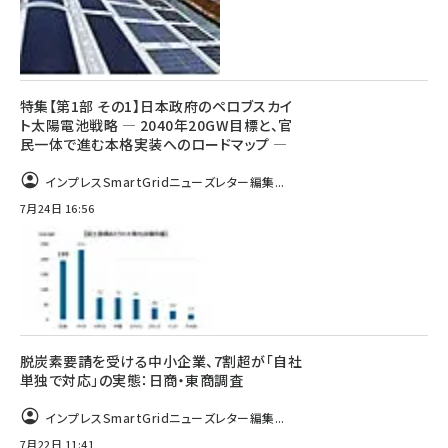
特集【第1部 その1】日本政府のペロブスカイ
ト太陽電池戦略 ― 2040年20GW目標と、官
民一体で進む本格実装へのロードマップ ―
インプレスSmartGridニューズレター編集...
7月24日 16:56
脱炭素要請を受ける中小企業、7割超が「自社
単独で対応」の実態：日商・東商調査
インプレスSmartGridニューズレター編集...
7月22日 11:41