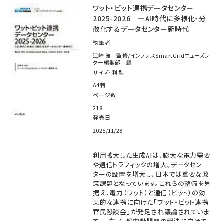
ワット・ビット連携データセンター
2025-2026 ―AI時代に多様化・分
散化するデータセンター新時代―
執筆者
江崎 浩 監修/インプレスSmartGridニューズレ
ター編集部 編
サイズ・判型
A4判
ページ数
218
発売日
2025/11/28
利用拡大した生成AIは、膨大な電力需要
や通信トラフィックの増大、データセン
ターの設置を増大し、日本では重要な政
策課題となっています。これらの整備を見
据え、電力（ワット）と通信（ビット）の効
果的な連携に向けた「ワット・ビット連携
官民懇談会」が発足され議論されていま
す。一方、気候変動問題の解決に向けて