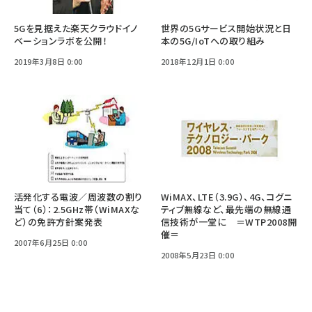
5Gを見据えた楽天クラウドイノ
世界の5Gサービス開始状況と日
ベーションラボを公開！
本の5G/IoTへの取り組み
2019年3月8日 0:00
2018年12月1日 0:00
活発化する電波／周波数の割り
WiMAX、LTE（3.9G）、4G、コグニ
当て（6）：2.5GHz帯（WiMAXな
ティブ無線など、最先端の無線通
ど）の免許方針案発表
信技術が一堂に ＝WTP2008開
催＝
2007年6月25日 0:00
2008年5月23日 0:00