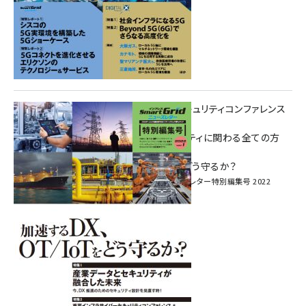
重要インフラサイバーセキュリティコンファレンス
特別電子版！
― 産業サイバーセキュリティに関わる全ての方
へ！ ―
加速するDX、OT/IoTをどう守るか？
インプレス SmartGridニューズレター特別編集号 2022
Vol.1