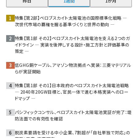
昨日
1週間
1か月
特集【第2部】ペロブスカイト太陽電池の国際標準化戦略 ―
次世代市場の覇権を握る基準づくりと世界の動向 ―
特集【第1部 その2】ペロブスカイト太陽電池を支える2つのガ
イドライン ― 実装を後押しする設計・施工方針と評価基準の
策定 ―
低GHG銅ケーブル、アマゾン物流拠点へ実装：三菱マテリアル
らが実証開始
特集【第1部 その1】日本政府のペロブスカイト太陽電池戦略
― 2040年20GW目標と、官民一体で進む本格実装へのロー
ドマップ ―
パシフィックコンサル、ペロブスカイト太陽電池実証が完了：堤
防法面での有効性を確認
脱炭素要請を受ける中小企業、7割超が「自社単独で対応」の