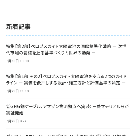
新着記事
特集【第2部】ペロブスカイト太陽電池の国際標準化戦略 ― 次世
代市場の覇権を握る基準づくりと世界の動向 ―
7月30日 10:00
特集【第1部 その2】ペロブスカイト太陽電池を支える2つのガイド
ライン ― 実装を後押しする設計・施工方針と評価基準の策定 ―
7月29日 13:30
低GHG銅ケーブル、アマゾン物流拠点へ実装：三菱マテリアルらが
実証開始
7月28日 9:27