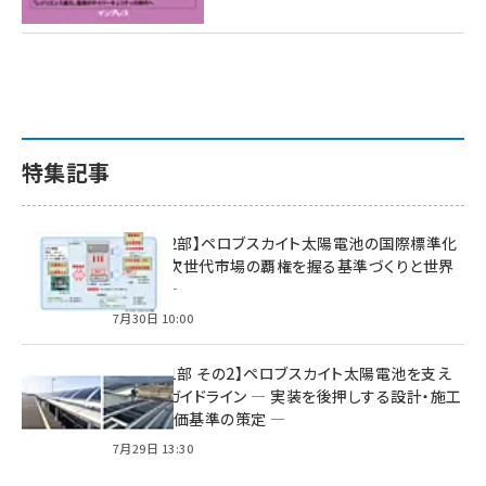
特集記事
特集【第2部】ペロブスカイト太陽電池の国際標準化
戦略 ― 次世代市場の覇権を握る基準づくりと世界
の動向 ―
7月30日 10:00
特集【第1部 その2】ペロブスカイト太陽電池を支え
る2つのガイドライン ― 実装を後押しする設計・施工
方針と評価基準の策定 ―
7月29日 13:30