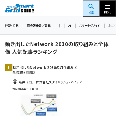
メ
スマートグリッドフォーラム
イ
検索
MENU
ン
コ
連載・特集
調査報告書／書籍
|
AI
スマートグリッド
脱炭
ン
テ
動き出したNetwork 2030の取り組みと全体
ン
像 人気記事ランキング
ツ
蓄電池 (409)
に
動き出したNetwork 2030の取り組みと
新井 (365)
移
全体像《前編》
動
ペロブスカイト (345)
新井 宏征 株式会社スタイリッシュ・アイデア ...
新井宏征 (301)
2020年6月5日 0:00
ngn (285)
大串 (226)
aitras (192)