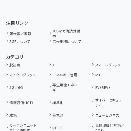
注目リンク
メルマガ購読受付
報告書／書籍
中
SGFについて
広告出稿について
カテゴリ
脱炭素
AI
スマートグリッド
マイクログリッド
エネルギー管理
IoT
再生可能エネル
5G／6G
EV（BEV）
ギー
サイバーセキュリ
情報通信（ICT）
標準化
ティ
政策
蓄電池
ニュービジネス
カーボンニュート
気候温暖化対策／
RE100
ラル／脱炭素
COP