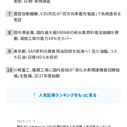
実態：日商・東商調査
豊田自動織機、V2G対応の「双方向車載充電器」で系統連系を
実証
田中貴金属、国内最大級500kWの純水素燃料電池設備を稼
働：湘南工場の電力34％をカバー
東京都、SAF原料の廃食用油回収を加速へ！ 吉川油脂、コス
モ石油・日揮HDらを採択
川崎重工、播磨工場に国内屈指の「液化水素関連機器試験設
備」を整備、2027年度始動
人気記事ランキングをもっと見る
SGFトップ
動き出したNetwork 2030の取り組みと全体像 人気記事ランキング