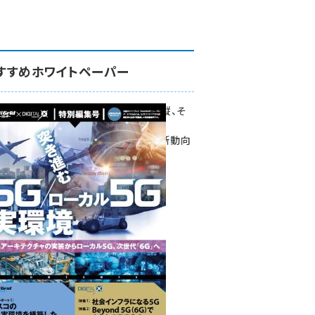
すすめホワイトペーパー
環境対策、建機の遠隔操縦、そ
して医療。
次世代通信規格「5G」最新動向
をこの1冊で学ぶ
SmartGrid ニューズレター ×
DIGITAL X 特別編集号 2022
Summer