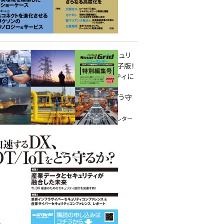
重要インフラサイバーセキュリ
ティコンファレンス特別電子版！
― 産業サイバーセキュリティに
関わる全ての方へ！ ―
加速するDX、OT/IoTをどう守
るか？
インプレス SmartGridニューズレター
特別編集号 2022 Vol.1