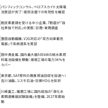
パシフィックコンサル、ペロブスカイト太陽電
池実証が完了：堤防法面での有効性を確認
脱炭素要請を受ける中小企業、7割超が「自
社単独で対応」の実態：日商・東商調査
豊田自動織機、V2G対応の「双方向車載充
電器」で系統連系を実証
田中貴金属、国内最大級500kWの純水素燃
料電池設備を稼働：湘南工場の電力34％を
カバー
東京都、SAF原料の廃食用油回収を加速へ！
吉川油脂、コスモ石油・日揮HDらを採択
川崎重工、播磨工場に国内屈指の「液化水
素関連機器試験設備」を整備、2027年度始
動