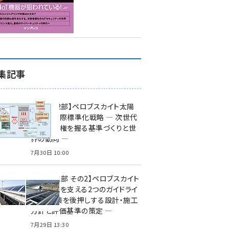
集記事
特集【第2部】ペロブスカイト太陽
電池の国際標準化戦略 ― 次世代
市場の覇権を握る基準づくりと世
界の動向 ―
7月30日 10:00
特集【第1部 その2】ペロブスカイト
太陽電池を支える2つのガイドライ
ン ― 実装を後押しする設計・施工
方針と評価基準の策定 ―
7月29日 13:30