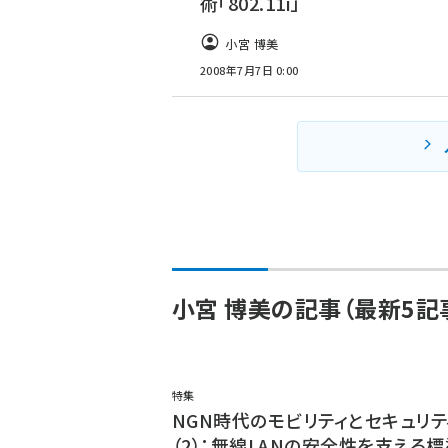
術「802.11i」
小宮 博美
2008年7月7日 0:00
小宮 博美の記事（最新5記
特集
NGN時代のモビリティとセキュリテ
（2）：無線LANの安全性を支える