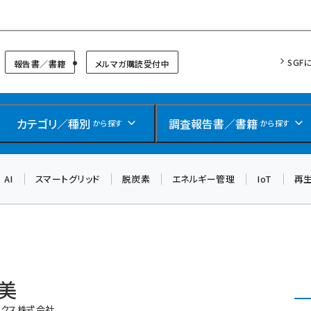
リッドフォーラム
SGF
報告書／書籍
メルマガ購読受付中
カテゴリ／種別
調査報告書／書籍
から探す
から探す
AI
スマートグリッド
脱炭素
エネルギー管理
IoT
再
博美
ークス株式会社