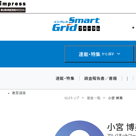
メ
イ
エネルギー
スマートグ
ン
IoT・AI
コ
製品導入
ン
Web担当者
EC担当者
テ
連載・特集
から探す
企業IT
ン
ソフト開発
DCクラウド
ツ
連載・特集
調査報告書／書籍
|
研究・調査
に
ドローン
移
教育講座
SGFトップ
著者一覧
小宮 博美
動
パ
ン
小宮 
く
アルバネットワ