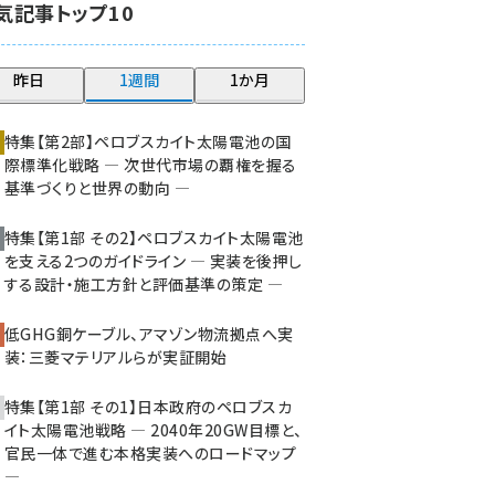
気記事トップ10
大串 (223)
aitras (186)
昨日
1週間
1か月
タンデム (150)
特集【第2部】ペロブスカイト太陽電池の国
際標準化戦略 ― 次世代市場の覇権を握る
基準づくりと世界の動向 ―
特集【第1部 その2】ペロブスカイト太陽電池
を支える2つのガイドライン ― 実装を後押し
する設計・施工方針と評価基準の策定 ―
低GHG銅ケーブル、アマゾン物流拠点へ実
装：三菱マテリアルらが実証開始
特集【第1部 その1】日本政府のペロブスカ
イト太陽電池戦略 ― 2040年20GW目標と、
官民一体で進む本格実装へのロードマップ
―