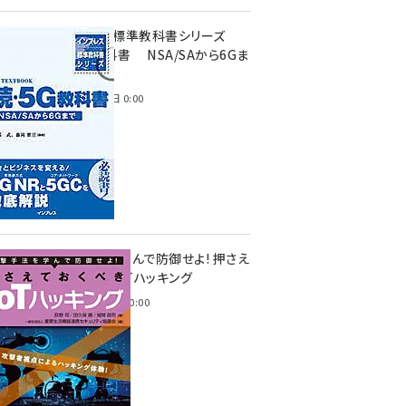
インプレス標準教科書シリーズ
続・5G教科書 NSA/SAから6Gま
で
2023年4月3日 0:00
攻撃手法を学んで防御せよ! 押さえ
ておくべきIoTハッキング
2022年6月14日 0:00