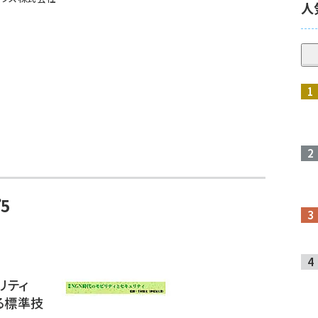
人
5
リティ
る標準技