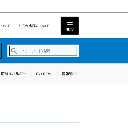
について
広告出稿について
MENU
生可能エネルギー
EV（BEV）
情報通信（ICT）
標準化
サイバ
蓄電池 (403)
新井 (362)
ペロブスカイト (340)
新井宏征 (296)
ngn (280)