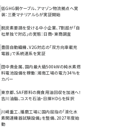
低GHG銅ケーブル、アマゾン物流拠点へ実
装：三菱マテリアルらが実証開始
脱炭素要請を受ける中小企業、7割超が「自
社単独で対応」の実態：日商・東商調査
豊田自動織機、V2G対応の「双方向車載充
電器」で系統連系を実証
田中貴金属、国内最大級500kWの純水素燃
料電池設備を稼働：湘南工場の電力34％を
カバー
東京都、SAF原料の廃食用油回収を加速へ！
吉川油脂、コスモ石油・日揮HDらを採択
川崎重工、播磨工場に国内屈指の「液化水
素関連機器試験設備」を整備、2027年度始
動