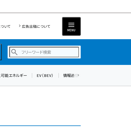
について
広告出稿について
MENU
生可能エネルギー
EV（BEV）
情報通信（ICT）
標準化
サイバ
蓄電池 (390)
新井 (350)
ペロブスカイト (332)
新井宏征 (286)
ngn (272)