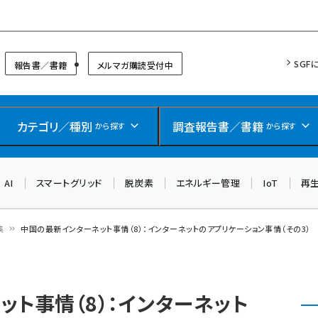
リッドフォーラム
SGF
報告書／書籍
メルマガ購読受付中
カテゴリ／種別
調査報告書／書籍
から探す
から探す
AI
スマートグリッド
脱炭素
エネルギー管理
IoT
再
集
中国の最新インターネット事情（8）：インターネットのアプリケーション事情（その3）
ト事情（8）：インターネット