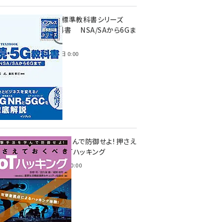
インプレス標準教科書シリーズ
続・5G教科書 NSA/SAから6Gま
で
2023年4月3日 0:00
攻撃手法を学んで防御せよ! 押さえ
ておくべきIoTハッキング
2022年6月14日 0:00