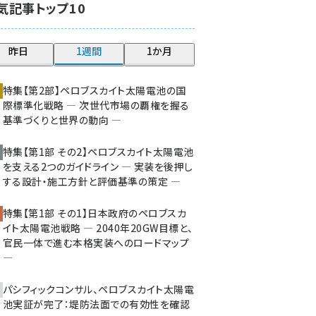
気記事トップ10
大串 (216)
aitras (180)
昨日
1週間
1か月
タンデム (145)
特集【第2部】ペロブスカイト太陽電池の国
際標準化戦略 ― 次世代市場の覇権を握る
基準づくりと世界の動向 ―
特集【第1部 その2】ペロブスカイト太陽電池
を支える2つのガイドライン ― 実装を後押し
する設計・施工方針と評価基準の策定 ―
特集【第1部 その1】日本政府のペロブスカ
イト太陽電池戦略 ― 2040年20GW目標と、
官民一体で進む本格実装へのロードマップ
―
パシフィックコンサル、ペロブスカイト太陽電
池実証が完了：堤防法面での有効性を確認