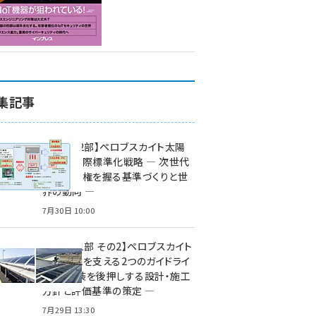
集記事
特集【第2部】ペロブスカイト太陽
電池の国際標準化戦略 ― 次世代
市場の覇権を握る基準づくりと世
界の動向 ―
7月30日 10:00
特集【第1部 その2】ペロブスカイト
太陽電池を支える2つのガイドライ
ン ― 実装を後押しする設計・施工
方針と評価基準の策定 ―
7月29日 13:30