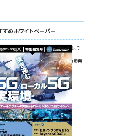
すすめホワイトペーパー
環境対策、建機の遠隔操縦、そ
して医療。
次世代通信規格「5G」最新動向
をこの1冊で学ぶ
SmartGrid ニューズレター ×
DIGITAL X 特別編集号 2022
Summer