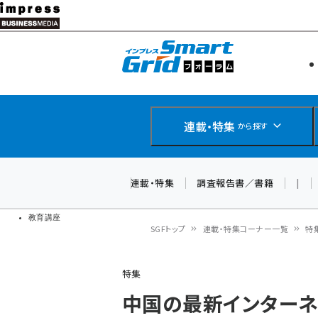
メ
イ
エネルギー
スマートグ
ン
IoT・AI
コ
製品導入
ン
Web担当者
EC担当者
テ
連載・特集
から探す
企業IT
ン
ソフト開発
DCクラウド
ツ
連載・特集
調査報告書／書籍
|
研究・調査
に
ドローン
移
教育講座
SGFトップ
連載・特集コーナー一覧
特
動
パ
特集
ン
中国の最新インターネッ
く