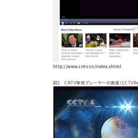
http://www.cntv.cn/index.shtml
図2 CNTV専用プレーヤーの画面（CCTVReg