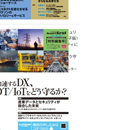
重要インフラサイバーセキュリ
ティコンファレンス特別電子版！
― 産業サイバーセキュリティに
関わる全ての方へ！ ―
加速するDX、OT/IoTをどう守
るか？
インプレス SmartGridニューズレター
特別編集号 2022 Vol.1