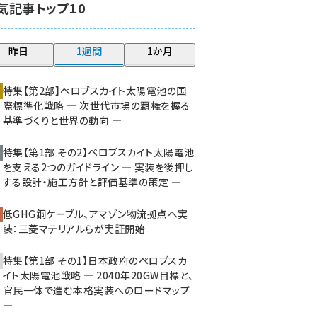
気記事トップ10
大串 (234)
aitras (200)
昨日
1週間
1か月
タンデム (161)
特集【第2部】ペロブスカイト太陽電池の国
際標準化戦略 ― 次世代市場の覇権を握る
基準づくりと世界の動向 ―
特集【第1部 その2】ペロブスカイト太陽電池
を支える2つのガイドライン ― 実装を後押し
する設計・施工方針と評価基準の策定 ―
低GHG銅ケーブル、アマゾン物流拠点へ実
装：三菱マテリアルらが実証開始
特集【第1部 その1】日本政府のペロブスカ
イト太陽電池戦略 ― 2040年20GW目標と、
官民一体で進む本格実装へのロードマップ
―