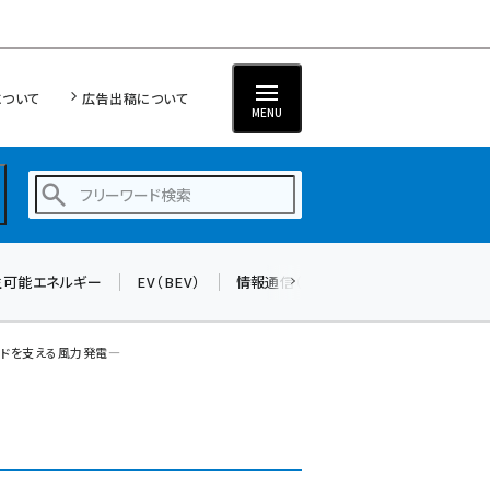
について
広告出稿について
MENU
生可能エネルギー
EV（BEV）
情報通信（ICT）
標準化
サイバ
蓄電池 (416)
新井 (371)
ッドを支える風力発電―
ペロブスカイト (353)
新井宏征 (313)
ngn (294)