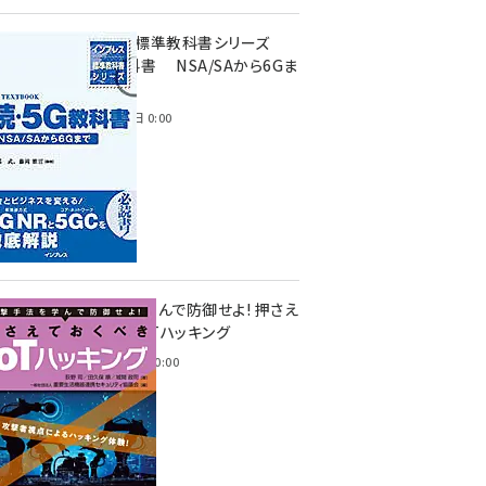
インプレス標準教科書シリーズ
続・5G教科書 NSA/SAから6Gま
で
2023年4月3日 0:00
攻撃手法を学んで防御せよ! 押さえ
ておくべきIoTハッキング
2022年6月14日 0:00