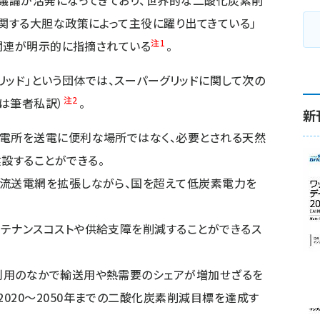
議論が活発になってきており、世界的な二酸化炭素削
関する大胆な政策によって主役に躍り出てきている」
注1
関連が明示的に指摘されている
。
リッド」という団体では、スーパーグリッドに関して次の
注2
は筆者私訳）
。
新
発電所を送電に便利な場所ではなく、必要とされる天然
設することができる。
交流送電網を拡張しながら、国を超えて低炭素電力を
ンテナンスコストや供給支障を削減することができるス
利用のなかで輸送用や熱需要のシェアが増加せざるを
020〜2050年までの二酸化炭素削減目標を達成す