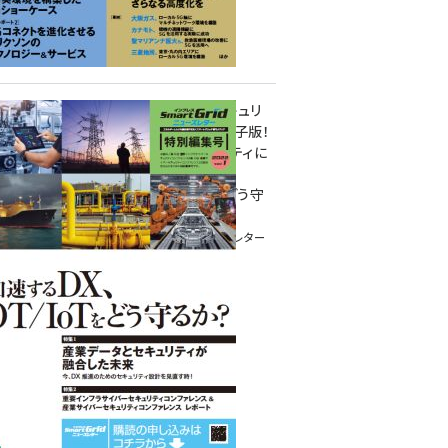
重要インフラサイバーセキュリ
ティコンファレンス特別電子版！
― 産業サイバーセキュリティに
関わる全ての方へ！ ―
加速するDX、OT/IoTをどう守
るか？
インプレス SmartGridニューズレター
特別編集号 2022 Vol.1