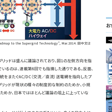
お
admap to the Supergrid Technology”, Mar.2014. 図中文は
リッドは盛んに議論されており、図1の左側方向を指
いるのは、連載第6回でも指摘した通りである。反面、
統をまたぐAC/DC（交流／直流）送電網を指向したプ
グリッドが現状の種々の制度的な制約のためか、小規
るためか、日本ではほとんど議論の俎上に上っていな