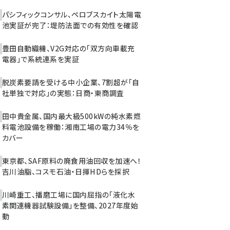
パシフィックコンサル、ペロブスカイト太陽電
池実証が完了：堤防法面での有効性を確認
豊田自動織機、V2G対応の「双方向車載充
電器」で系統連系を実証
脱炭素要請を受ける中小企業、7割超が「自
社単独で対応」の実態：日商・東商調査
田中貴金属、国内最大級500kWの純水素燃
料電池設備を稼働：湘南工場の電力34％を
カバー
東京都、SAF原料の廃食用油回収を加速へ！
吉川油脂、コスモ石油・日揮HDらを採択
川崎重工、播磨工場に国内屈指の「液化水
素関連機器試験設備」を整備、2027年度始
動