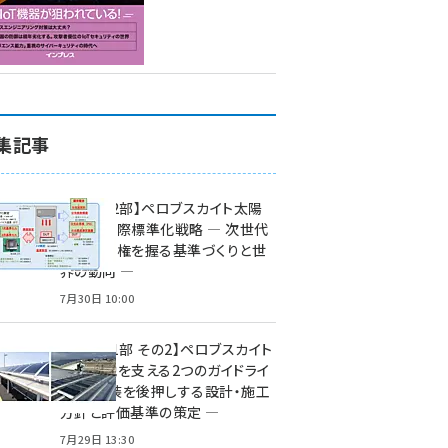
集記事
特集【第2部】ペロブスカイト太陽
電池の国際標準化戦略 ― 次世代
市場の覇権を握る基準づくりと世
界の動向 ―
7月30日 10:00
特集【第1部 その2】ペロブスカイト
太陽電池を支える2つのガイドライ
ン ― 実装を後押しする設計・施工
方針と評価基準の策定 ―
7月29日 13:30