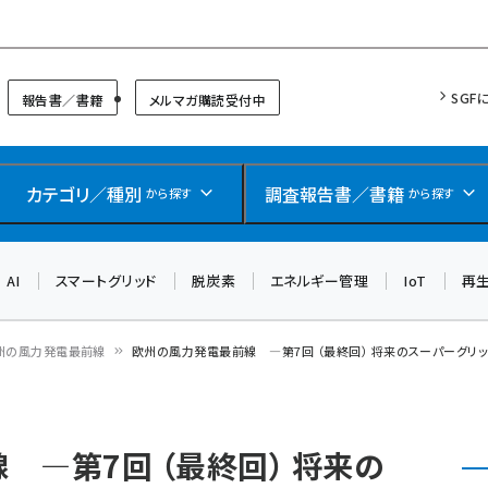
リッドフォーラム
SGF
報告書／書籍
メルマガ購読受付中
カテゴリ／種別
調査報告書／書籍
から探す
から探す
AI
スマートグリッド
脱炭素
エネルギー管理
IoT
再
州の風力発電最前線
欧州の風力発電最前線 ―第7回 （最終回） 将来のスーパーグリ
 ―第7回 （最終回） 将来の