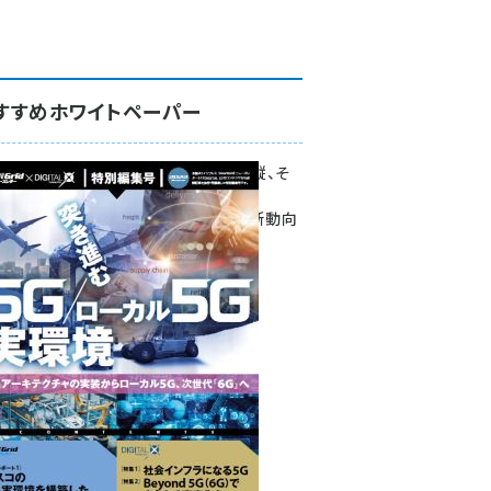
すすめホワイトペーパー
環境対策、建機の遠隔操縦、そ
して医療。
次世代通信規格「5G」最新動向
をこの1冊で学ぶ
SmartGrid ニューズレター ×
DIGITAL X 特別編集号 2022
Summer