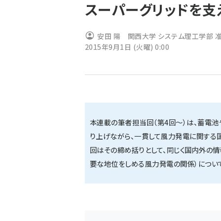
スーパーグリッドを支
ず
安田 陽 関西大学 システム理工学部 
2015年9月1日 (火曜) 0:00
本連載の筆者担当回（第4回〜）は、蓄電池
り上げながら、一貫して風力発電に関する
回はその締め括りとして、同じく国内外の情
要な地位をしめる風力発電の関係）につい