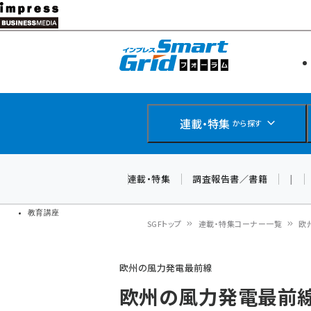
メ
イ
エネルギー
スマートグ
ン
IoT・AI
コ
製品導入
ン
Web担当者
EC担当者
テ
連載・特集
から探す
企業IT
ン
ソフト開発
DCクラウド
ツ
連載・特集
調査報告書／書籍
|
研究・調査
に
ドローン
移
教育講座
SGFトップ
連載・特集コーナー一覧
欧
動
パ
欧州の風力発電最前線
ン
欧州の風力発電最前線
く