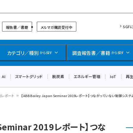
リッドフォーラム
SGF
報告書／書籍
メルマガ購読受付中
カテゴリ／種別
調査報告書／書籍
から探す
から探す
AI
スマートグリッド
脱炭素
エネルギー管理
IoT
再
別レポート
【ABB Bailey Japan Seminar 2019レポート】つながっていない制御
n Seminar 2019レポート】つな