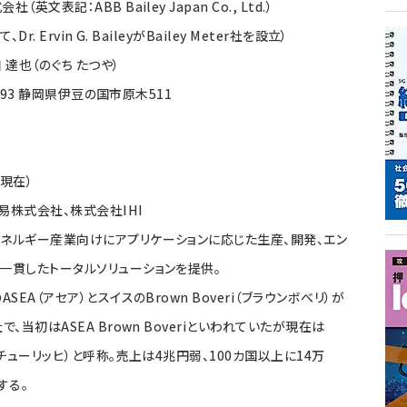
英文表記：ABB Bailey Japan Co., Ltd.）
r. Ervin G. BaileyがBailey Meter社を設立）
達也（のぐち たつや）
2193 静岡県伊豆の国市原木511
日現在）
易株式会社、株式会社IHI
エネルギー産業向けにアプリケーションに応じた生産、開発、エン
一貫したトータルソリューションを提供。
SEA（アセア）とスイスのBrown Boveri（ブラウンボべリ）が
で、当初はASEA Brown Boveriといわれていたが現在は
・チューリッヒ）と呼称。売上は4兆円弱、100カ国以上に14万
する。