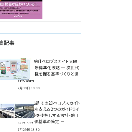
集記事
特集【第2部】ペロブスカイト太陽
電池の国際標準化戦略 ― 次世代
市場の覇権を握る基準づくりと世
界の動向 ―
7月30日 10:00
特集【第1部 その2】ペロブスカイト
太陽電池を支える2つのガイドライ
ン ― 実装を後押しする設計・施工
方針と評価基準の策定 ―
7月29日 13:30