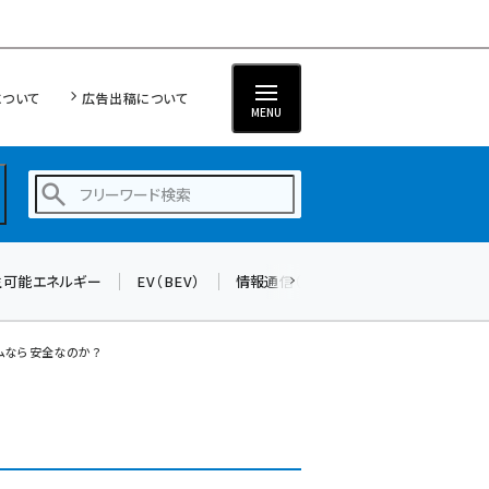
について
広告出稿について
MENU
生可能エネルギー
EV（BEV）
情報通信（ICT）
標準化
サイバ
蓄電池 (409)
新井 (365)
システムなら安全なのか？
ペロブスカイト (345)
新井宏征 (301)
ngn (285)