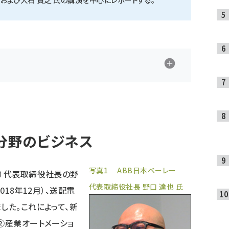
分野のビジネス
写真1 ABB日本ベーレー
1）代表取締役社長の野
代表取締役社長 野口 達也 氏
2018年12月）、送配電
した。これによって、新
②産業オートメーショ