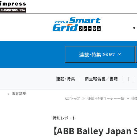
メ
イ
エネルギー
スマートグ
ン
IoT・AI
コ
製品導入
ン
Web担当者
EC担当者
テ
連載・特集
から探す
企業IT
ン
ソフト開発
DCクラウド
ツ
連載・特集
調査報告書／書籍
|
研究・調査
に
ドローン
移
教育講座
SGFトップ
連載・特集コーナー一覧
特
動
パ
特別レポート
ン
【ABB Bailey Japa
く