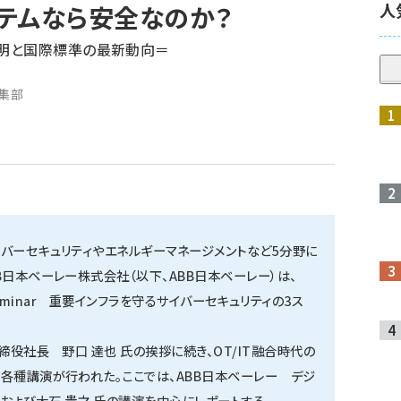
人
テムなら安全なのか？
明と国際標準の最新動向＝
編集部
バーセキュリティやエネルギーマネージメントなど5分野に
B日本ベーレー株式会社（以下、ABB日本ベーレー）は、
pan Seminar 重要インフラを守るサイバーセキュリティの3ス
締役社長 野口 達也 氏の挨拶に続き、OT/IT融合時代の
各種講演が行われた。ここでは、ABB日本ベーレー デジ
および大石 貴之 氏の講演を中心にレポートする。