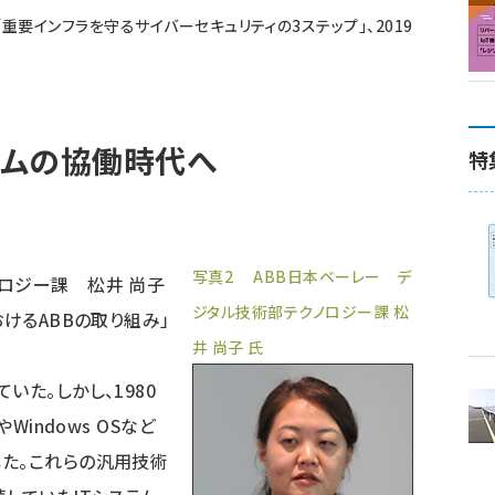
 2019「重要インフラを守るサイバーセキュリティの3ステップ」、2019
テムの協働時代へ
特
写真2 ABB日本ベーレー デ
ロジー課 松井 尚子
ジタル技術部テクノロジー課 松
おけるABBの取り組み」
井 尚子 氏
。
いた。しかし、1980
Windows OSなど
た。これらの汎用技術