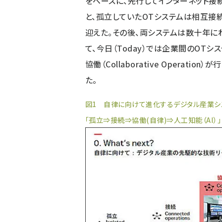
をベースに、先行してインターネット接続
と、孤立していたOTシステムは相互接
迎えた。その後、両システムは数十年に
て、今日（Today）では企業間のOTシ
協働（Collaborative Operatio
た。
図1 自律に向けて進化するデジタル産業シ
「孤立⇒接続⇒協働(自律)⇒人工知能（AI）」