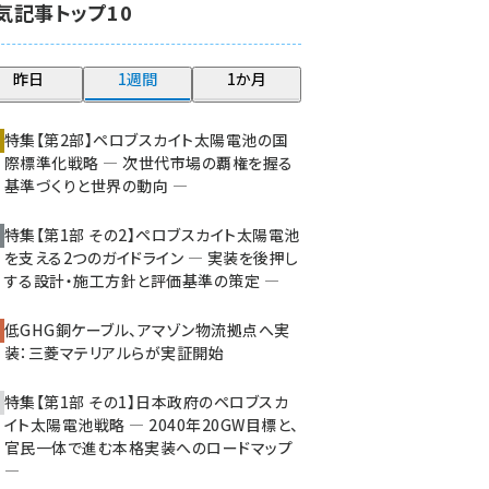
気記事トップ10
大串 (226)
aitras (192)
昨日
1週間
1か月
タンデム (154)
特集【第2部】ペロブスカイト太陽電池の国
際標準化戦略 ― 次世代市場の覇権を握る
基準づくりと世界の動向 ―
特集【第1部 その2】ペロブスカイト太陽電池
を支える2つのガイドライン ― 実装を後押し
する設計・施工方針と評価基準の策定 ―
低GHG銅ケーブル、アマゾン物流拠点へ実
装：三菱マテリアルらが実証開始
特集【第1部 その1】日本政府のペロブスカ
イト太陽電池戦略 ― 2040年20GW目標と、
官民一体で進む本格実装へのロードマップ
―