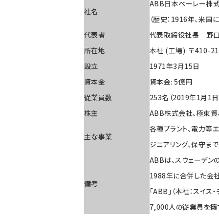
ABB日本ベーレー株式会社（
社名
（歴史：1916年、米国にて、D
代表者
代表取締役社長 野口 
所在地
本社 (工場) 〒410-
設立
1971年3月15日
資本金
資本金: 5億円
従業員数
253名（2019年1月1
株主
ABB株式会社、極東貿
各種プラント、電力等
主な事業
ジニアリング、保守まで
ABBは、スウェーデンのA
1988年に合併した会社
備考
「ABB」（本社：スイス
7,000人の従業員を擁