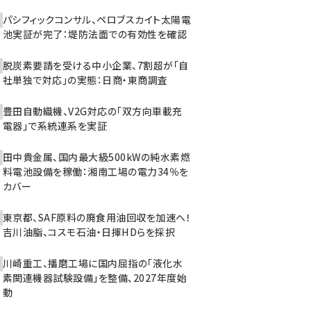
パシフィックコンサル、ペロブスカイト太陽電
池実証が完了：堤防法面での有効性を確認
脱炭素要請を受ける中小企業、7割超が「自
社単独で対応」の実態：日商・東商調査
豊田自動織機、V2G対応の「双方向車載充
電器」で系統連系を実証
田中貴金属、国内最大級500kWの純水素燃
料電池設備を稼働：湘南工場の電力34％を
カバー
東京都、SAF原料の廃食用油回収を加速へ！
吉川油脂、コスモ石油・日揮HDらを採択
川崎重工、播磨工場に国内屈指の「液化水
素関連機器試験設備」を整備、2027年度始
動