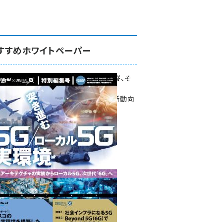
すすめホワイトペーパー
環境対策、建機の遠隔操縦、そ
して医療。
次世代通信規格「5G」最新動向
をこの1冊で学ぶ
SmartGrid ニューズレター ×
DIGITAL X 特別編集号 2022
Summer