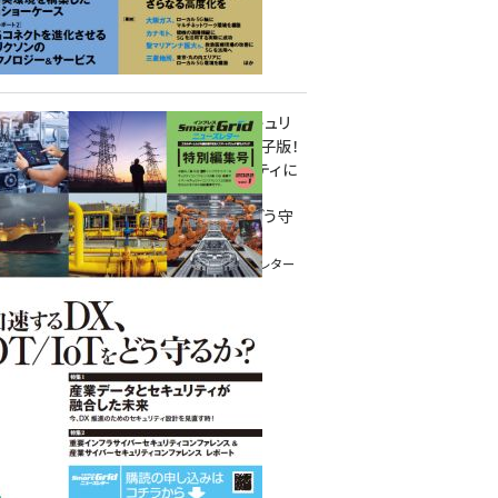
重要インフラサイバーセキュリ
ティコンファレンス特別電子版！
― 産業サイバーセキュリティに
関わる全ての方へ！ ―
加速するDX、OT/IoTをどう守
るか？
インプレス SmartGridニューズレター
特別編集号 2022 Vol.1