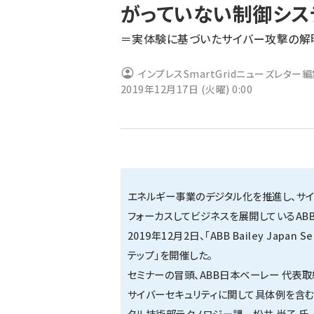
がっていない制御シス
ず
＝実体験に基づいたサイバー攻撃の解
インプレスSmartGridニューズレター
2019年12月17日 (火曜) 0:00
エネルギー事業のデジタル化を推進し、サイ
フォーカスしてビジネスを展開しているAB
2019年12月2日、「ABB Bailey Ja
テップ」を開催した。
セミナーの冒頭、ABB日本ベーレー 代表取
サイバーセキュリティに関して具体例を含む
タル技術部テクノロジー課 松井 尚子 氏、