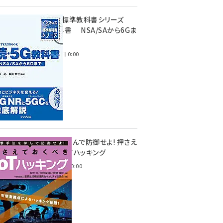
インプレス標準教科書シリーズ
続・5G教科書 NSA/SAから6Gま
で
2023年4月3日 0:00
攻撃手法を学んで防御せよ! 押さえ
ておくべきIoTハッキング
2022年6月14日 0:00