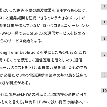
GHz帯といった免許不要の周波数帯を使用するものには、
ストと開発期間を圧縮できるという大きなメリットが
整備はまだ進んでいない。
京セラコミュニケーションシ
PWAの一種であるSIGFOXの通信サービスを始める
からのサービス開始となる。
ng Term Evolution）を基にしたものもある。これ
で利用することを想定して通信速度を落としたり、通信に
ュールのコストを下げ、消費電力量を抑えたものであ
許が必要だが、携帯電話通信事業者の基地局を流用で
大きな利点がある。
ェイは、無免許LPWAの利点と、全国規模の通信が可能
るものと言える。無免許LPWAで狭い範囲の無線ネット