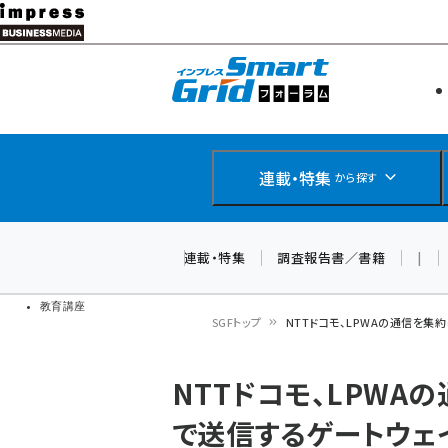
メ
イ
エネルギー
スマートグ
ン
IoT・AI
コ
製品導入
ン
Web担当者
EC担当者
テ
連載・特集
から探す
企業IT
ン
ソフト開発
DCクラウド
ツ
連載・特集
調査報告書／書籍
|
研究・調査
に
ドローン
移
教育講座
SGFトップ
NTTドコモ、LPWAの通信を集
動
パ
NTTドコモ、LPWA
ン
で送信するゲートウェ
く