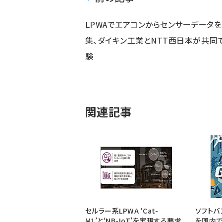
LPWAでエアコンからセンサーデータ
集、ダイキン工業とNTT西日本が共同
験
関連記事
セルラー系LPWA ‘Cat-
ソフトバ
M1’と‘NB-IoT’を実現する要求
を国内