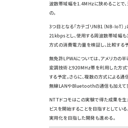
波数帯域幅を1.4MHzに狭めること
の。
3つ目となる「カテゴリNB1（NB-IoT
21kbpsとし、使用する周波数帯域幅も
方式の消費電力量を検証し、比較する予
無免許LPWAについては、アメリカの半導
変調技術と920MHz帯を利用した方
する予定。さらに、複数の方式による通
無線LANやBluetoothの通信も加え
NTTドコモはこの実験で得た成果を生か
ビスを開始することを目指すとしている
実用化を目指した開発も進める。