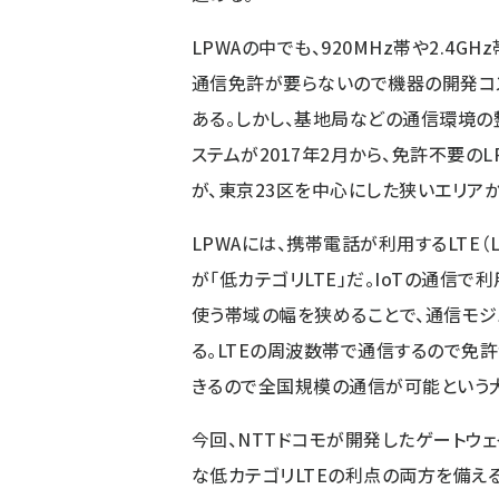
LPWAの中でも、920MHz帯や2.4
通信免許が要らないので機器の開発コ
ある。しかし、基地局などの通信環境の
ステムが2017年2月から、免許不要のL
が、
東京23区を中心にした狭いエリア
LPWAには、携帯電話が利用するLTE（Lo
が「低カテゴリLTE」だ。IoTの通信
使う帯域の幅を狭めることで、通信モジ
る。LTEの周波数帯で通信するので免
きるので全国規模の通信が可能という
今回、NTTドコモが開発したゲートウ
な低カテゴリLTEの利点の両方を備え