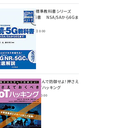
インプレス標準教科書シリーズ
続・5G教科書 NSA/SAから6Gま
で
2023年4月3日 0:00
攻撃手法を学んで防御せよ! 押さえ
ておくべきIoTハッキング
2022年6月14日 0:00