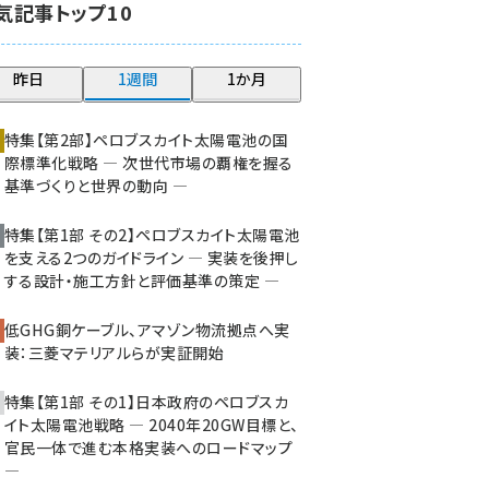
気記事トップ10
大串 (223)
aitras (186)
昨日
1週間
1か月
タンデム (150)
特集【第2部】ペロブスカイト太陽電池の国
際標準化戦略 ― 次世代市場の覇権を握る
基準づくりと世界の動向 ―
特集【第1部 その2】ペロブスカイト太陽電池
を支える2つのガイドライン ― 実装を後押し
する設計・施工方針と評価基準の策定 ―
低GHG銅ケーブル、アマゾン物流拠点へ実
装：三菱マテリアルらが実証開始
特集【第1部 その1】日本政府のペロブスカ
イト太陽電池戦略 ― 2040年20GW目標と、
官民一体で進む本格実装へのロードマップ
―