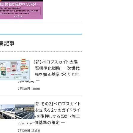
集記事
特集【第2部】ペロブスカイト太陽
電池の国際標準化戦略 ― 次世代
市場の覇権を握る基準づくりと世
界の動向 ―
7月30日 10:00
特集【第1部 その2】ペロブスカイト
太陽電池を支える2つのガイドライ
ン ― 実装を後押しする設計・施工
方針と評価基準の策定 ―
7月29日 13:30