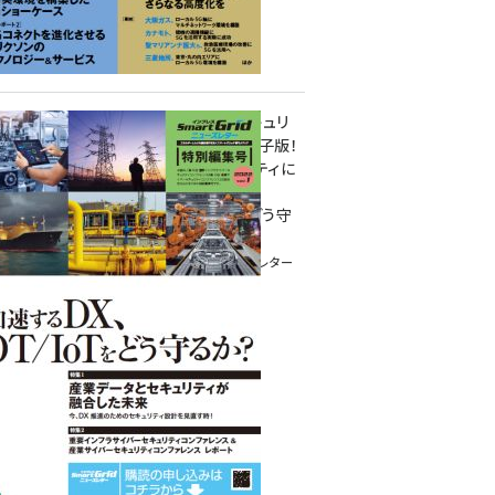
重要インフラサイバーセキュリ
ティコンファレンス特別電子版！
― 産業サイバーセキュリティに
関わる全ての方へ！ ―
加速するDX、OT/IoTをどう守
るか？
インプレス SmartGridニューズレター
特別編集号 2022 Vol.1