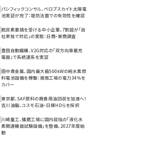
パシフィックコンサル、ペロブスカイト太陽電
池実証が完了：堤防法面での有効性を確認
脱炭素要請を受ける中小企業、7割超が「自
社単独で対応」の実態：日商・東商調査
豊田自動織機、V2G対応の「双方向車載充
電器」で系統連系を実証
田中貴金属、国内最大級500kWの純水素燃
料電池設備を稼働：湘南工場の電力34％を
カバー
東京都、SAF原料の廃食用油回収を加速へ！
吉川油脂、コスモ石油・日揮HDらを採択
川崎重工、播磨工場に国内屈指の「液化水
素関連機器試験設備」を整備、2027年度始
動