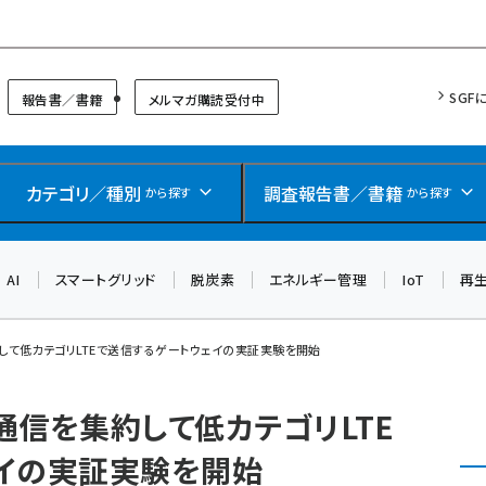
リッドフォーラム
SGF
報告書／書籍
メルマガ購読受付中
カテゴリ／種別
調査報告書／書籍
から探す
から探す
AI
スマートグリッド
脱炭素
エネルギー管理
IoT
再
約して低カテゴリLTEで送信するゲートウェイの実証実験を開始
の通信を集約して低カテゴリLTE
イの実証実験を開始