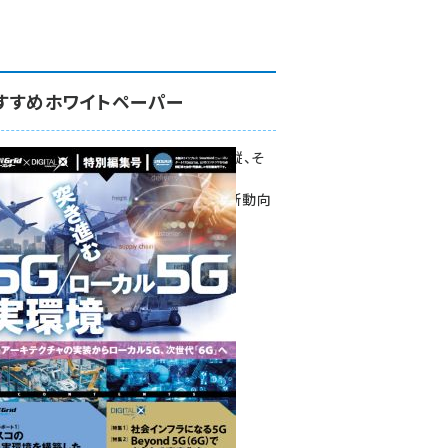
すすめホワイトペーパー
環境対策、建機の遠隔操縦、そ
して医療。
次世代通信規格「5G」最新動向
をこの1冊で学ぶ
SmartGrid ニューズレター ×
DIGITAL X 特別編集号 2022
Summer