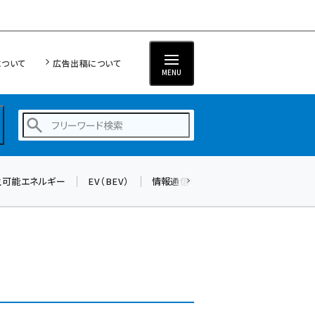
について
広告出稿について
MENU
生可能エネルギー
EV（BEV）
情報通信（ICT）
標準化
サイバ
蓄電池 (403)
新井 (362)
ペロブスカイト (340)
新井宏征 (296)
ngn (280)