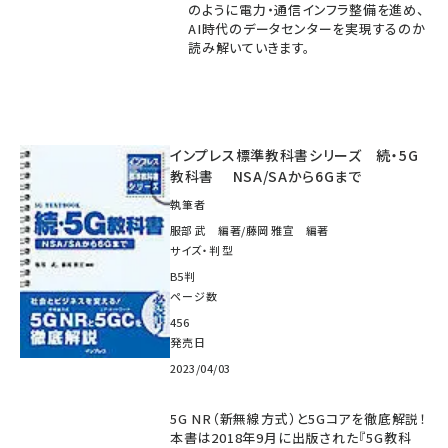
のように電力・通信インフラ整備を進め、
AI時代のデータセンターを実現するのか
読み解いていきます。
インプレス標準教科書シリーズ 続・5G
教科書 NSA/SAから6Gまで
執筆者
服部 武 編著/藤岡 雅宣 編著
サイズ・判型
B5判
ページ数
456
発売日
2023/04/03
5G NR（新無線方式）と5Gコアを徹底解説！
本書は2018年9月に出版された『5G教科