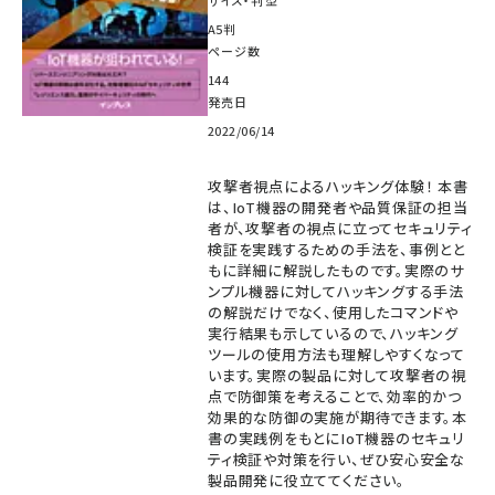
A5判
ページ数
144
発売日
2022/06/14
攻撃者視点によるハッキング体験！ 本書
は、IoT機器の開発者や品質保証の担当
者が、攻撃者の視点に立ってセキュリティ
検証を実践するための手法を、事例とと
もに詳細に解説したものです。実際のサ
ンプル機器に対してハッキングする手法
の解説だけでなく、使用したコマンドや
実行結果も示しているので、ハッキング
ツールの使用方法も理解しやすくなって
います。実際の製品に対して攻撃者の視
点で防御策を考えることで、効率的かつ
効果的な防御の実施が期待できます。本
書の実践例をもとにIoT機器のセキュリ
ティ検証や対策を行い、ぜひ安心安全な
製品開発に役立ててください。