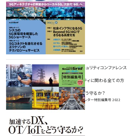
重要インフラサイバーセキュリティコンファレンス
特別電子版！
― 産業サイバーセキュリティに関わる全ての方
へ！ ―
加速するDX、OT/IoTをどう守るか？
インプレス SmartGridニューズレター特別編集号 2022
Vol.1