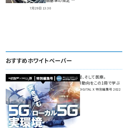
方針と評価基準の策定 ―
7月29日 13:30
おすすめホワイトペーパー
環境対策、建機の遠隔操縦、そして医療。
次世代通信規格「5G」最新動向をこの1冊で学ぶ
SmartGrid ニューズレター × DIGITAL X 特別編集号 2022
Summer