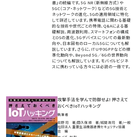
書』の続編です。5G NR（新無線方式）や
5GC（コア・ネットワーク）などの5G技術と
ネットワークの進化、5Gの適用領域に特化
して詳述しています。携帯電話に関わる基礎
的な技術や世代ごとの特徴、Q&Aによる基
礎解説、周波数利用、スマートフォンの構成
とOSの進化、5Gデバイスについての最新動
向や、日本固有のローカル5Gについても解
説しています。さらに、ITUや3GPPなどの標
準化動向や、Beyond 5G／6Gの世界動向
についても解説しています。モバイルビジネ
スに携わっている方々には必読の一冊です。
攻撃手法を学んで防御せよ! 押さえて
おくべきIoTハッキング
執筆者
荻野 司 著/田久保 順 著/城間 政司 著/一般
社団法人 重要生活機器連携セキュリティ協議
会 編
サイズ・判型