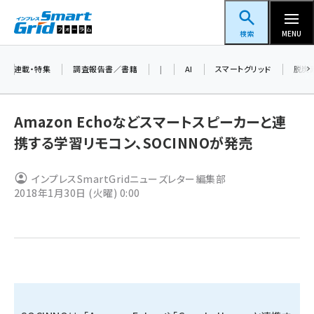
メ
スマートグリッドフォーラム
イ
検索
MENU
ン
コ
連載・特集
調査報告書／書籍
|
AI
スマートグリッド
脱炭
ン
テ
Amazon Echoなどスマートスピーカーと連
ン
携する学習リモコン、SOCINNOが発売
ツ
蓄電池 (382)
に
インプレスSmartGridニューズレター編集部
新井 (345)
移
2018年1月30日 (火曜) 0:00
動
ペロブスカイト (327)
新井宏征 (278)
ngn (265)
大串 (211)
aitras (177)