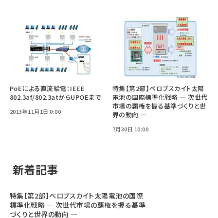
PoEによる直流給電：IEEE
特集【第2部】ペロブスカイト太陽
802.3af/802.3atからUPOEまで
電池の国際標準化戦略 ― 次世代
市場の覇権を握る基準づくりと世
2013年11月1日 0:00
界の動向 ―
7月30日 10:00
新着記事
特集【第2部】ペロブスカイト太陽電池の国際
標準化戦略 ― 次世代市場の覇権を握る基準
づくりと世界の動向 ―