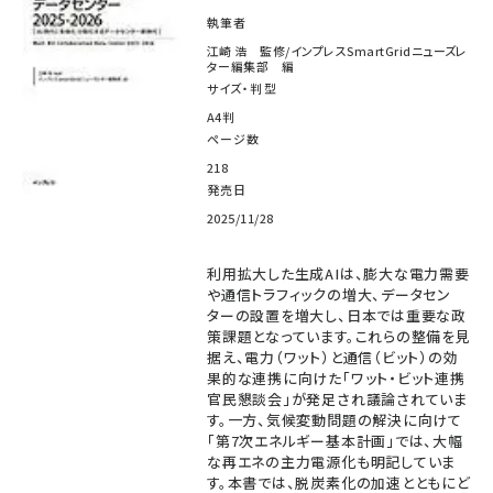
執筆者
江崎 浩 監修/インプレスSmartGridニューズレ
ター編集部 編
サイズ・判型
A4判
ページ数
218
発売日
2025/11/28
利用拡大した生成AIは、膨大な電力需要
や通信トラフィックの増大、データセン
ターの設置を増大し、日本では重要な政
策課題となっています。これらの整備を見
据え、電力（ワット）と通信（ビット）の効
果的な連携に向けた「ワット・ビット連携
官民懇談会」が発足され議論されていま
す。一方、気候変動問題の解決に向けて
「第7次エネルギー基本計画」では、大幅
な再エネの主力電源化も明記していま
す。本書では、脱炭素化の加速とともにど