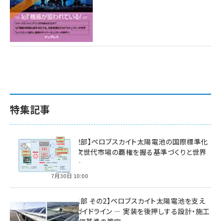
特集記事
特集【第2部】ペロブスカイト太陽電池の国際標準化
戦略 ― 次世代市場の覇権を握る基準づくりと世界
の動向 ―
7月30日 10:00
特集【第1部 その2】ペロブスカイト太陽電池を支え
る2つのガイドライン ― 実装を後押しする設計・施工