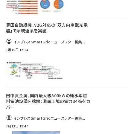
豊田自動織機、V2G対応の「双方向車載充電
器」で系統連系を実証
インプレスSmartGridニューズレター編集...
7月15日 12:14
田中貴金属、国内最大級500kWの純水素燃
料電池設備を稼働：湘南工場の電力34％をカ
バー
インプレスSmartGridニューズレター編集...
7月13日 19:47