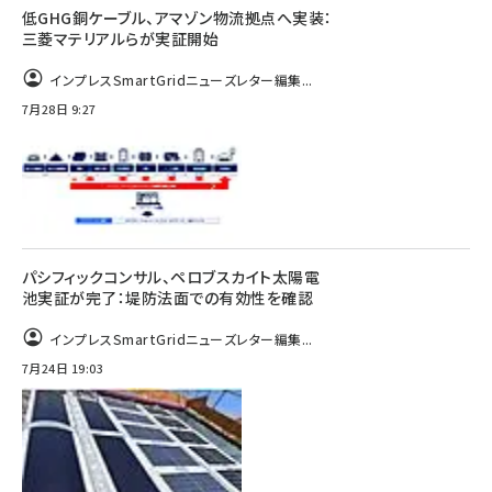
低GHG銅ケーブル、アマゾン物流拠点へ実装：
三菱マテリアルらが実証開始
インプレスSmartGridニューズレター編集...
7月28日 9:27
パシフィックコンサル、ペロブスカイト太陽電
池実証が完了：堤防法面での有効性を確認
インプレスSmartGridニューズレター編集...
7月24日 19:03