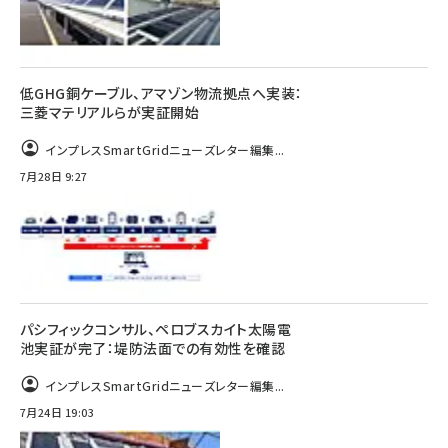
低GHG銅ケーブル、アマゾン物流拠点へ実装：
三菱マテリアルらが実証開始
インプレスSmartGridニューズレター編集...
7月28日 9:27
パシフィックコンサル、ペロブスカイト太陽電
池実証が完了：堤防法面での有効性を確認
インプレスSmartGridニューズレター編集...
7月24日 19:03