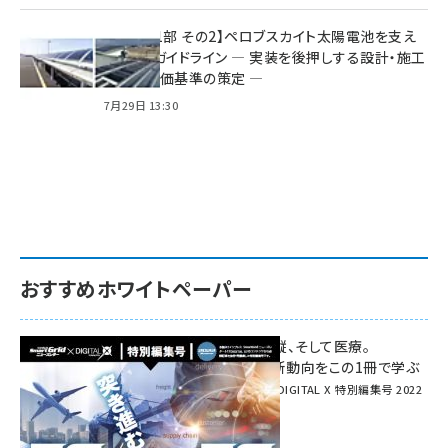
特集【第1部 その2】ペロブスカイト太陽電池を支え
る2つのガイドライン ― 実装を後押しする設計・施工
方針と評価基準の策定 ―
7月29日 13:30
おすすめホワイトペーパー
環境対策、建機の遠隔操縦、そして医療。
次世代通信規格「5G」最新動向をこの1冊で学ぶ
SmartGrid ニューズレター × DIGITAL X 特別編集号 2022
Summer