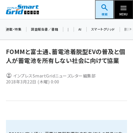
メ
スマートグリッドフォーラム
イ
検索
MENU
ン
コ
連載・特集
調査報告書／書籍
|
AI
スマートグリッド
脱炭
ン
テ
FOMMと富士通、蓄電池着脱型EVの普及と個
ン
人が蓄電池を所有しない社会に向けて協業
ツ
蓄電池 (401)
に
インプレスSmartGridニューズレター編集部
新井 (358)
移
2018年3月22日 (木曜) 0:00
動
ペロブスカイト (337)
新井宏征 (294)
ngn (279)
大串 (222)
aitras (185)