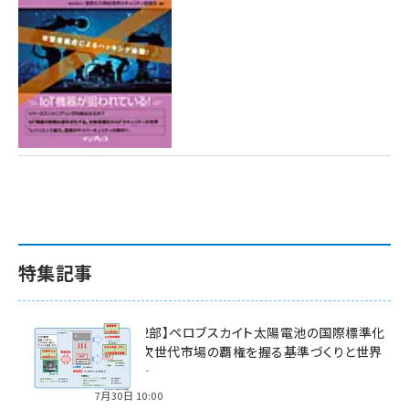
特集記事
特集【第2部】ペロブスカイト太陽電池の国際標準化
戦略 ― 次世代市場の覇権を握る基準づくりと世界
の動向 ―
7月30日 10:00