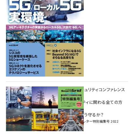
重要インフラサイバーセキュリティコンファレンス
特別電子版！
― 産業サイバーセキュリティに関わる全ての方
へ！ ―
加速するDX、OT/IoTをどう守るか？
インプレス SmartGridニューズレター特別編集号 2022
Vol.1