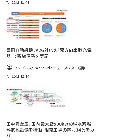
7月22日 11:41
豊田自動織機、V2G対応の「双方向車載充電
器」で系統連系を実証
インプレスSmartGridニューズレター編集...
7月15日 12:14
田中貴金属、国内最大級500kWの純水素燃
料電池設備を稼働：湘南工場の電力34％をカ
バー