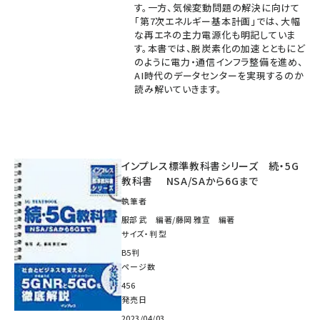
す。一方、気候変動問題の解決に向けて
「第7次エネルギー基本計画」では、大幅
な再エネの主力電源化も明記していま
す。本書では、脱炭素化の加速とともにど
のように電力・通信インフラ整備を進め、
AI時代のデータセンターを実現するのか
読み解いていきます。
インプレス標準教科書シリーズ 続・5G
教科書 NSA/SAから6Gまで
執筆者
服部 武 編著/藤岡 雅宣 編著
サイズ・判型
B5判
ページ数
456
発売日
2023/04/03