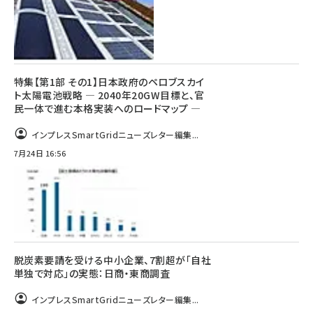
特集【第1部 その1】日本政府のペロブスカイ
ト太陽電池戦略 ― 2040年20GW目標と、官
民一体で進む本格実装へのロードマップ ―
インプレスSmartGridニューズレター編集...
7月24日 16:56
脱炭素要請を受ける中小企業、7割超が「自社
単独で対応」の実態：日商・東商調査
インプレスSmartGridニューズレター編集...