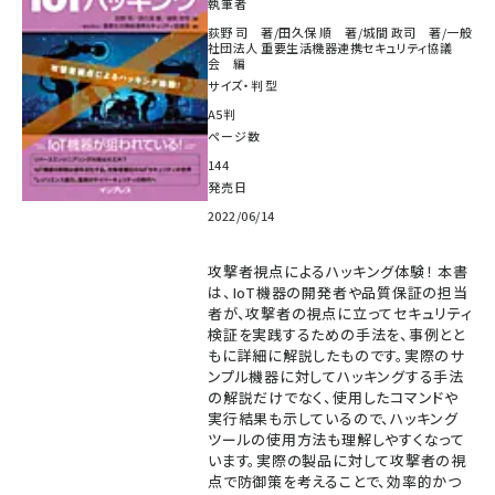
執筆者
荻野 司 著/田久保 順 著/城間 政司 著/一般
社団法人 重要生活機器連携セキュリティ協議
会 編
サイズ・判型
A5判
ページ数
144
発売日
2022/06/14
攻撃者視点によるハッキング体験！ 本書
は、IoT機器の開発者や品質保証の担当
者が、攻撃者の視点に立ってセキュリティ
検証を実践するための手法を、事例とと
もに詳細に解説したものです。実際のサ
ンプル機器に対してハッキングする手法
の解説だけでなく、使用したコマンドや
実行結果も示しているので、ハッキング
ツールの使用方法も理解しやすくなって
います。実際の製品に対して攻撃者の視
点で防御策を考えることで、効率的かつ