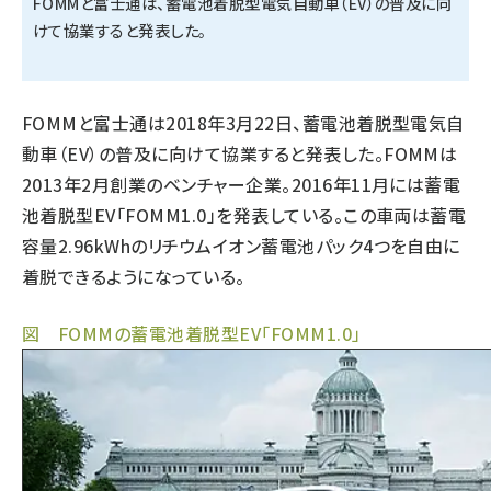
FOMMと富士通は、蓄電池着脱型電気自動車（EV）の普及に向
けて協業すると発表した。
タンデム (149)
FOMMと富士通は2018年3月22日、蓄電池着脱型電気自
動車（EV）の普及に向けて協業すると発表した。FOMMは
2013年2月創業のベンチャー企業。2016年11月には蓄電
池着脱型EV「FOMM1.0」を発表している。この車両は蓄電
容量2.96kWhのリチウムイオン蓄電池パック4つを自由に
着脱できるようになっている。
図 FOMMの蓄電池着脱型EV「FOMM1.0」