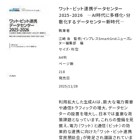
ワット・ビット連携データセンター
2025-2026 ―AI時代に多様化・分
散化するデータセンター新時代―
執筆者
江崎 浩 監修/インプレスSmartGridニューズレ
ター編集部 編
サイズ・判型
A4判
ページ数
218
発売日
2025/11/28
利用拡大した生成AIは、膨大な電力需要
や通信トラフィックの増大、データセン
ターの設置を増大し、日本では重要な政
策課題となっています。これらの整備を見
据え、電力（ワット）と通信（ビット）の効
果的な連携に向けた「ワット・ビット連携
官民懇談会」が発足され議論されていま