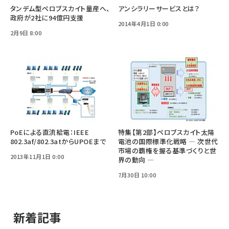
タンデム型ペロブスカイト量産へ、
アンシラリーサービスとは？
政府が2社に94億円支援
2014年4月1日 0:00
2月9日 8:00
PoEによる直流給電：IEEE
特集【第2部】ペロブスカイト太陽
802.3af/802.3atからUPOEまで
電池の国際標準化戦略 ― 次世代
市場の覇権を握る基準づくりと世
2013年11月1日 0:00
界の動向 ―
7月30日 10:00
新着記事