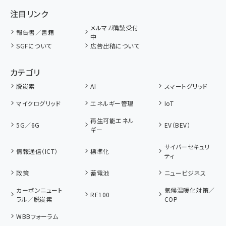
注目リンク
メルマガ購読受付
報告書／書籍
中
SGFについて
広告出稿について
カテゴリ
脱炭素
AI
スマートグリッド
マイクログリッド
エネルギー管理
IoT
再生可能エネル
5G／6G
EV（BEV）
ギー
サイバーセキュリ
情報通信（ICT）
標準化
ティ
政策
蓄電池
ニュービジネス
カーボンニュート
気候温暖化対策／
RE100
ラル／脱炭素
COP
WBBフォーラム