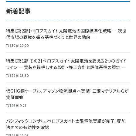
新着記事
特集【第2部】ペロブスカイト太陽電池の国際標準化戦略 ― 次世
代市場の覇権を握る基準づくりと世界の動向 ―
7月30日 10:00
特集【第1部 その2】ペロブスカイト太陽電池を支える2つのガイド
ライン ― 実装を後押しする設計・施工方針と評価基準の策定 ―
7月29日 13:30
低GHG銅ケーブル、アマゾン物流拠点へ実装：三菱マテリアルらが
実証開始
7月28日 9:27
パシフィックコンサル、ペロブスカイト太陽電池実証が完了：堤防
法面での有効性を確認
7月24日 19:03