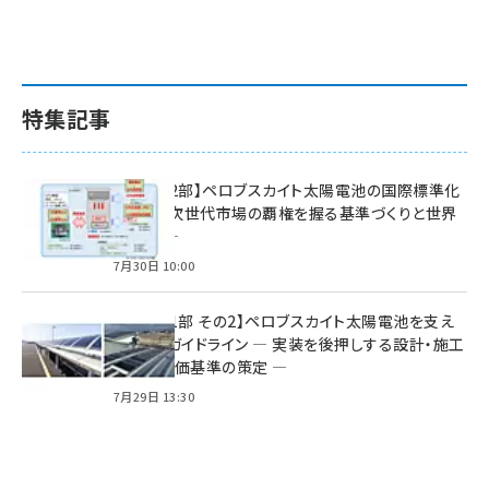
特集記事
特集【第2部】ペロブスカイト太陽電池の国際標準化
戦略 ― 次世代市場の覇権を握る基準づくりと世界
の動向 ―
7月30日 10:00
特集【第1部 その2】ペロブスカイト太陽電池を支え
る2つのガイドライン ― 実装を後押しする設計・施工
方針と評価基準の策定 ―
7月29日 13:30