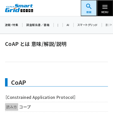
メ
スマートグリッドフォーラム
イ
検索
MENU
ン
コ
連載・特集
調査報告書／書籍
|
AI
スマートグリッド
脱炭
ン
テ
CoAP とは 意味/解説/説明
ン
ツ
蓄電池 (416)
に
新井 (371)
移
動
ペロブスカイト (353)
CoAP
新井宏征 (313)
ngn (294)
［Constrained Application Protocol］
大串 (234)
コープ
読み方
aitras (200)