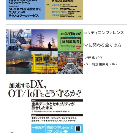
重要インフラサイバーセキュリティコンファレンス
特別電子版！
― 産業サイバーセキュリティに関わる全ての方
へ！ ―
加速するDX、OT/IoTをどう守るか？
インプレス SmartGridニューズレター特別編集号 2022
Vol.1