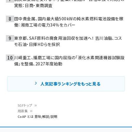
実態：日商・東商調査
田中貴金属、国内最大級500kWの純水素燃料電池設備を稼
働：湘南工場の電力34％をカバー
東京都、SAF原料の廃食用油回収を加速へ！ 吉川油脂、コス
モ石油・日揮HDらを採択
川崎重工、播磨工場に国内屈指の「液化水素関連機器試験設
備」を整備、2027年度始動
人気記事ランキングをもっと見る
SGFトップ
用語集
パ
CoAP とは 意味/解説/説明
ン