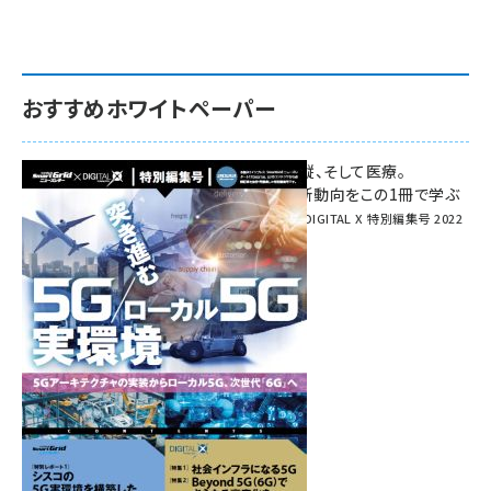
おすすめホワイトペーパー
環境対策、建機の遠隔操縦、そして医療。
次世代通信規格「5G」最新動向をこの1冊で学ぶ
SmartGrid ニューズレター × DIGITAL X 特別編集号 2022
Summer