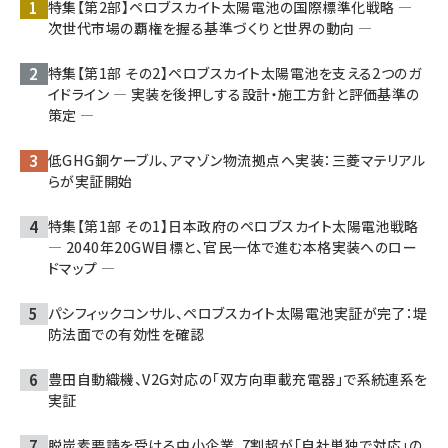
特集【第2部】ペロブスカイト太陽電池の国際標準化戦略 ―
次世代市場の覇権を握る基準づくりと世界の動向 ―
特集【第1部 その2】ペロブスカイト太陽電池を支える2つのガ
イドライン ― 実装を後押しする設計・施工方針と評価基準の
策定 ―
低GHG銅ケーブル、アマゾン物流拠点へ実装：三菱マテリアル
らが実証開始
特集【第1部 その1】日本政府のペロブスカイト太陽電池戦略
― 2040年20GW目標と、官民一体で進む本格実装へのロー
ドマップ ―
パシフィックコンサル、ペロブスカイト太陽電池実証が完了：堤
防法面での有効性を確認
豊田自動織機、V2G対応の「双方向車載充電器」で系統連系を
実証
脱炭素要請を受ける中小企業、7割超が「自社単独で対応」の