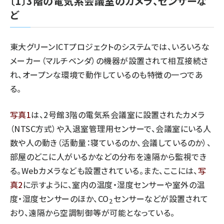
〔1〕3階の電気系会議室のカメラ、センサーな
ど
東大グリーンICTプロジェクトのシステムでは、いろいろな
メーカー（マルチベンダ）の機器が設置されて相互接続さ
れ、オープンな環境で動作しているのも特徴の一つであ
る。
写真1
は、2号館3階の電気系会議室に設置されたカメラ
（NTSC方式）や入退室管理用センサーで、会議室にいる人
数や人の動き（活動量：寝ているのか、会議しているのか）、
部屋のどこに人がいるかなどの分布を遠隔から監視でき
る。Webカメラなども設置されている。また、ここには、
写
真2
に示すように、室内の温度・湿度センサーや室外の温
度・湿度センサーのほか、CO
センサーなどが設置されて
2
おり、遠隔から空調制御等が可能となっている。