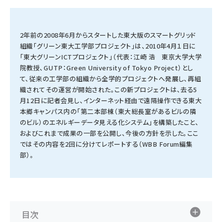
タンデム (145)
2年前の2008年6月からスタートした東大版のスマートグリッド
組織「グリーン東大工学部プロジェクト」は、2010年4月１日に
「東大グリーンICTプロジェクト」（代表：江崎 浩 東京大学大学
院教授、GUTP：Green University of Tokyo Project）とし
て、従来の工学部の組織から全学的プロジェクトへ発展し、再組
織されてその運営が開始された。この新プロジェクトは、去る5
月12日に記者会見し、インターネット経由で遠隔操作できる東大
本郷キャンパス内の「第二本部棟（東大総長室があるビルの隣
のビル）のエネルギーデータ見える化システム」を構築したこと、
およびこれまで成果の一部を公開し、今後の方針を示した。ここ
ではその内容を2回に分けてレポートする（WBB Forum編集
部）。
目次