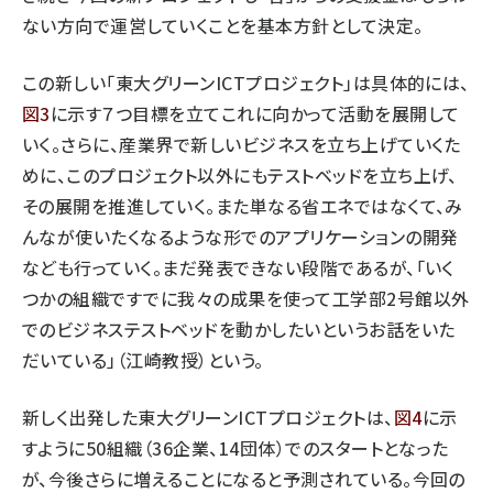
ない方向で運営していくことを基本方針として決定。
この新しい「東大グリーンICTプロジェクト」は具体的には、
図3
に示す７つ目標を立てこれに向かって活動を展開して
いく。さらに、産業界で新しいビジネスを立ち上げていくた
めに、このプロジェクト以外にもテストベッドを立ち上げ、
その展開を推進していく。また単なる省エネではなくて、み
んなが使いたくなるような形でのアプリケーションの開発
なども行っていく。まだ発表できない段階であるが、「いく
つかの組織ですでに我々の成果を使って工学部2号館以外
でのビジネステストベッドを動かしたいというお話をいた
だいている」（江崎教授）という。
新しく出発した東大グリーンICTプロジェクトは、
図4
に示
すように50組織（36企業、14団体）でのスタートとなった
が、今後さらに増えることになると予測されている。今回の