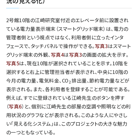
況の見える化）
2号館10階の江崎研究室付近のエレベータ前に設置され
ている電力量表示端末（スマートグリッド端末）は、電力の
管理者側という視点ではなく、利用者側に立ったインタ
フェースで、タッチパネルで操作ができる。
写真3
はスマート
グリッド端末の外観、
写真4
は
写真3
の画面の拡大を示す。
写真5
は、現在10階が選択されていることを示す。10階を
選択すると右上に管理担当者が表示され、中央に10階の
今月の電力量、電気料金、CO
排出量、節約電力量などが
2
表示される。また、各利用者を登録することが可能である。
例えば、すでに登録されている江崎先生のボタンを押す
（
写真6
）と、個別に江崎先生の部屋の空調や照明などの利
用状況のグラフなどが表示される。このような人にやさし
い「見える化システム」は、このプロジェクトの大きな魅力
の一つともなっている。