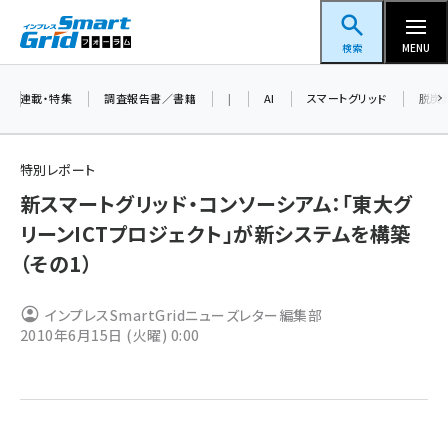
メ
スマートグリッドフォーラム
イ
検索
MENU
ン
コ
連載・特集
調査報告書／書籍
|
AI
スマートグリッド
脱炭
ン
テ
特別レポート
ン
新スマートグリッド・コンソーシアム：「東大グ
ツ
蓄電池 (390)
リーンICTプロジェクト」が新システムを構築
に
（その1）
新井 (350)
移
動
ペロブスカイト (332)
インプレスSmartGridニューズレター編集部
2010年6月15日 (火曜) 0:00
新井宏征 (286)
ngn (272)
大串 (216)
aitras (180)