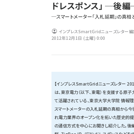
ドレスポンス」 ─後編
ず
─スマートメーター「入札延期」の真相
インプレスSmartGridニューズレター
2012年12月1日 (土曜) 0:00
【インプレスSmartGridニューズレター 2
は、東京電力（以下、東電）を支援する原子
て活躍されている、東京大学大学院 情報理
スマートメーターの入札延期の真相から今
れ電力業界のオープン化を拓いた歴史的提言
の通信方式を中心にお聞きし紹介した。後
群、ZigBee IP、デマンドレスポンスなど