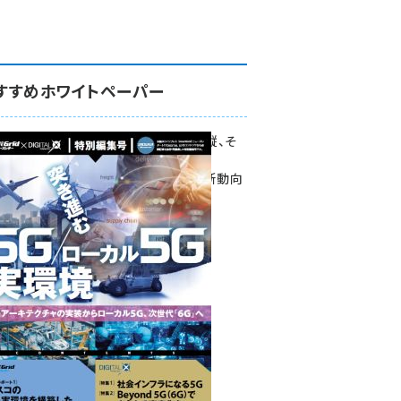
すすめホワイトペーパー
環境対策、建機の遠隔操縦、そ
して医療。
次世代通信規格「5G」最新動向
をこの1冊で学ぶ
SmartGrid ニューズレター ×
DIGITAL X 特別編集号 2022
Summer