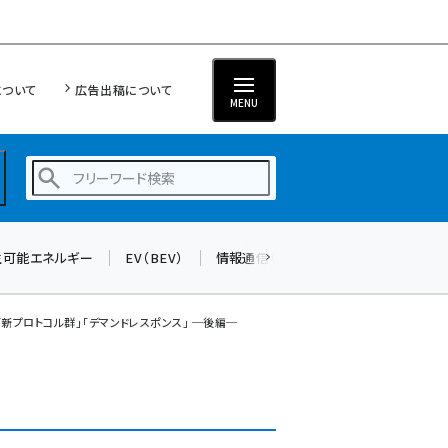
について
広告出稿について
MENU
生可能エネルギー
EV（BEV）
情報通信（ICT）
標準化
サイバ
蓄電池 (390)
新井 (350)
新プロトコル群」「デマンドレスポンス」 ─後編─
ペロブスカイト (332)
新井宏征 (286)
ngn (272)