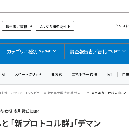
リッドフォーラム
SGF
報告書／書籍
メルマガ購読受付中
カテゴリ／種別
調査報告書／書籍
から探す
から探す
AI
スマートグリッド
脱炭素
エネルギー管理
IoT
再
刊記念：スペシャルインタビュー 東京大学大学院教授 浅見 ...
東京電力の仕様見直しと 「
院教授 浅見 徹氏に聞く
 「新プロトコル群」「デマン