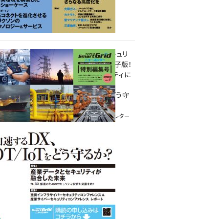
重要インフラサイバーセキュリ
ティコンファレンス特別電子版！
― 産業サイバーセキュリティに
関わる全ての方へ！ ―
加速するDX、OT/IoTをどう守
るか？
インプレス SmartGridニューズレター
特別編集号 2022 Vol.1