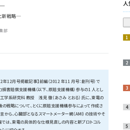
人
─
と新戦略─
編集部
012年12月号掲載記事】前編（2012 年11 月号：創刊号）で
力損害賠償支援機構（以下、原賠支援機構）参与の1 人とし
工学系研究科 教授 浅見 徹（あさみ とおる）氏に、東電の
後の戦略について、とくに原賠支援機構参与によって作成さ
から、心臓部となるスマートメーター網（AMI）の技術やそ
編では、東電の具体的な仕様見直しの内容と新プロトコル
を中心に紹介する。