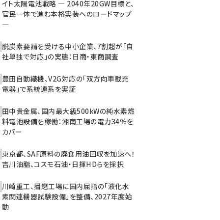
イト太陽電池戦略 ― 2040年20GW目標と、
官民一体で進む本格実装へのロードマップ
―
脱炭素要請を受ける中小企業、7割超が「自
社単独で対応」の実態：日商・東商調査
豊田自動織機、V2G対応の「双方向車載充
電器」で系統連系を実証
田中貴金属、国内最大級500kWの純水素燃
料電池設備を稼働：湘南工場の電力34％を
カバー
東京都、SAF原料の廃食用油回収を加速へ！
吉川油脂、コスモ石油・日揮HDらを採択
川崎重工、播磨工場に国内屈指の「液化水
素関連機器試験設備」を整備、2027年度始
動