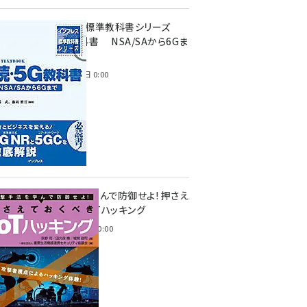
インプレス標準教科書シリーズ
続・5G教科書 NSA/SAから6Gま
で
2023年4月3日 0:00
攻撃手法を学んで防御せよ! 押さえ
ておくべきIoTハッキング
2022年6月14日 0:00