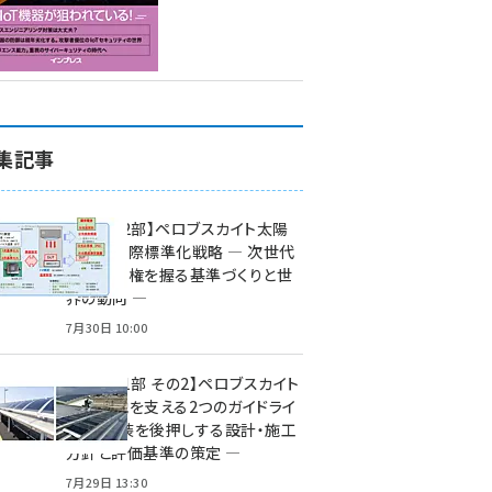
集記事
特集【第2部】ペロブスカイト太陽
電池の国際標準化戦略 ― 次世代
市場の覇権を握る基準づくりと世
界の動向 ―
7月30日 10:00
特集【第1部 その2】ペロブスカイト
太陽電池を支える2つのガイドライ
ン ― 実装を後押しする設計・施工
方針と評価基準の策定 ―
7月29日 13:30