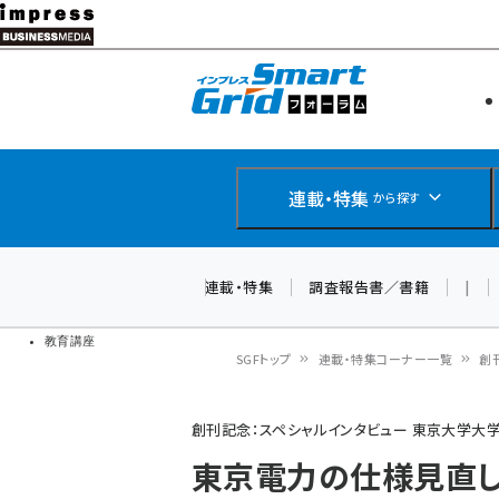
メ
イ
エネルギー
スマートグ
ン
IoT・AI
コ
製品導入
ン
Web担当者
EC担当者
テ
連載・特集
から探す
企業IT
ン
ソフト開発
DCクラウド
ツ
連載・特集
調査報告書／書籍
|
研究・調査
に
ドローン
移
教育講座
SGFトップ
連載・特集コーナー一覧
創
動
パ
創刊記念：スペシャルインタビュー 東京大学大学
ン
東京電力の仕様見直しと
く