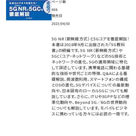
ページ数
456
発売日
2023/04/03
5G NR（新無線方式）と5Gコアを徹底解説！
本書は2018年9月に出版された『5G教科
書』の続編です。5G NR（新無線方式）や
5GC（コア・ネットワーク）などの5G技術と
ネットワークの進化、5Gの適用領域に特化
して詳述しています。携帯電話に関わる基礎
的な技術や世代ごとの特徴、Q&Aによる基
礎解説、周波数利用、スマートフォンの構成
とOSの進化、5Gデバイスについての最新動
向や、日本固有のローカル5Gについても解
説しています。さらに、ITUや3GPPなどの標
準化動向や、Beyond 5G／6Gの世界動向
についても解説しています。モバイルビジネ
スに携わっている方々には必読の一冊です。