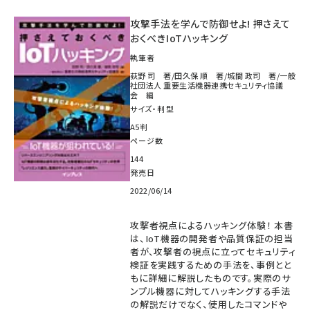
攻撃手法を学んで防御せよ! 押さえて
おくべきIoTハッキング
執筆者
荻野 司 著/田久保 順 著/城間 政司 著/一般
社団法人 重要生活機器連携セキュリティ協議
会 編
サイズ・判型
A5判
ページ数
144
発売日
2022/06/14
攻撃者視点によるハッキング体験！ 本書
は、IoT機器の開発者や品質保証の担当
者が、攻撃者の視点に立ってセキュリティ
検証を実践するための手法を、事例とと
もに詳細に解説したものです。実際のサ
ンプル機器に対してハッキングする手法
の解説だけでなく、使用したコマンドや