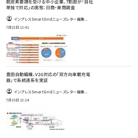
脱炭素要請を受ける中小企業、7割超が「自社
単独で対応」の実態：日商・東商調査
インプレスSmartGridニューズレター編集...
7月22日 11:41
豊田自動織機、V2G対応の「双方向車載充電
器」で系統連系を実証
インプレスSmartGridニューズレター編集...
7月15日 12:14