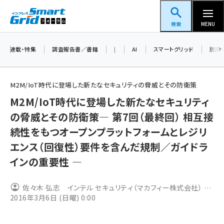
メ
スマートグリッドフォーラム
イ
検索
MENU
ン
コ
連載・特集
調査報告書／書籍
|
AI
スマートグリッド
脱炭
ン
テ
M2M/IoT時代に登場した新たなセキュリティの脅威とその防衛策
ン
M2M/IoT時代に登場した新たなセキュリティ
ツ
蓄電池 (390)
の脅威とその防衛策― 第7回（最終回） 相互接
に
続性をもつオープンプラットフォームとレジリ
新井 (350)
移
エンス（回復性）要件を含んだ規制／ガイドラ
動
ペロブスカイト (332)
インの重要性 ―
新井宏征 (286)
ngn (272)
佐々木 弘志 インテル セキュリティ（マカフィー株式会社） サ
2016年3月6日 (日曜) 0:00
イバー戦略室 CISSP
大串 (216)
aitras (180)