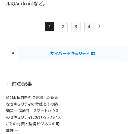
ルのAndroidなど。
1
2
3
4
Page
Page
Page
Page
次ページ
ペー
ジ
サイバーセキュリティ
82
送
り
前の記事
M2M/IoT時代に登場した新た
なセキュリティの脅威とその防
衛策― 第6回 スマートハウス
のセキュリティにおけるデバイス
ごとの対策と監視ビジネスの可
能性 ―