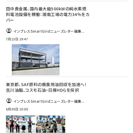
田中貴金属、国内最大級500kWの純水素燃
料電池設備を稼働：湘南工場の電力34％をカ
バー
インプレスSmartGridニューズレター編集...
7月13日 19:47
東京都、SAF原料の廃食用油回収を加速へ！
吉川油脂、コスモ石油・日揮HDらを採択
インプレスSmartGridニューズレター編集...
6月30日 10:00