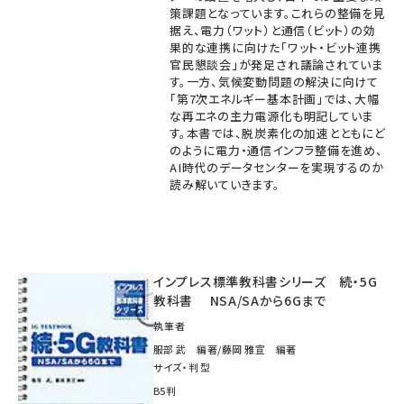
策課題となっています。これらの整備を見
据え、電力（ワット）と通信（ビット）の効
果的な連携に向けた「ワット・ビット連携
官民懇談会」が発足され議論されていま
す。一方、気候変動問題の解決に向けて
「第7次エネルギー基本計画」では、大幅
な再エネの主力電源化も明記していま
す。本書では、脱炭素化の加速とともにど
のように電力・通信インフラ整備を進め、
AI時代のデータセンターを実現するのか
読み解いていきます。
インプレス標準教科書シリーズ 続・5G
教科書 NSA/SAから6Gまで
執筆者
服部 武 編著/藤岡 雅宣 編著
サイズ・判型
B5判