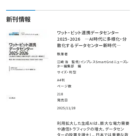
新刊情報
ワット・ビット連携データセンター
2025-2026 ―AI時代に多様化・分
散化するデータセンター新時代―
執筆者
江崎 浩 監修/インプレスSmartGridニューズレ
ター編集部 編
サイズ・判型
A4判
ページ数
218
発売日
2025/11/28
利用拡大した生成AIは、膨大な電力需要
や通信トラフィックの増大、データセン
ターの設置を増大し、日本では重要な政