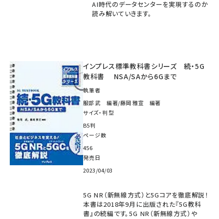
AI時代のデータセンターを実現するのか
読み解いていきます。
インプレス標準教科書シリーズ 続・5G
教科書 NSA/SAから6Gまで
執筆者
服部 武 編著/藤岡 雅宣 編著
サイズ・判型
B5判
ページ数
456
発売日
2023/04/03
5G NR（新無線方式）と5Gコアを徹底解説！
本書は2018年9月に出版された『5G教科
書』の続編です。5G NR（新無線方式）や