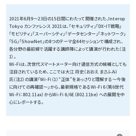
タンデム (154)
2021年6月9〜23日の15日間にわたって開催された、Interop
Tokyo カンファレンス 2021は、「セキュリティ」「DX・IT戦略」
「モビリティ」「スーパーシティ」「データセンター」「ネットワーク」
「5G」「ShowNet」の8つのテーマ全44セッションで構成され、
各分野の最前線で活躍する講師陣によって講演が行われた（注
1）。
Wi-Fiは、次世代スマートメーター向け通信方式の候補としても
注目されているため、ここでは大江 将史（おおえ まさふみ）
氏（注2）の講演「Wi-Fi（1）“正体”をあっさりと理解する〜今後
に向けての再確認〜」から、最新規格であるWi-Fi 6（第6世代
Wi-Fi：802.11ax）からWi-Fi 6/6E（802.11be）への展開を中
心にレポートする。