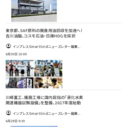
東京都、SAF原料の廃食用油回収を加速へ！
吉川油脂、コスモ石油・日揮HDらを採択
インプレスSmartGridニューズレター編集...
6月30日 10:00
川崎重工、播磨工場に国内屈指の「液化水素
関連機器試験設備」を整備、2027年度始動
インプレスSmartGridニューズレター編集...
6月29日 9:30