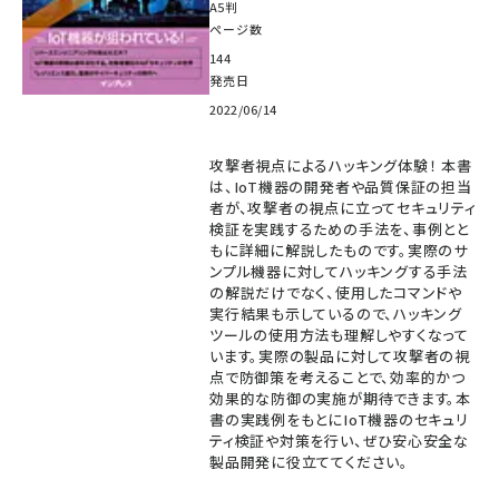
A5判
ページ数
144
発売日
2022/06/14
攻撃者視点によるハッキング体験！ 本書
は、IoT機器の開発者や品質保証の担当
者が、攻撃者の視点に立ってセキュリティ
検証を実践するための手法を、事例とと
もに詳細に解説したものです。実際のサ
ンプル機器に対してハッキングする手法
の解説だけでなく、使用したコマンドや
実行結果も示しているので、ハッキング
ツールの使用方法も理解しやすくなって
います。実際の製品に対して攻撃者の視
点で防御策を考えることで、効率的かつ
効果的な防御の実施が期待できます。本
書の実践例をもとにIoT機器のセキュリ
ティ検証や対策を行い、ぜひ安心安全な
製品開発に役立ててください。