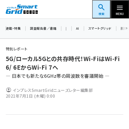
メ
スマートグリッドフォーラム
イ
検索
MENU
ン
コ
連載・特集
調査報告書／書籍
|
AI
スマートグリッド
脱炭
ン
テ
特別レポート
ン
5G/ローカル5Gとの共存時代！Wi-FiはWi-Fi
ツ
蓄電池 (409)
6/ 6EからWi-Fi 7へ
に
― 日本でも新たな6GHz帯の周波数を審議開始 ―
新井 (365)
移
動
ペロブスカイト (345)
インプレスSmartGridニューズレター編集部
2021年7月1日 (木曜) 0:00
新井宏征 (301)
ngn (285)
大串 (226)
aitras (192)