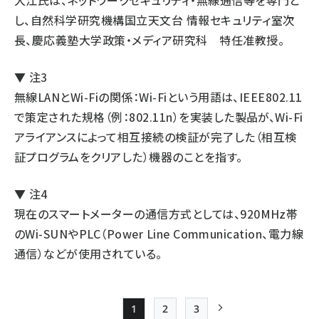
大江氏は、ネットワークセキュリティ・無線通信等を専門と
し、自然科学研究機構国立天文台 情報セキュリティ室次
長、慶応義塾大学政策・メディア研究科 特任准教授。
▼ 注3
無線LANとWi-Fiの関係：Wi-Fiという用語は、IEEE802.11
で策定された規格（例：802.11n）を実装した製品が、Wi-Fi
アライアンスによって相互接続の検証が完了した（相互検
証プログラムをクリアした）機器のことを指す。
▼ 注4
現在のスマートメーターの通信方式としては、920MHz帯
のWi-SUNやPLC（Power Line Communication、電力線
通信）などが使用されている。
1
2
3
Page
Page
Page
次ページ