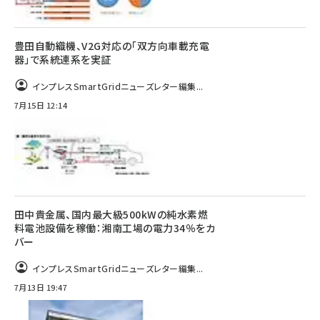
豊田自動織機、V2G対応の「双方向車載充電
器」で系統連系を実証
インプレスSmartGridニューズレター編集...
7月15日 12:14
田中貴金属、国内最大級500kWの純水素燃
料電池設備を稼働：湘南工場の電力34％をカ
バー
インプレスSmartGridニューズレター編集...
7月13日 19:47