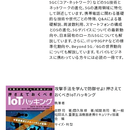
5GC（コア・ネットワーク）などの5G技術と
ネットワークの進化、5Gの適用領域に特化
して詳述しています。携帯電話に関わる基礎
的な技術や世代ごとの特徴、Q&Aによる基
礎解説、周波数利用、スマートフォンの構成
とOSの進化、5Gデバイスについての最新動
向や、日本固有のローカル5Gについても解
説しています。さらに、ITUや3GPPなどの標
準化動向や、Beyond 5G／6Gの世界動向
についても解説しています。モバイルビジネ
スに携わっている方々には必読の一冊です。
攻撃手法を学んで防御せよ! 押さえて
おくべきIoTハッキング
執筆者
荻野 司 著/田久保 順 著/城間 政司 著/一般
社団法人 重要生活機器連携セキュリティ協議
会 編
サイズ・判型