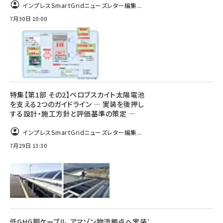
インプレスSmartGridニューズレター編集...
7月30日 10:00
特集【第1部 その2】ペロブスカイト太陽電池
を支える2つのガイドライン ― 実装を後押し
する設計・施工方針と評価基準の策定 ―
インプレスSmartGridニューズレター編集...
7月29日 13:30
低GHG銅ケーブル、アマゾン物流拠点へ実装：