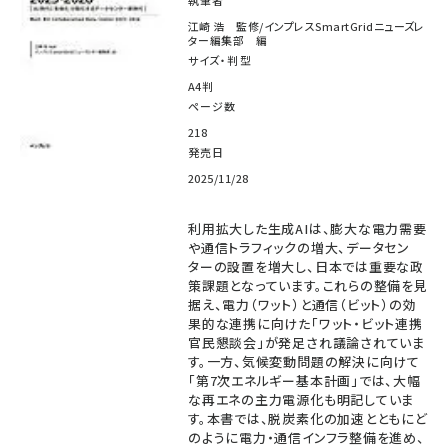
執筆者
江崎 浩 監修/インプレスSmartGridニューズレ
ター編集部 編
サイズ・判型
A4判
ページ数
218
発売日
2025/11/28
利用拡大した生成AIは、膨大な電力需要
や通信トラフィックの増大、データセン
ターの設置を増大し、日本では重要な政
策課題となっています。これらの整備を見
据え、電力（ワット）と通信（ビット）の効
果的な連携に向けた「ワット・ビット連携
官民懇談会」が発足され議論されていま
す。一方、気候変動問題の解決に向けて
「第7次エネルギー基本計画」では、大幅
な再エネの主力電源化も明記していま
す。本書では、脱炭素化の加速とともにど
のように電力・通信インフラ整備を進め、