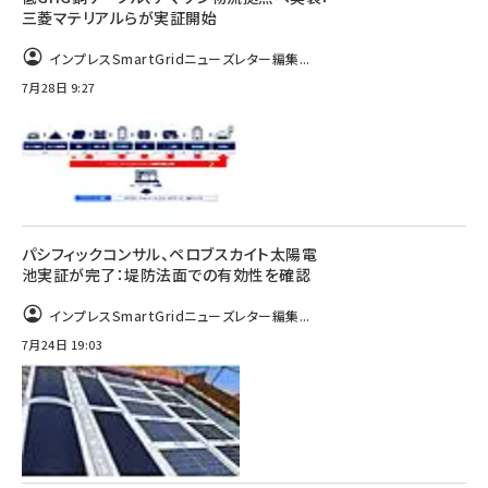
三菱マテリアルらが実証開始
インプレスSmartGridニューズレター編集...
7月28日 9:27
パシフィックコンサル、ペロブスカイト太陽電
池実証が完了：堤防法面での有効性を確認
インプレスSmartGridニューズレター編集...
7月24日 19:03