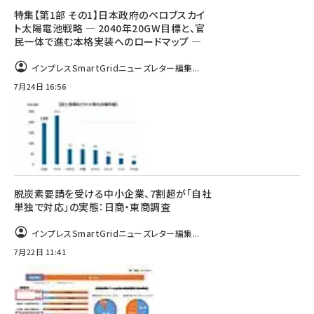
特集【第1部 その1】日本政府のペロブスカイ
ト太陽電池戦略 ― 2040年20GW目標と、官
民一体で進む本格実装へのロードマップ ―
インプレスSmartGridニューズレター編集...
7月24日 16:56
脱炭素要請を受ける中小企業、7割超が「自社
単独で対応」の実態：日商・東商調査
インプレスSmartGridニューズレター編集...
7月22日 11:41